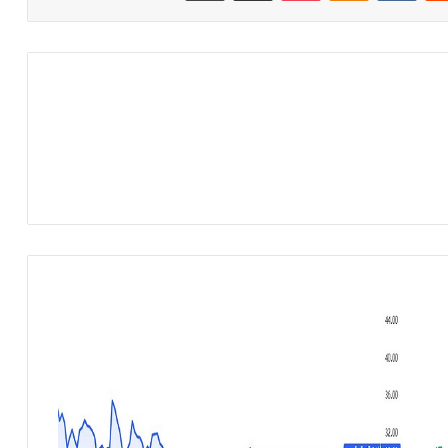
ش
ر
ك
ة
ن
ا
د
ك