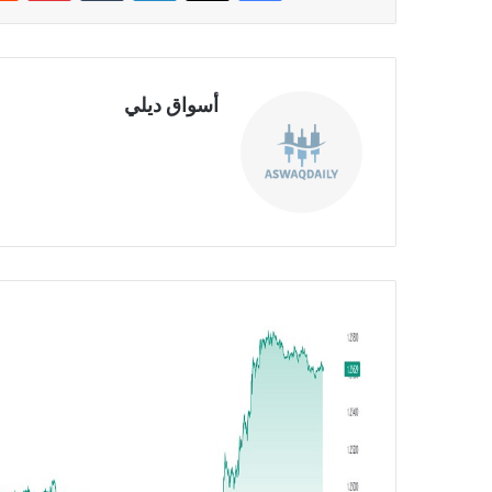
أسواق ديلي
موق
ع
الوي
ب
ا
ل
ب
ا
و
ن
د
م