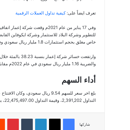
تعرف ايضاً على:
كيفية تداول العملات الرقمية
وفي 17 يناير من عام 2021م وقعت 
للتطوير وشركة البلاد للاستثمار وشركة ايكوفاين ال
خاص مغلق بحجم استثمارات 1.8 مليار ريال سعودي وفقاً لشروط هيئة سوق المال.
والضريبة 1.16 مليار ريال سعودي في عام 2022م مقابل خسائر بقيمة 837 مليون ريال سعودي في عام 2021م.
أداء السهم
التداول 2,391,202، وقيمة التداول 22,475,497.00، بعدد صفقات 3,133، والقيمة السوقية 10,808.82.
فيسبوك
‫X
لينكدإن
‏Tumblr
بينتيريست
شاركها