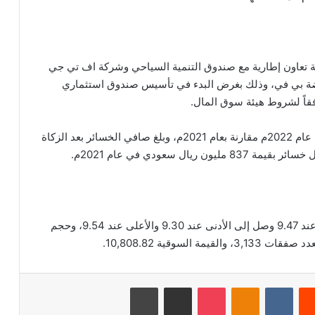
شركة إعمار اتفاقية تعاون إطارية مع صندوق التنمية السياحي وشركة اف تي جي
قابضة بي في، وذلك بغرض البدء في تأسيس صندوق استثماري
وارتفعت خسائر شركة إعمار بنسبة 38.23 بالمئة خلال عام 2022م مقارنة بعام 2021م، وبلغ صافي الخسائر بعد الزكاة
بلغ اخر سعر للسهم 9.54 ريال سعودي، وكان الافتتاح عند 9.47 وصل إلى الأدنى عند 9.30 والأعلى عند 9.54، وحجم
‏Reddit
‏VKontakte
Odnoklassniki
‫Pocket
مشاركة عبر البريد
طباعة