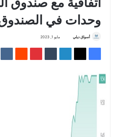
اتفاقية مع صندوق ال
وحدات في الصندوق
أسواق ديلي
أ
مايو 1, 2023
ر
فيسبوك
‫X
لينكدإن
‏Tumblr
بينتيريست
‏Reddit
‏te
س
ل
ب
ر
ي
د
ا
إ
ل
ك
ت
ر