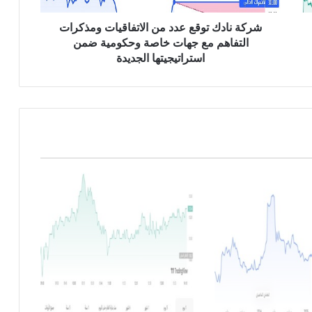
ت
و
شركة نادك توقع عدد من الاتفاقيات ومذكرات
ق
التفاهم مع جهات خاصة وحكومية ضمن
ع
استراتيجيتها الجديدة
ع
د
د
م
ن
ا
ل
ا
ت
ف
ا
ق
ي
ا
ت
و
م