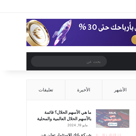
‫X
فيسبوك
‫YouTube
انستقرام
تسجيل الدخول
مقال عشوائي
إضافة عمود جا
مقال عشوائي
بحث
عن
الأشهر
الأخيرة
تعليقات
ما هي الأسهم الحلال؟ قائمة
بالأسهم الحلال العالمية والمحلية
مايو 19, 2024
شركة باتك للاستثمار تعلن عن