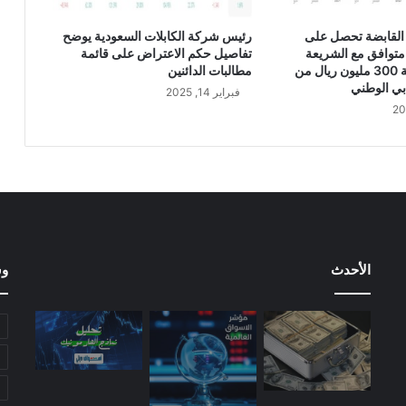
ذ
ك
القابضة تحصل على
رئيس شركة الكابلات السعودية يوضح
ر
متوافق مع الشريعة
تفاصيل حكم الاعتراض على قائمة
ا
الإسلامية بقيمة 300 مليون ريال من
مطالبات الدائنين
ت
بي الوطني
فبراير 14, 2025
ا
ل
ت
ف
ا
ه
م
م
ع
الأحدث
وس
ج
ه
ا
ت
خ
ا
ص