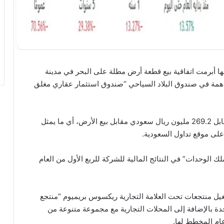
نها أبرمت اتفاقية بيع قطعة أرض مطلة على البحر في مدينة
اهمة في صندوق البلاد السياحي “صندوق استثمار عقاري مغلق
واوضحت الشركة أنها ستمتلك وحدات في الصندوق مقابل 269.2 مليون ريال سعودي مقابل بيع الأرض، أي ما يمثل
لك الوحدات” في النتائج المالية للشركة للربع الأول من العام
يل منتجعات تحت العلامة التجارية ريكسوس بريميوم “منتجع
بما في ذلك حديقة مائية، مع ما يقرب من 550 وحدة بالإضافة إلى المحلات التجارية مع مجموعة متنوعة من