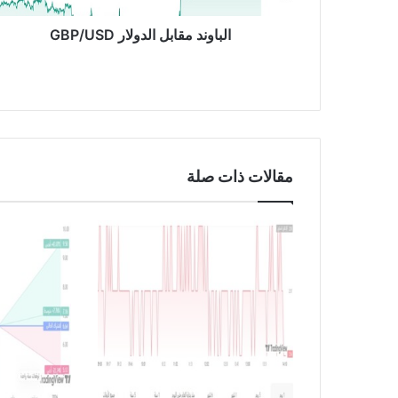
ق
ا
الباوند مقابل الدولار GBP/USD
ب
ل
ا
ل
د
و
ل
مقالات ذات صلة
ا
ر
G
B
P
/
U
S
D