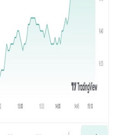
و
ن
ي
ا