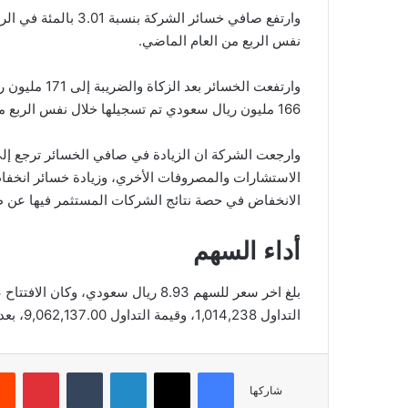
وارتفع صافي خسائر ال
نفس الربع من العام الماضي.
وارتفعت الخسا
166 مليون ريال سعودي تم تسجيلها خلال نفس الربع من العام الماضي.
وارجعت الشركة ان الزيادة في صافي الخسائر ترجع إلى
الاستشارات والمصروفات الأخري، وزيادة خسائر انخفاض
الانخفاض في حصة نتائج الشركات المستثمر فيها عن ط
أداء السهم
التداول 1,014,238، وقيمة التداول 9,062,137.00، بعدد صفقات 2,030، والقيمة السوقية 10,117.69.
فيسبوك
‫X
لينكدإن
‏Tumblr
بينتيريست
شاركها