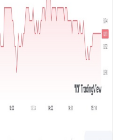
و
ن
ي
ا