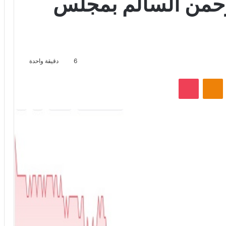
رحمن السالم بمجلس
6
دقيقة واحدة
VKontak
Odnoklassniki
‫Pocket