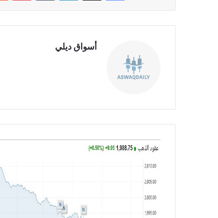
أسواق ديلي
موق
ع
الوي
ب
ت
ح
ل
ي
ل
ا
ل
ذ