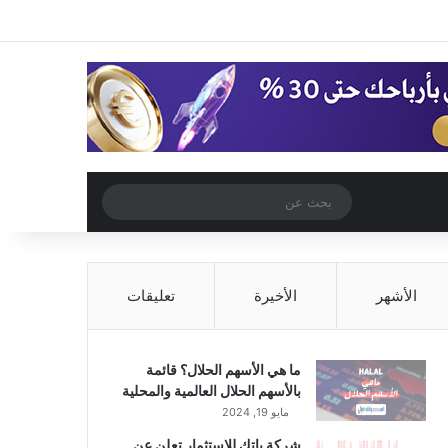
‫X
فيسبوك
‫YouTube
انستقرام
تسجيل الدخول
مقال عشوائي
إضافة عمود جا
مقال عشوائي
بحث
عن
الأشهر
الأخيرة
تعليقات
ما هي الأسهم الحلال؟ قائمة
بالأسهم الحلال العالمية والمحلية
مايو 19, 2024
شركة باتك للاستثمار تعلن عن