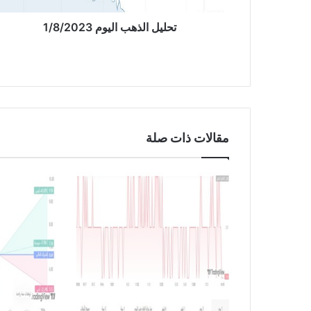
ه
ب
تحليل الذهب اليوم 1/8/2023
ا
ل
ي
و
م
1
/
مقالات ذات صلة
8
/
2
0
2
3