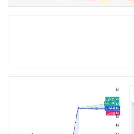
أ
ر
ب
ا
ح
ش
ر
ك