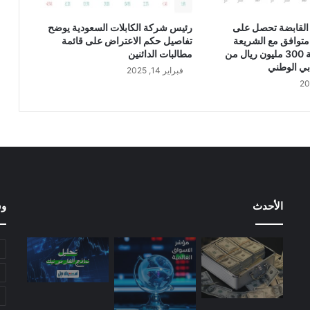
و
ن
القابضة تحصل على
رئيس شركة الكابلات السعودية يوضح
ر
متوافق مع الشريعة
تفاصيل حكم الاعتراض على قائمة
ي
الإسلامية بقيمة 300 مليون ريال من
مطالبات الدائنين
ا
بي الوطني
فبراير 14, 2025
ل
س
ع
و
د
ي
ف
ي
ا
الأحدث
وس
ل
ر
ب
ع
ا
ل
ث