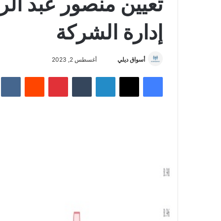
تعيين منصور عبد ال
إدارة الشركة
أسواق ديلي
أ
أغسطس 2, 2023
ر
فيسبوك
‫X
لينكدإن
‏Tumblr
بينتيريست
‏Reddit
‏te
س
ل
ب
ر
ي
د
ا
إ
ل
ك
ت
ر