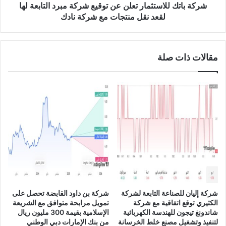
2
ل
شركة باتك للاستثمار تعلن عن توقيع شركة مبرد التابعة لها
0
ا
لقعد نقل منتجات مع شركة نادك
2
س
4
ت
ث
مقالات ذات صلة
م
ا
ر
ت
ع
ل
ن
ع
ن
ت
و
ق
ي
شركة إليان للصناعة التابعة لشركة
شركة بن داود القابضة تحصل على
ع
الكثيري توقع اتفاقية مع شركة
تمويل مرابحة متوافق مع الشريعة
ش
شاندونغ تيجون للهندسة الكهربائية
الإسلامية بقيمة 300 مليون ريال
ر
لتنفيذ وتشغيل مصنع خلط الخرسانة
من بنك الإمارات دبي الوطني