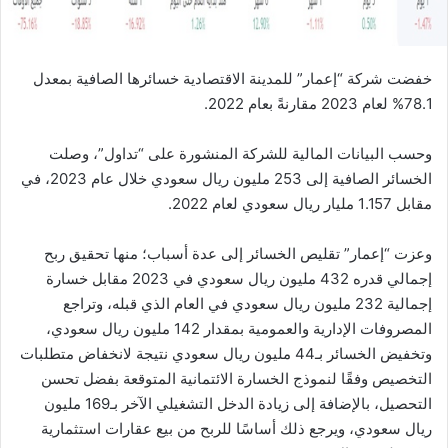
خفضت شركة “إعمار” للمدينة الاقتصادية خسائرها الصافية بمعدل
78.1% لعام 2023 مقارنةً بعام 2022.
وحسب البيانات المالية للشركة المنشورة على “تداول”، وصلت
الخسائر الصافية إلى 253 مليون ريال سعودي خلال عام 2023، في
مقابل 1.157 مليار ريال سعودي لعام 2022.
وعزت “إعمار” تقليص الخسائر إلى عدة أسباب؛ منها تحقيق ربح
إجمالي قدره 432 مليون ريال سعودي في 2023 مقابل خسارة
إجمالية 232 مليون ريال سعودي في العام الذي قبله، وتراجع
المصروفات الإدارية والعمومية بمقدار 142 مليون ريال سعودي،
وتخفيض الخسائر بـ44 مليون ريال سعودي نتيجة لانخفاض متطلبات
التخصيص وفقًا لنموذج الخسارة الائتمانية المتوقعة بفضل تحسن
التحصيل، بالإضافة إلى زيادة الدخل التشغيلي الآخر بـ169 مليون
ريال سعودي، ويرجع ذلك أساسًا للربح من بيع عقارات استثمارية