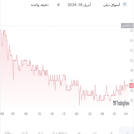
أسواق ديلي
أ
أبريل 16, 2024
6
دقيقة واحدة
ر
س
ل
ب
ر
ي
د
ا
إ
ل
ك
ت
ر
و
ن
ي
ا