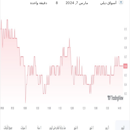
أسواق ديلي
أ
مارس 7, 2024
8
دقيقة واحدة
ر
س
ل
ب
ر
ي
د
ا
إ
ل
ك
ت
ر
و
ن
ي
ا