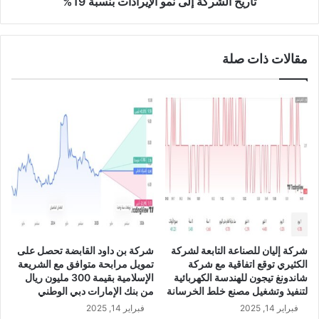
تاريخ الشركة إلى نمو الإيرادات بنسبة 19%
4
ي
ذ
ي
مقالات ذات صلة
ل
ش
ر
ك
ة
ن
ا
د
ك
:
ي
ر
ج
شركة إليان للصناعة التابعة لشركة
شركة بن داود القابضة تحصل على
ع
الكثيري توقع اتفاقية مع شركة
تمويل مرابحة متوافق مع الشريعة
ت
شاندونغ تيجون للهندسة الكهربائية
الإسلامية بقيمة 300 مليون ريال
ح
لتنفيذ وتشغيل مصنع خلط الخرسانة
من بنك الإمارات دبي الوطني
ق
فبراير 14, 2025
فبراير 14, 2025
ي