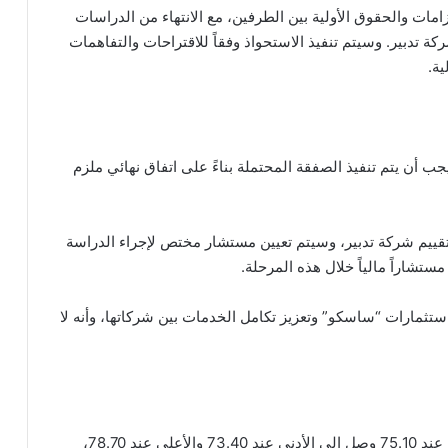
زامات والحقوق الأولية بين الطرفين، مع الانتهاء من الدراسات
كة تدبير. وسيتم تنفيذ الاستحواذ وفقاً للاقتراحات والتفاهمات
ية.
ب أن يتم تنفيذ الصفقة المحتملة بناءً على اتفاق نهائي ملزم
قييم شركة تدبير، وسيتم تعيين مستشار مختص لإجراء الدراسة
 مستشاراً مالياً خلال هذه المرحلة.
ستثمارات “ساسكو” وتعزيز تكامل الخدمات بين شركاتها، وأنه لا
بلغ اخر سعر للسهم 75.60 ريال سعودي، وكان الافتتاح عند 75.10 وصل إلى الأدنى عند 73.40 والأعلى عند 78.70،