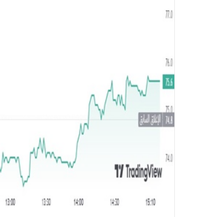
ك
ت
ر
و
ن
ي
ا