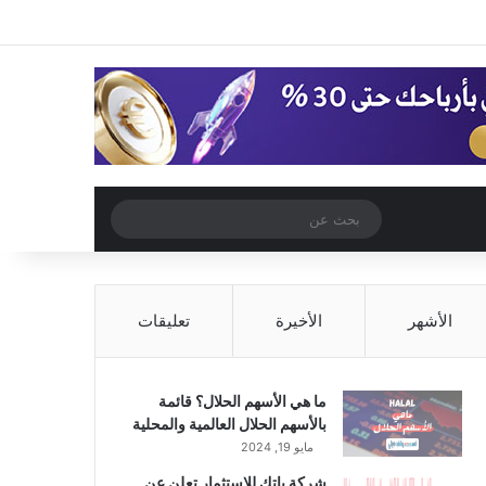
‫X
فيسبوك
‫YouTube
انستقرام
تسجيل الدخول
مقال عشوائي
إضافة عمود جا
مقال عشوائي
بحث
عن
الأشهر
الأخيرة
تعليقات
ما هي الأسهم الحلال؟ قائمة
بالأسهم الحلال العالمية والمحلية
مايو 19, 2024
شركة باتك للاستثمار تعلن عن