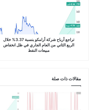
ا
ج
ع
أ
ر
ب
ا
ح
تراجع أرباح شركة أرامكو بنسبة 3.37% خلال
ش
الربع الثاني من العام الجاري في ظل انخفاض
ر
مبيعات النفط
ك
ة
أ
ر
ا
مقالات ذات صلة
م
ك
و
ب
ن
س