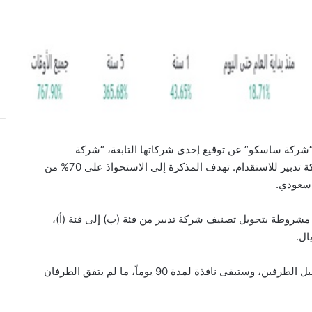
شركة ساسكو” عن توقيع إحدى شركاتها التابعة، “شركة
استثمارات السيارات والمعدات”، مذكرة تفاهم مع شركة تدبير للاستقدام. تهدف المذكرة إلى الاستحواذ على 70% من
ة مشروطة بتحويل تصنيف شركة تدبير من فئة (ب) إلى فئة (أ)،
وأوضح البيان أن المذكرة سارية من تاريخ توقيعها من قبل الطرفين، وستبقى نافذة لمدة 90 يوماً، ما لم يتفق الطرفان