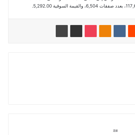
‏Reddit
‏VKontakte
Odnoklassniki
‫Pocket
مشاركة عبر البريد
طباعة
ش
ر