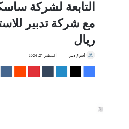
التابعة لشركة ساسك
ريال
أسواق ديلي
أ
أغسطس 21, 2024
ر
فيسبوك
‫X
لينكدإن
‏Tumblr
بينتيريست
‏Reddit
‏te
س
ل
ب
ر
ي
د
ا
إ
ل