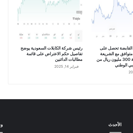
ي
ق
ا
ت
ه
ا
ف
ي
القابضة تحصل على
رئيس شركة الكابلات السعودية يوضح
ا
متوافق مع الشريعة
تفاصيل حكم الاعتراض على قائمة
ل
الإسلامية بقيمة 300 مليون ريال من
مطالبات الدائنين
ا
بي الوطني
فبراير 14, 2025
ت
ح
ا
د
ا
ل
أ
و
ر
الأحدث
وس
و
ب