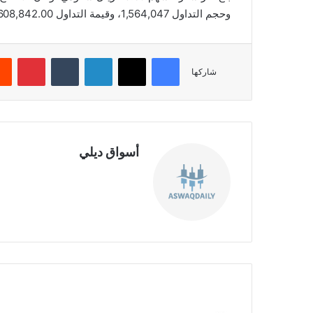
وحجم التداول 1,564,047، وقيمة التداول 117,608,842.00، بعدد صفقات 6,504، والقيمة السوقية 5,292.00.
فيسبوك
‫X
لينكدإن
‏Tumblr
بينتيريست
شاركها
أسواق ديلي
موق
ع
الوي
ب
ت
ر