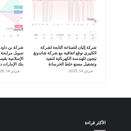
ب
ة
3
.
3
7
%
خ
شركة إليان للصناعة التابعة لشركة
شركة بن داود 
ل
الكثيري توقع اتفاقية مع شركة شاندونغ
تمويل مرابحة 
ا
تيجون للهندسة الكهربائية لتنفيذ
ل
وتشغيل مصنع خلط الخرسانة
بنك الإمارات د
ا
فبراير 14, 2025
فبراير 14, 2025
ل
ر
ب
ع
ا
ل
ث
ا
الأكثر قراءة
ن
ي