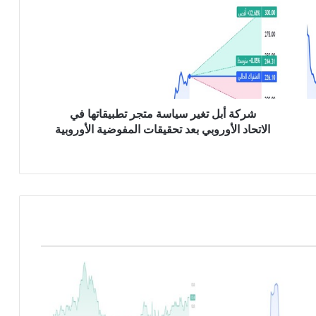
ك
ة
أ
ب
ل
ت
غ
ي
شركة أبل تغير سياسة متجر تطبيقاتها في
ر
الاتحاد الأوروبي بعد تحقيقات المفوضية الأوروبية
س
ي
ا
س
ة
م
ت
ج
ر
ت
ط
ب