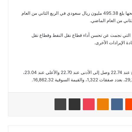
وأظهرت نتائج الشركة على موقع “تداول”، أن صافي ربحها بلغ 495.38 مليون ريال سعودي في الربع الثاني من العام
ت التي نجمت عن تحسن أداء قطاع نقل النفط وقطاع نقل
دة الإيرادات الأخرى.
بلغ اخر سعر للسهم 22.84 ريال سعودي، وكان الافتتاح عند 22.74 وصل إلى الأدنى عند 22.70 والأعلى عند 23.04،
‏Reddit
‏VKontakte
Odnoklassniki
‫Pocket
مشاركة عبر البريد
طباعة