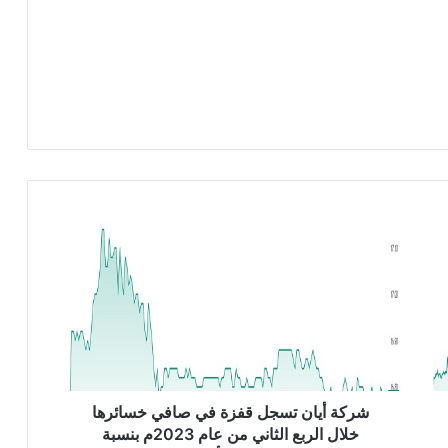
ش
ر
ك
ة
أ
ي
ا
ن
ت
س
شركة أيان تسجل قفزة في صافي خسائرها
ج
خلال الربع الثاني من عام 2023م بنسبة