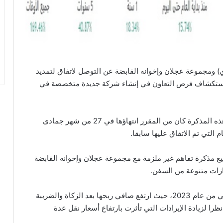
) ومجموعة عجلان وإخوانه القابضة عن التوصل لاتفاق لتمديد
6 أشهر إضافية، وذلك لاستكشاف فرص التعاون في إنشاء شركة جديدة متخصصة في
وأفادت الشركة، في بيان نشر على موقع “تداول”، أن هذه المذكرة كان من المقرر انتهاؤها في 27 من شهر جمادى
” قد أعلنت، في ديسمبر 2022، عن توقيع مذكرة تفاهم غير ملزمة مع مجموعة عجلان وإخوانه القابضة
ات متنوعة من السفن.
وحققت شركة البحري نتائج مالية مميزة في الربع الثاني من عام 2023، حيث ارتفع صافي ربحها بعد الزكاة والضريبة
بة 286.95% مقارنة بالفترة نفسها من عام 2022، نظرا لزيادة الإيرادات التي تأثرت بارتفاع أسعار نقل عدة