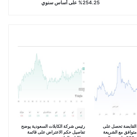
ل
254.25% على أساس سنوي
ق
ف
ز
ة
ف
ي
ص
ا
ف
ي
خ
س
ا
ئ
ر
ه
ا
خ
ل
القابضة تحصل على
رئيس شركة الكابلات السعودية يوضح
ا
متوافق مع الشريعة
تفاصيل حكم الاعتراض على قائمة
ل