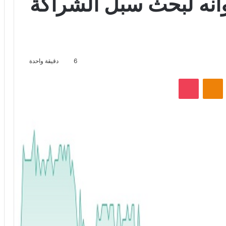
انه لبحث سبل الشراكة
6
دقيقة واحدة
VKontak
Odnoklassniki
‫Pocket