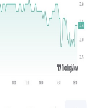
و
ن
ي
ا