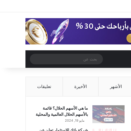
‫X
فيسبوك
‫YouTube
انستقرام
تسجيل الدخول
مقال عشوائي
إضافة عمود جا
مقال عشوائي
بحث
عن
الأشهر
الأخيرة
تعليقات
ما هي الأسهم الحلال؟ قائمة
بالأسهم الحلال العالمية والمحلية
مايو 19, 2024
شركة باتك للاستثمار تعلن عن