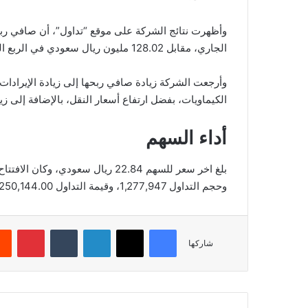
الجاري، مقابل 128.02 مليون ريال سعودي في الربع الثاني من العام الماضي.
وأرجعت الشركة زيادة صافي ربحها إلى زيادة الإيرادا
الكيماويات، بفضل ارتفاع أسعار النقل، بالإضافة إلى زيا
أداء السهم
وحجم التداول 1,277,947، وقيمة التداول 29,250,144.00، بعدد صفقات 1,322، والقيمة السوقية 16,862.32.
فيسبوك
‫X
لينكدإن
‏Tumblr
بينتيريست
شاركها