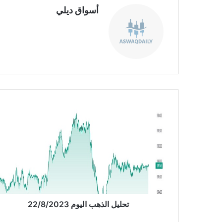
أسواق ديلي
موق
ع
الوي
ب
ت
ح
ل
ي
ل
ا
ل
ذ
ه
ب
تحليل الذهب اليوم 22/8/2023
ا