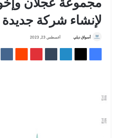
مجموعة عجلان وإخو
لإنشاء شركة جديدة
أسواق ديلي
أ
أغسطس 23, 2023
ر
فيسبوك
‫X
لينكدإن
‏Tumblr
بينتيريست
‏Reddit
‏te
س
ل
ب
ر
ي
د
ا
إ
ل
ك
ت
ر