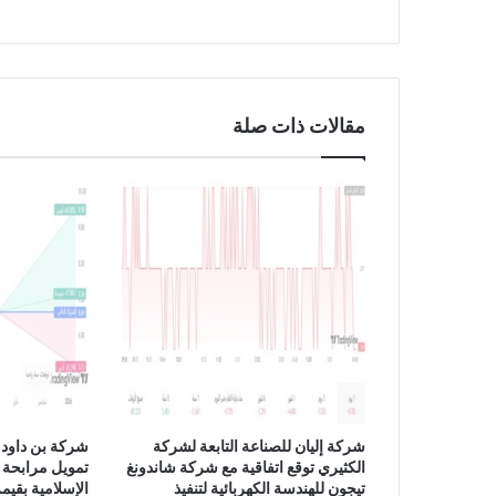
ل
ي
و
م
1
مقالات ذات صلة
6
/
9
/
2
0
2
4
شركة إليان للصناعة التابعة لشركة
شركة بن داود 
الكثيري توقع اتفاقية مع شركة شاندونغ
تمويل مرابحة 
تيجون للهندسة الكهربائية لتنفيذ