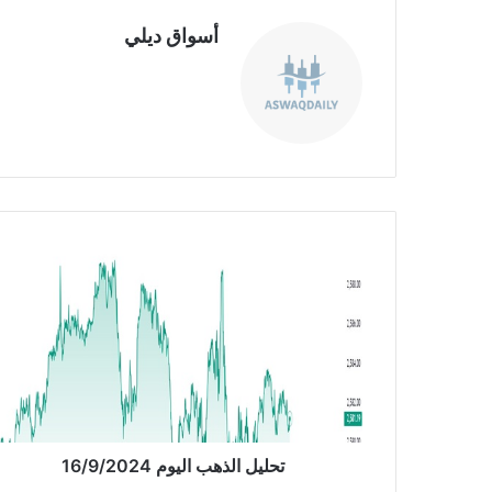
أسواق ديلي
موق
ع
الوي
ب
ت
ح
ل
ي
ل
ا
ل
ذ
ه
ب
تحليل الذهب اليوم 16/9/2024
ا