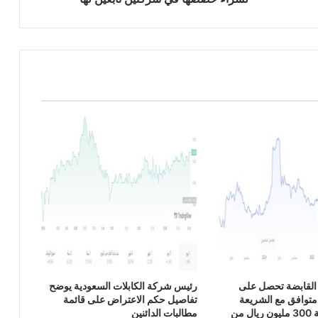
ي
ة
ت
و
ق
ع
ا
ت
ف
ا
ق
ي
ة
م
ع
ش
ر
ك
ة
القابضة تحصل على
رئيس شركة الكابلات السعودية يوضح
أ
متوافق مع الشريعة
تفاصيل حكم الاعتراض على قائمة
ي
الإسلامية بقيمة 300 مليون ريال من
مطالبات الدائنين