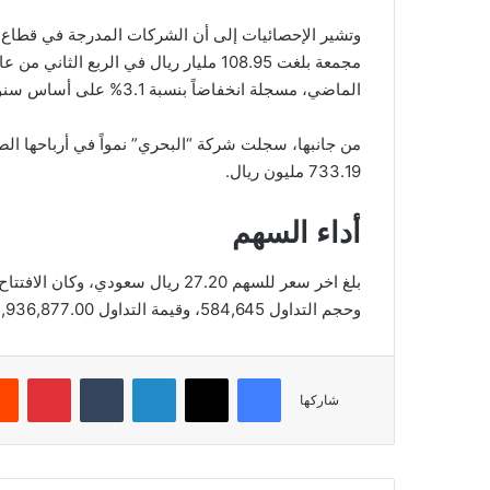
وتشير الإحصائيات إلى أن الشركات المدرجة في قطاع ا
الماضي، مسجلة انخفاضاً بنسبة 3.1% على أساس سنوي.
733.19 مليون ريال.
أداء السهم
وحجم التداول 584,645، وقيمة التداول 15,936,877.00، بعدد صفقات 1,432، والقيمة السوقية 20,081.22.
فيسبوك
‫X
لينكدإن
‏Tumblr
بينتيريست
شاركها