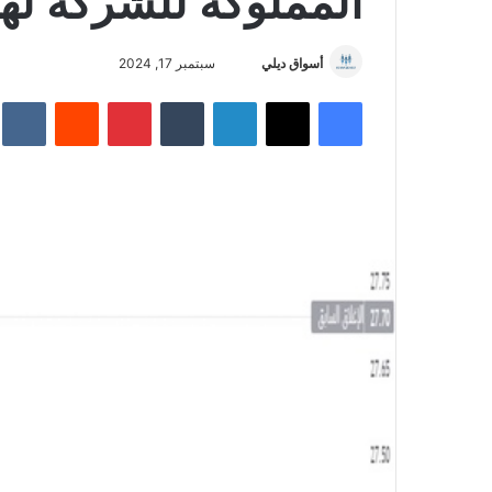
المملوكة للشركة لهج
أسواق ديلي
أ
سبتمبر 17, 2024
ر
فيسبوك
‫X
لينكدإن
‏Tumblr
بينتيريست
‏Reddit
‏te
س
ل
ب
ر
ي
د
ا
إ
ل
ك
ت
ر
و
ن
ي