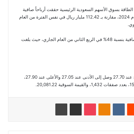
لطاقة بسوق الأسهم السعودية الرئيسية حققت أرباحاً صافية
مجمعة بلغت 108.95 مليار ريال في الربع الثاني من عام 2024، مقارنة بـ 112.42 مليار ريال في نفس الفترة من العام
من جانبها، سجلت شركة “البحري” نمواً في أرباحها الصافية بنسبة 48% في الربع الثاني من العام الجاري، حيث بلغت
بلغ اخر سعر للسهم 27.20 ريال سعودي، وكان الافتتاح عند 27.70 وصل إلى الأدنى عند 27.05 والأعلى عند 27.90،
‏Reddit
‏VKontakte
Odnoklassniki
‫Pocket
مشاركة عبر البريد
طباعة