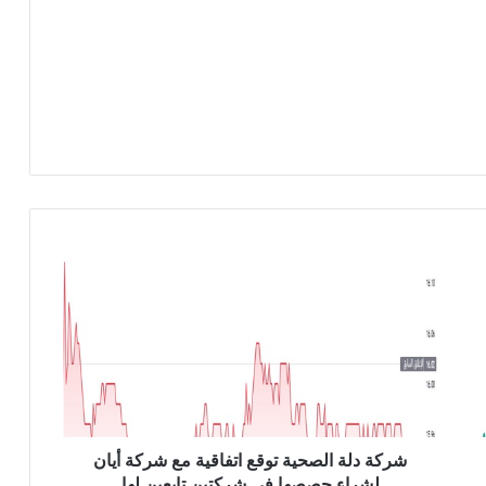
ش
ر
ك
ة
د
ل
ة
ا
ل
ص
شركة دلة الصحية توقع اتفاقية مع شركة أيان
ح
لشراء حصصها في شركتين تابعين لها