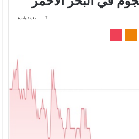
وم في البحر الأحمر
7
دقيقة واحدة
VKontak
Odnoklassniki
‫Pocket