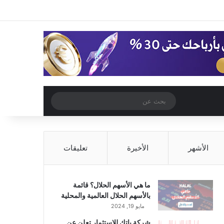
‫X
فيسبوك
‫YouTube
انستقرام
تسجيل الدخول
مقال عشوائي
إضافة عمود جا
مقال عشوائي
بحث
عن
الأشهر
الأخيرة
تعليقات
ما هي الأسهم الحلال؟ قائمة
بالأسهم الحلال العالمية والمحلية
مايو 19, 2024
شركة باتك للاستثمار تعلن عن