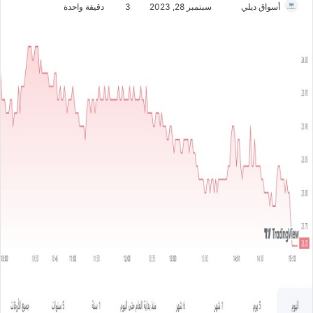
أسواق ديلي
أ
سبتمبر 28, 2023
3
دقيقة واحدة
ر
س
ل
ب
ر
ي
د
ا
إ
ل
ك
ت
ر
و
ن
ي
ا