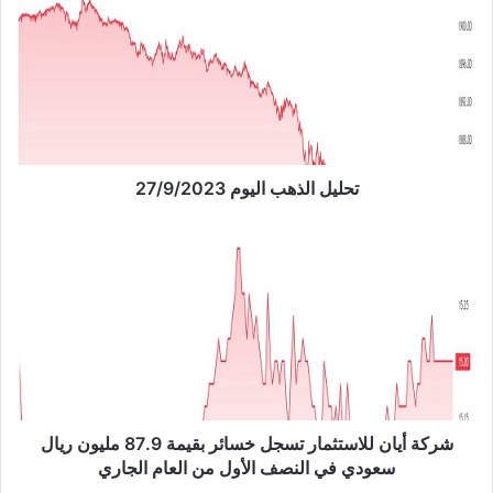
ح
ل
ي
ل
ا
ل
ذ
ه
ب
تحليل الذهب اليوم 27/9/2023
ا
ل
ش
ي
ر
و
ك
م
ة
2
أ
7
ي
/
ا
9
ن
/
ل
2
ل
شركة أيان للاستثمار تسجل خسائر بقيمة 87.9 مليون ريال
0
ا
سعودي في النصف الأول من العام الجاري
2
س