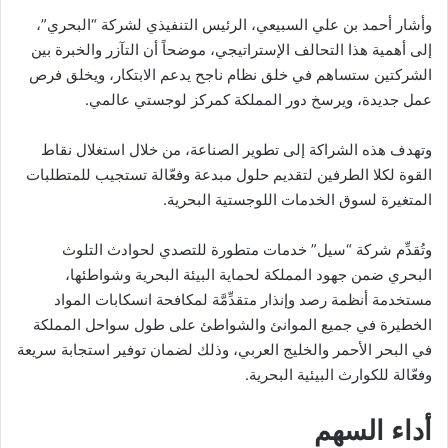
وأشار أحمد بن علي السبيعي، الرئيس التنفيذي لشركة “البحري”،
إلى أهمية هذا التحالف الإستراتيجي، موضحاً أن التآزر والخبرة بين
الشركتين ستساهم في خلق نظام ناجح يدعم الابتكار، ويخلق فرص
عمل جديدة، ويرسخ دور المملكة كمركز لوجستي عالمي.
وتهدف هذه الشراكة إلى تطوير الصناعة، من خلال استغلال نقاط
القوة لكلا الطرفين لتقديم حلول مبدعة وفعّالة تستجيب للمتطلبات
المتغيرة لسوق الخدمات اللوجستية البحرية.
وتُقدِّم شركة “سيل” خدمات متطورة للتصدي لحوادث التلوث
البحري ضمن جهود المملكة لحماية البيئة البحرية وشواطئها،
مستخدمة أنظمة رصد وإنذار متقدِّمَّة لمكافحة انسكابات المواد
الخطيرة في جميع الموانئ والشواطئ على طول سواحل المملكة
في البحر الأحمر والخليج العربي، وذلك لضمان توفير استجابة سريعة
وفعّالة للكوارث البيئية البحرية.
أداء السهم