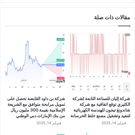
3
ت
ث
مقالات ذات صلة
م
ا
ر
ت
س
ج
ل
خ
س
ا
ئ
ر
ب
شركة إليان للصناعة التابعة لشركة
شركة بن داود القابضة تحصل على
ق
الكثيري توقع اتفاقية مع شركة
تمويل مرابحة متوافق مع الشريعة
ي
شاندونغ تيجون للهندسة الكهربائية
الإسلامية بقيمة 300 مليون ريال
م
لتنفيذ وتشغيل مصنع خلط الخرسانة
من بنك الإمارات دبي الوطني
ة
فبراير 14, 2025
فبراير 14, 2025
8
7