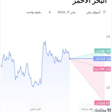
البحر الأحمر
أسواق ديلي
أ
يناير 17, 2024
4
دقيقة واحدة
ر
س
ل
ب
ر
ي
د
ا
إ
ل
ك
ت
ر
و
ن
ي