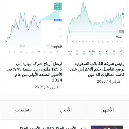
ل
م
أ
ة
ش
ا
ه
ل
ر
أ
ا
س
ل
م
ت
ي
س
ة
ع
ل
رئيس شركة الكابلات السعودية
ارتفاع أرباح شركة مهارة إلى
ة
س
يوضح تفاصيل حكم الاعتراض على
125.5 مليون ريال بنسبة 43% في
ا
ه
قائمة مطالبات الدائنين
الأشهر التسعة الأولى من عام
ل
م
2024
فبراير 14, 2025
أ
ا
فبراير 14, 2025
و
ل
ل
ش
ى
ر
م
ك
الأشهر
الأخيرة
تعليقات
ن
ة
ع
م
ا
ن
ما هي الأسهم الحلال؟ قائمة بالأسهم الحلال