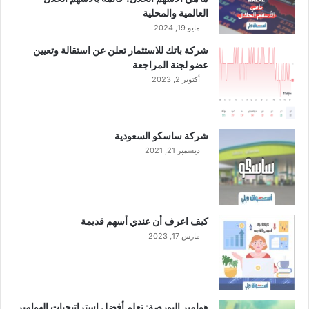
م
1
العالمية والمحلية
2
0
مايو 19, 2024
0
ر
شركة باتك للاستثمار تعلن عن استقالة وتعيين
2
ي
عضو لجنة المراجعة
3
ا
أكتوبر 2, 2023
ل
ا
ت
إ
شركة ساسكو السعودية
ل
ديسمبر 21, 2021
ى
1
ر
ي
ا
كيف اعرف أن عندي أسهم قديمة
ل
مارس 17, 2023
ل
ل
س
ه
م
هوامير البورصة: تعلم أفضل استراتيجيات الهوامير