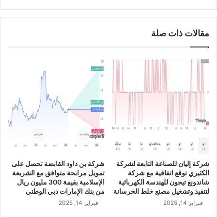
4
ك
%
ة
إ
ب
مقالات ذات صلة
ل
ا
ى
ع
1
ظ
0
ي
6
م
.
ي
5
و
م
ص
ل
ي
ي
ب
و
ت
ن
ج
ر
ز
شركة إليان للصناعة التابعة لشركة
شركة بن داود القابضة تحصل على
ي
ئ
الكثيري توقع اتفاقية مع شركة
تمويل مرابحة متوافق مع الشريعة
ا
ة
شاندونغ تيجون للهندسة الكهربائية
الإسلامية بقيمة 300 مليون ريال
ل
ا
لتنفيذ وتشغيل مصنع خلط الخرسانة
من بنك الإمارات دبي الوطني
ف
ل
فبراير 14, 2025
فبراير 14, 2025
ي
ق
ا
ي