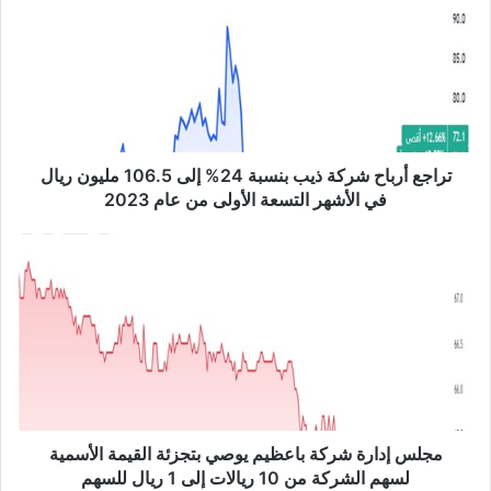
ا
ج
ع
أ
ر
ب
ا
ح
تراجع أرباح شركة ذيب بنسبة 24% إلى 106.5 مليون ريال
ش
في الأشهر التسعة الأولى من عام 2023
ر
ك
م
ة
ج
ذ
ل
ي
س
ب
إ
ب
د
ن
ا
س
ر
ب
ة
ة
ش
مجلس إدارة شركة باعظيم يوصي بتجزئة القيمة الأسمية
2
ر
لسهم الشركة من 10 ريالات إلى 1 ريال للسهم