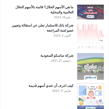
م
ي
ن
ا
ما هي الأسهم الحلال؟ قائمة بالأسهم الحلال
ر
ل
العالمية والمحلية
أ
ر
مايو 19, 2024
س
ب
شركة باتك للاستثمار تعلن عن استقالة وتعيين
ا
ع
عضو لجنة المراجعة
ل
ا
م
أكتوبر 2, 2023
ل
ا
ث
ل
ا
ن
شركة ساسكو السعودية
ي
ديسمبر 21, 2021
م
ن
ع
ا
م
كيف اعرف أن عندي أسهم قديمة
2
مارس 17, 2023
0
2
3