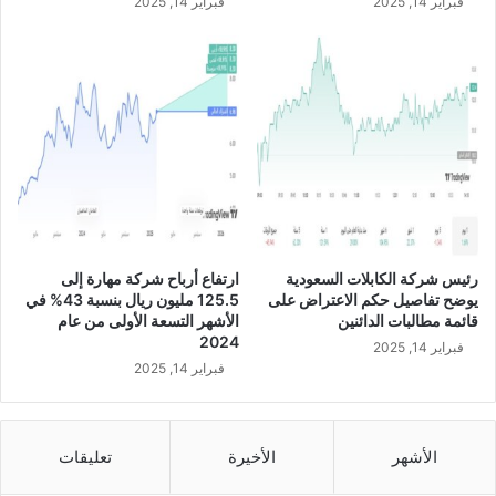
فبراير 14, 2025
فبراير 14, 2025
ل
ى
م
1
ت
6
ر
.
ا
8
ك
2
م
م
ة
ل
ب
ي
ن
و
س
ن
ب
ر
رئيس شركة الكابلات السعودية
ارتفاع أرباح شركة مهارة إلى
ة
ي
يوضح تفاصيل حكم الاعتراض على
125.5 مليون ريال بنسبة 43% في
1
ا
قائمة مطالبات الدائنين
الأشهر التسعة الأولى من عام
0
ل
2024
فبراير 14, 2025
ب
س
فبراير 14, 2025
ا
ع
ل
و
م
د
ئ
ي
الأشهر
الأخيرة
تعليقات
ة
ف