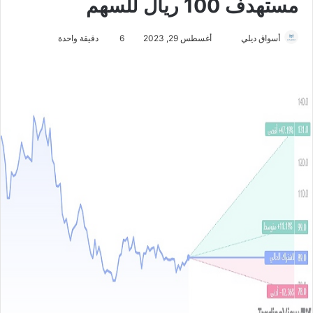
مستهدف 100 ريال للسهم
أسواق ديلي
أ
أغسطس 29, 2023
6
دقيقة واحدة
ر
س
ل
ب
ر
ي
د
ا
إ
ل
ك
ت
ر
و
ن
ي