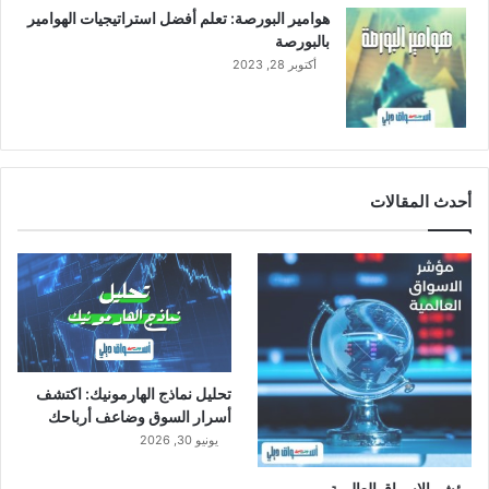
ف
هوامير البورصة: تعلم أفضل استراتيجيات الهوامير
ي
بالبورصة
ا
أكتوبر 28, 2023
ل
ص
ي
ن
أحدث المقالات
تحليل نماذج الهارمونيك: اكتشف
أسرار السوق وضاعف أرباحك
يونيو 30, 2026
مؤشر الاسواق العالمية