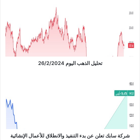
ب
ت
ح
ل
ي
ل
ا
ل
ذ
ه
ب
تحليل الذهب اليوم 26/2/2024
ا
ل
ش
ي
ر
و
ك
م
ة
2
س
6
ا
/
ب
2
ك
/
ت
2
ع
شركة سابك تعلن عن بدء التنفيذ والانطلاق للأعمال الإنشائية