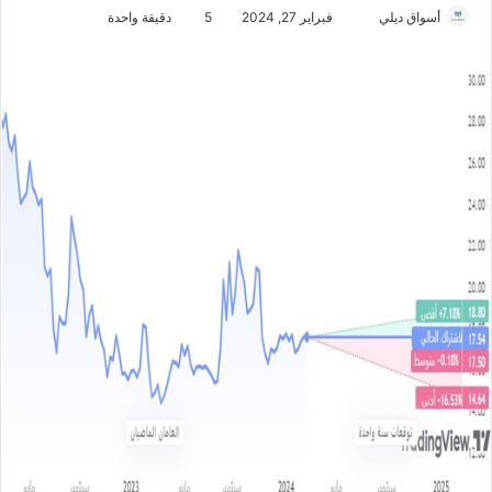
أسواق ديلي
أ
فبراير 27, 2024
5
دقيقة واحدة
ر
س
ل
ب
ر
ي
د
ا
إ
ل
ك
ت
ر
و
ن
ي
ا