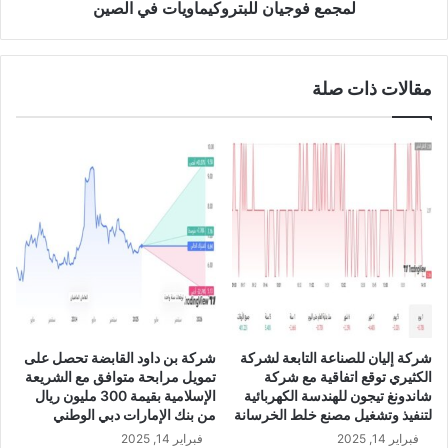
0
ل
لمجمع فوجيان للبتروكيماويات في الصين
2
ن
4
ع
ن
مقالات ذات صلة
ب
د
ء
ا
ل
ت
ن
ف
ي
ذ
و
ا
ل
شركة إليان للصناعة التابعة لشركة
شركة بن داود القابضة تحصل على
ا
الكثيري توقع اتفاقية مع شركة
تمويل مرابحة متوافق مع الشريعة
ن
شاندونغ تيجون للهندسة الكهربائية
الإسلامية بقيمة 300 مليون ريال
ط
لتنفيذ وتشغيل مصنع خلط الخرسانة
من بنك الإمارات دبي الوطني
ل
فبراير 14, 2025
فبراير 14, 2025
ا