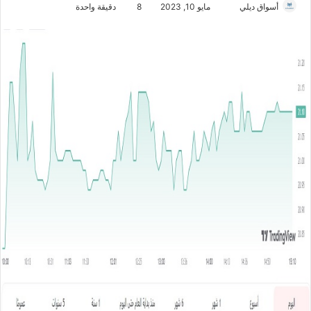
أسواق ديلي
أ
مايو 10, 2023
8
دقيقة واحدة
ر
س
ل
ب
ر
ي
د
ا
إ
ل
ك
ت
ر
و
ن
ي
ا