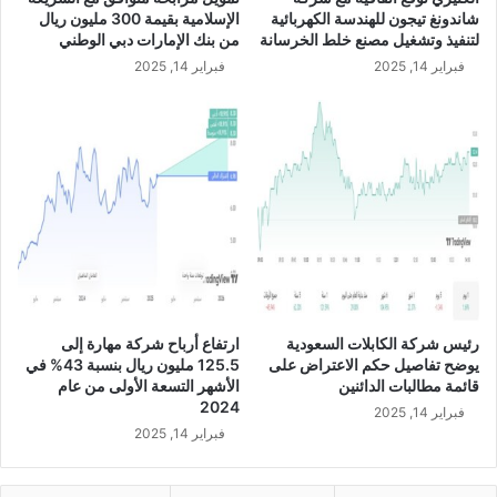
و
شاندونغ تيجون للهندسة الكهربائية
الإسلامية بقيمة 300 مليون ريال
ز
لتنفيذ وتشغيل مصنع خلط الخرسانة
من بنك الإمارات دبي الوطني
ي
فبراير 14, 2025
فبراير 14, 2025
ع
أ
ر
ب
ا
ح
ن
ق
د
ي
ة
ب
رئيس شركة الكابلات السعودية
ارتفاع أرباح شركة مهارة إلى
ن
يوضح تفاصيل حكم الاعتراض على
125.5 مليون ريال بنسبة 43% في
س
قائمة مطالبات الدائنين
الأشهر التسعة الأولى من عام
ب
2024
فبراير 14, 2025
ة
فبراير 14, 2025
1
0
ب