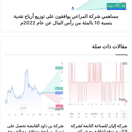
U
ر
S
ك
D
ة
مساهمي شركة المراعي يوافقون على توزيع أرباح نقدية
/
ا
بنسبة 10 بالمئة من رأس المال عن عام 2022م
C
ل
A
م
D
ر
مقالات ذات صلة
ا
ع
ي
ي
و
ا
ف
ق
و
ن
ع
ل
ى
شركة إليان للصناعة التابعة لشركة
شركة بن داود القابضة تحصل على
ت
الكثيري توقع اتفاقية مع شركة
تمويل مرابحة متوافق مع الشريعة