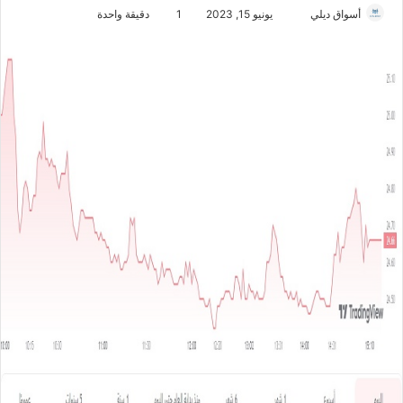
أسواق ديلي
أ
يونيو 15, 2023
1
دقيقة واحدة
ر
س
ل
ب
ر
ي
د
ا
إ
ل
ك
ت
ر
و
ن
ي
ا