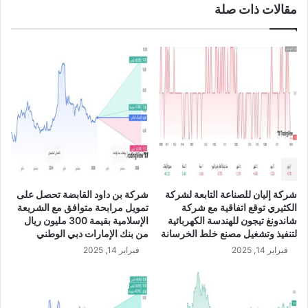
مقالات ذات صلة
ع
ا
ت
ف
ا
ق
ي
ة
ت
ف
ا
ه
م
شركة إليان للصناعة التابعة لشركة
شركة بن داود القابضة تحصل على
م
الكثيري توقع اتفاقية مع شركة
تمويل مرابحة متوافق مع الشريعة
ع
شاندونغ تيجون للهندسة الكهربائية
الإسلامية بقيمة 300 مليون ريال
و
لتنفيذ وتشغيل مصنع خلط الخرسانة
من بنك الإمارات دبي الوطني
ز
فبراير 14, 2025
فبراير 14, 2025
ا
ر
ت
ي