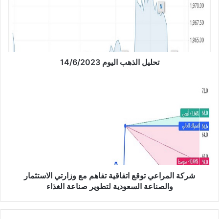
ل
ا
ل
ذ
ه
ب
تحليل الذهب اليوم 14/6/2023
ا
ل
ش
ي
ر
و
ك
م
ة
1
ا
4
ل
/
م
6
ر
/
ا
2
ع
شركة المراعي توقع اتفاقية تفاهم مع وزارتي الاستثمار
0
ي
والصناعة السعودية لتطوير صناعة الغذاء
2
ت
3
و
ق