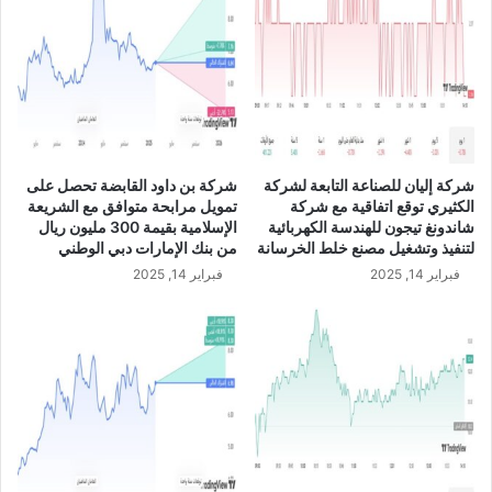
ا
ن
ت
ه
ا
ء
م
ن
شركة إليان للصناعة التابعة لشركة
شركة بن داود القابضة تحصل على
ا
الكثيري توقع اتفاقية مع شركة
تمويل مرابحة متوافق مع الشريعة
ل
شاندونغ تيجون للهندسة الكهربائية
الإسلامية بقيمة 300 مليون ريال
ط
لتنفيذ وتشغيل مصنع خلط الخرسانة
من بنك الإمارات دبي الوطني
ر
فبراير 14, 2025
فبراير 14, 2025
ح
و
ا
ل
ا
ك
ت
ت
ا
ب