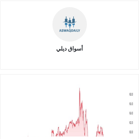
أسواق ديلي
موق
ع
الوي
ب
ت
ح
ل
ي
ل
ا
ل
ذ
ه