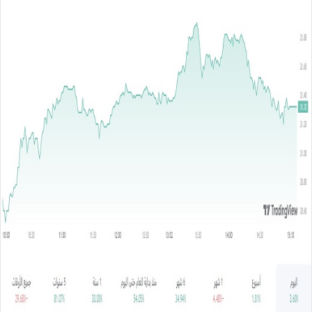
ر
س
ل
ب
ر
ي
د
ا
إ
ل
ك
ت
ر
و
ن
ي
ا