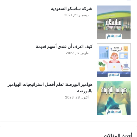
أ
شركة ساسكو السعودية
م
ديسمبر 21, 2021
ر
ي
ك
ي
ب
كيف اعرف أن عندي أسهم قديمة
ق
مارس 17, 2023
ي
م
ة
7
5
هوامير البورصة: تعلم أفضل استراتيجيات الهوامير
0
بالبورصة
م
أكتوبر 28, 2023
ل
ي
و
ن
د
و
أحدث المقالات