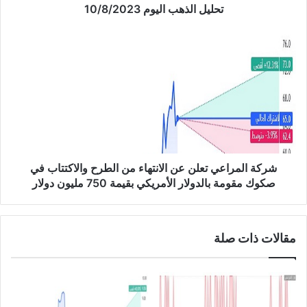
ب
تحليل الذهب اليوم 10/8/2023
ا
ل
ش
ي
ر
و
ك
م
ة
1
ا
0
ل
/
م
8
ر
/
ا
2
ع
شركة المراعي تعلن عن الانتهاء من الطرح والاكتتاب في
0
ي
صكوك مقومة بالدولار الأمريكي بقيمة 750 مليون دولار
2
ت
3
ع
ل
مقالات ذات صلة
ن
ع
ن
ا
ل