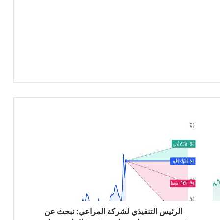
ا
ل
ر
ئ
ي
س
ا
ل
ت
ن
الرئيس التنفيذي لشركة المراعي: نبحث عن