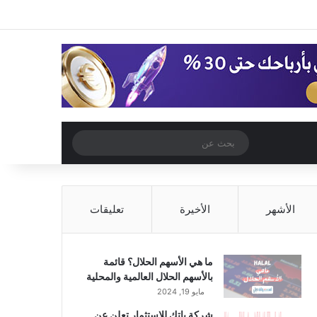
‫X
فيسبوك
‫YouTube
انستقرام
تسجيل الدخول
مقال عشوائي
إضافة عمود جا
مقال عشوائي
بحث
عن
الأشهر
الأخيرة
تعليقات
ما هي الأسهم الحلال؟ قائمة
بالأسهم الحلال العالمية والمحلية
مايو 19, 2024
شركة باتك للاستثمار تعلن عن