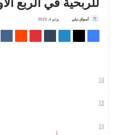
للربحية في الربع الأ
أسواق ديلي
أ
يوليو 4, 2023
ر
فيسبوك
‫X
لينكدإن
‏Tumblr
بينتيريست
‏Reddit
‏te
س
ل
ب
ر
ي
د
ا
إ
ل
ك
ت
ر
و
ن
ي