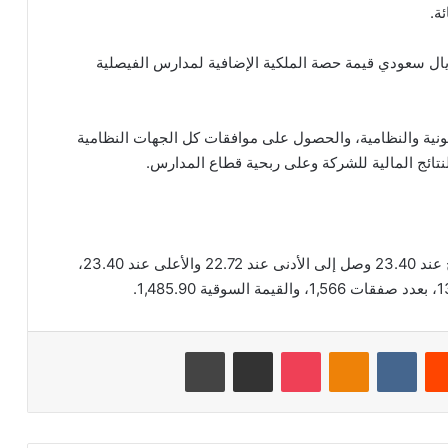
نها اتفقت على دفع مبلغ 30.6 مليون ريال سعودي قيمة حصة الملكية الإضافية لمدارس الفيصلية
ونية والنظامية، والحصول على موافقات كل الجهات النظامية
تائج المالية للشركة وعلى ربحية قطاع المدارس.
بلغ اخر سعر للسهم 22.86 ريال سعودي، وكان الافتتاح عند 23.40 وصل إلى الأدنى عند 22.72 والأعلى عند 23.40،
‏Reddit
‏VKontakte
Odnoklassniki
‫Pocket
مشاركة عبر البريد
طباعة