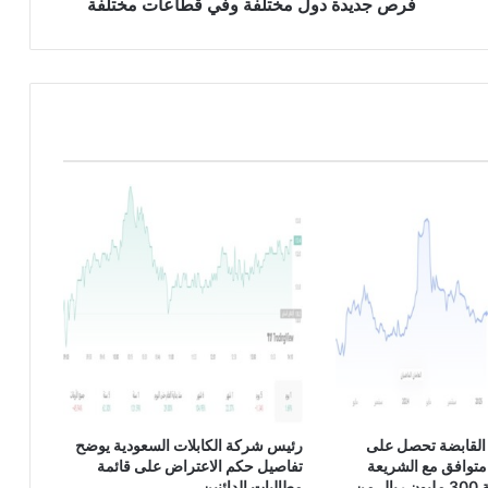
ف
فرص جديدة دول مختلفة وفي قطاعات مختلفة
ي
ذ
ي
ل
ش
ر
ك
ة
ا
ل
م
ر
ا
ع
ي
:
ن
ب
ح
القابضة تحصل على
رئيس شركة الكابلات السعودية يوضح
ث
متوافق مع الشريعة
تفاصيل حكم الاعتراض على قائمة
ع
الإسلامية بقيمة 300 مليون ريال من
مطالبات الدائنين