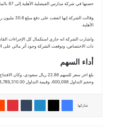
حصتها في شركة مدارس الفيصلية الأهلية إلى 87 بالمائة.
وقالت الشركة إ
الأهلية.
واشارت الشركة انه جاري استكمال كل الإجراءات القان
ذات الاختصاص، وتوقعت الشركة وجود أثر مالي على الن
أداء السهم
وحجم التداول 600,098، وقيمة التداول 13,789,310.00، بعدد صفقات 1,566، والقيمة السوقية 1,485.90.
فيسبوك
‫X
لينكدإن
‏Tumblr
بينتيريست
شاركها