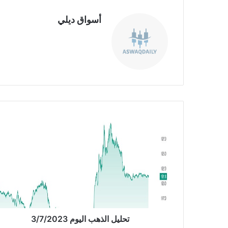
أسواق ديلي
موق
ع
الوي
ب
ت
ح
ل
ي
ل
ا
ل
ذ
ه
ب
تحليل الذهب اليوم 3/7/2023