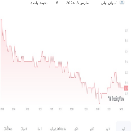
أسواق ديلي
أ
مارس 8, 2024
5
دقيقة واحدة
ر
س
ل
ب
ر
ي
د
ا
إ
ل
ك
ت
ر
و
ن
ي
ا