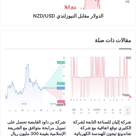
ل
م
ن
ق
ع
ا
الدولار مقابل النيوزلندي NZD/USD
ن
ب
ح
ل
ص
ا
مقالات ذات صلة
و
ل
ل
ن
ه
ي
ا
و
ع
ز
ل
ل
ى
ن
ر
د
خ
ي
ص
N
ة
Z
ت
D
ق
/
شركة إليان للصناعة التابعة لشركة
شركة بن داود القابضة تحصل على
ا
U
الكثيري توقع اتفاقية مع شركة
تمويل مرابحة متوافق مع الشريعة
و
S
شاندونغ تيجون للهندسة الكهربائية
الإسلامية بقيمة 300 مليون ريال
ي