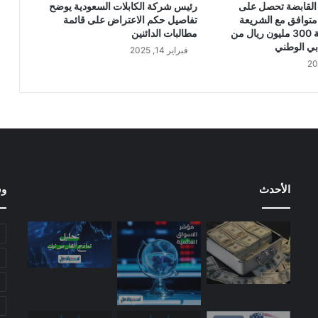
القابضة تحصل على
رئيس شركة الكابلات السعودية يوضح
ل
متوافق مع الشريعة
تفاصيل حكم الاعتراض على قائمة
ش
الإسلامية بقيمة 300 مليون ريال من
مطالبات الدائنين
ر
بي الوطني
فبراير 14, 2025
ك
ة
ل
ع
د
د
م
ن
أ
الأحدث
وس
س
ه
م
ه
ا
ض
م
ن
ب