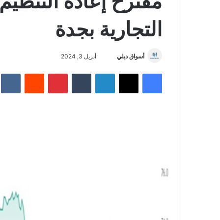
مقترح إعادة التنظيم
التجارية بجدة
أسواق ديلي
أ
أبريل 3, 2024
ر
فيسبوك
‫X
لينكدإن
‏Tumblr
بينتيريست
‏Reddit
‏te
س
ل
ب
ر
ي
د
ا
إ
ل
ك
ت
ر