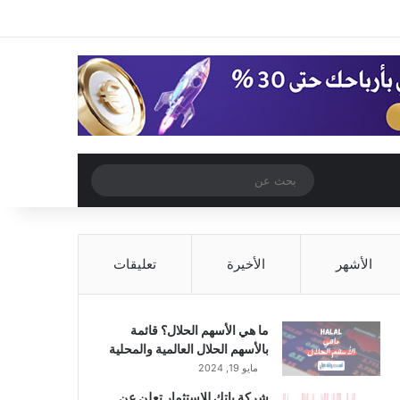
‫X
فيسبوك
‫YouTube
انستقرام
تسجيل الدخول
مقال عشوائي
إضافة عمود جا
مقال عشوائي
بحث
عن
الأشهر
الأخيرة
تعليقات
ما هي الأسهم الحلال؟ قائمة
بالأسهم الحلال العالمية والمحلية
مايو 19, 2024
شركة باتك للاستثمار تعلن عن