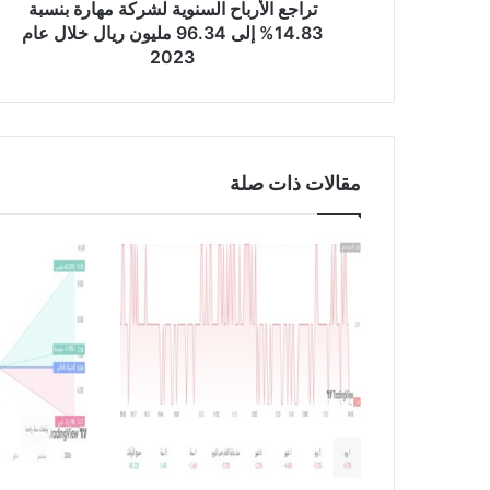
ب
تراجع الأرباح السنوية لشركة مهارة بنسبة
ا
14.83% إلى 96.34 مليون ريال خلال عام
ح
2023
ا
ل
س
ن
و
مقالات ذات صلة
ي
ة
ل
ش
ر
ك
ة
م
ه
ا
ر
ة
ب
ن