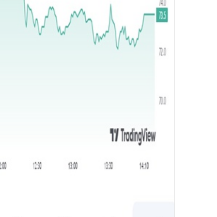
و
ن
ي
ا