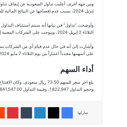
إبريل 2024، بسبب عدم إفصاحها عن النتائج المالية للعام 2023.
الثلاثاء 2 إبريل 2024، ويتوجب على الشركات المعنية إصدار تقاريرها المالية قبل نهاية يوم الاثنين 6 مايو 2024.
وأشارت إلى أنه في حال عدم قيام أي من الشركات بنشر 
على أسهمها مجدداً اعتباراً من يوم الثلاثاء 7 مايو 2024، وحتى تقوم بالإعلان عنها.
أداء السهم
وحجم التداول 1,822,947، وقيمة التداول 131,841,547.00، بعدد صفقات 8,306، والقيمة السوقية 490.39.
فيسبوك
‫X
لينكدإن
‏Tumblr
بينتيريست
شاركها