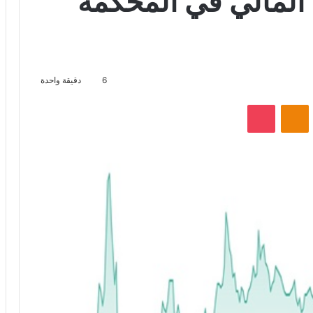
 المالي في المحكمة
6
دقيقة واحدة
VKontak
Odnoklassniki
‫Pocket