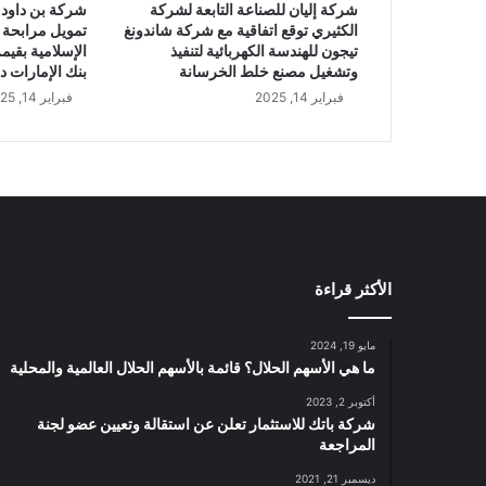
شركة إليان للصناعة التابعة لشركة
شركة بن داود 
س
الكثيري توقع اتفاقية مع شركة شاندونغ
تمويل مرابحة 
ب
تيجون للهندسة الكهربائية لتنفيذ
ة
وتشغيل مصنع خلط الخرسانة
بنك الإمارات د
1
فبراير 14, 2025
فبراير 14, 2025
4
.
8
3
%
إ
ل
ى
الأكثر قراءة
9
6
.
مايو 19, 2024
3
ما هي الأسهم الحلال؟ قائمة بالأسهم الحلال العالمية والمحلية
4
أكتوبر 2, 2023
م
شركة باتك للاستثمار تعلن عن استقالة وتعيين عضو لجنة
ل
المراجعة
ي
و
ديسمبر 21, 2021