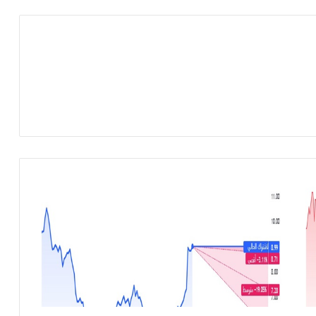
م
س
ا
ه
م
ي
ش
ر
ك