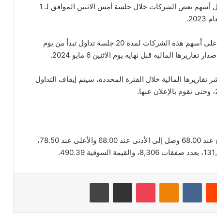
ومن جهة أخرى، أعلنت تداول السعودية عن إيقاف تداول أسهم بعض الشركات خلال جلسة أمس الاثنين الموافق لـ 1
وأوضحت “تداول” في بيانها أنه سيتم استئناف التداول على أسهم هذه الشركات لمدة 20 جلسة تداول تبدأ من يوم
تقاريرها المالية خلال الفترة المحددة، سيتم إيقاف التداول
بلغ اخر سعر للسهم 73.50 ريال سعودي، وكان الافتتاح عند 68.00 وصل إلى الأدنى عند 68.00 والأعلى عند 78.50،
‏Reddit
‏VKontakte
Odnoklassniki
‫Pocket
مشاركة عبر البريد
طباعة