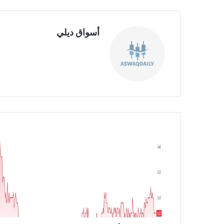
أسواق ديلي
موق
ع
الوي
ب
ت
ر
ا
ج
ع
ا
ل
أ
ر