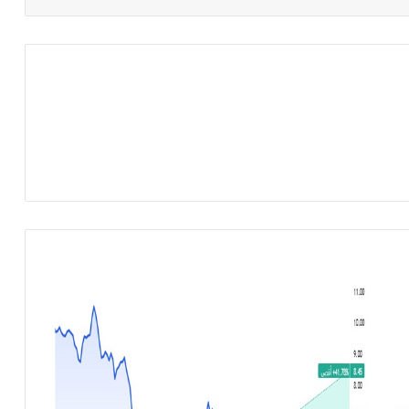
م
ج
ل
س
إ
د
ا
ر