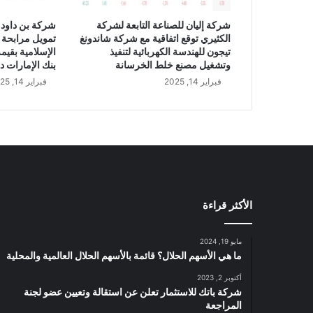
ا
ل
شركة إليان للصناعة التابعة لشركة
شركة بن داود 
ر
الكثيري توقع اتفاقية مع شركة شاندونغ
تمويل مرابحة 
ب
تيجون للهندسة الكهربائية لتنفيذ
ع
وتشغيل مصنع خلط الخرسانة
بنك الإمارات د
ا
فبراير 14, 2025
فبراير 14, 2025
ل
ث
ا
ل
ث
م
ن
ا
الأكثر قراءة
ل
ع
ا
مايو 19, 2024
م
ما هي الأسهم الحلال؟ قائمة بالأسهم الحلال العالمية والمحلية
ا
أكتوبر 2, 2023
ل
شركة باتك للاستثمار تعلن عن استقالة وتعيين عضو لجنة
ج
المراجعة
ا