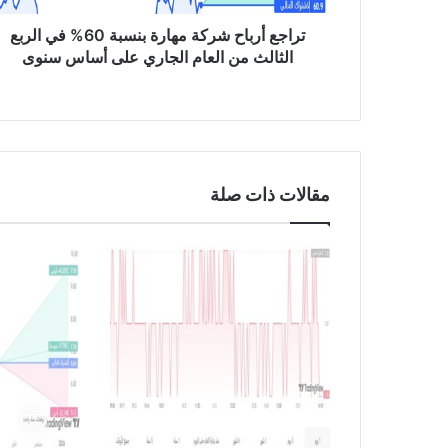
ا
ح
تراجع أرباح شركة مهارة بنسبة 60% في الربع
ش
الثالث من العام الجاري على أساس سنوى
ر
ك
ة
م
ه
ا
مقالات ذات صلة
ر
ة
ب
ن
س
ب
ة
6
0
%
ف
ي