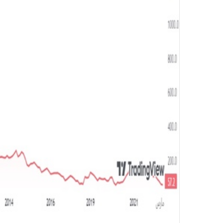
ر
و
ن
ي
ا