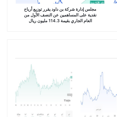
ة
ش
مجلس إدارة شركة بن داود يقرر توزيع أرباح
ر
نقدية على المساهمين عن النصف الأول من
ك
العام الجاري بقيمة 114.3 مليون ريال
ة
ب
ن
د
ا
و
د
ي
ق
ر
ر
ت
و
ز
ي
ع
أ