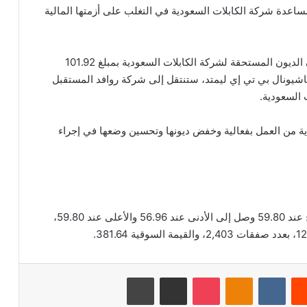
ساعدة شركة الكابلات السعودية في التغلب على أزمتها المالية
وأوضحت الشركة، في بيان نشرته على موقع تداول، أن الديون المستحقة لشركة الكابلات السعودية بمبلغ 101.92
شيونال بي تي إي ليمتد، ستنتقل إلى شركة روافد المستقبل
 السعودية.
ة من العمل بفعالية وخفض ديونها وتحسين وضعها في إجراء
بلغ اخر سعر للسهم 57.20 ريال سعودي، وكان الافتتاح عند 59.80 وصل إلى الأدنى عند 56.96 والأعلى عند 59.80،
‏Reddit
‏VKontakte
Odnoklassniki
‫Pocket
مشاركة عبر البريد
طباعة