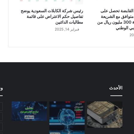
ر
ب
القابضة تحصل على
رئيس شركة الكابلات السعودية يوضح
ا
متوافق مع الشريعة
تفاصيل حكم الاعتراض على قائمة
ح
الإسلامية بقيمة 300 مليون ريال من
مطالبات الدائنين
ن
بي الوطني
فبراير 14, 2025
ق
د
ي
ة
ع
ل
ى
ا
ل
الأحدث
وس
م
س
ا
ه
م
ي
ن
ع