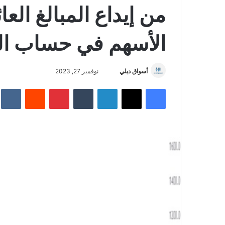
من إيداع المبالغ الع
الأسهم في حساب ال
أسواق ديلي
أ
نوفمبر 27, 2023
ر
فيسبوك
‫X
لينكدإن
‏Tumblr
بينتيريست
‏Reddit
‏te
س
ل
ب
ر
ي
د
ا
إ
ل
ك
ت