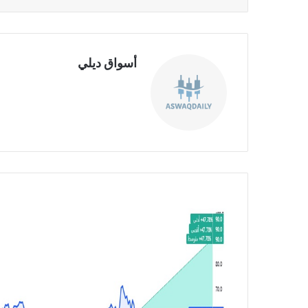
أسواق ديلي
موق
ع
الوي
ب
ت
ر
ا
ج
ع
أ
ر
ب