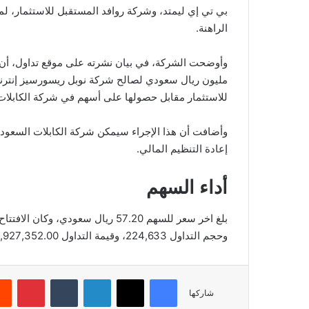
بي تي إي ليمتد، وشركة روافد المستقبل للاستثمار، لم
الراهنة.
مليون ريال سعودي لصالح شركة نوبل ريسورسيز إنترنا
للاستثمار مقابل حصولها على أسهم في شركة الكابلات
وأضافت أن هذا الإجراء سيمكن شركة الكابلات السعودي
إعادة التنظيم المالي.
أداء السهم
وحجم التداول 224,633، وقيمة التداول 12,927,352.00، بعدد صفقات 2,403، والقيمة السوقية 381.64.
فيسبوك
‫X
لينكدإن
‏Tumblr
بينتيريست
شاركها