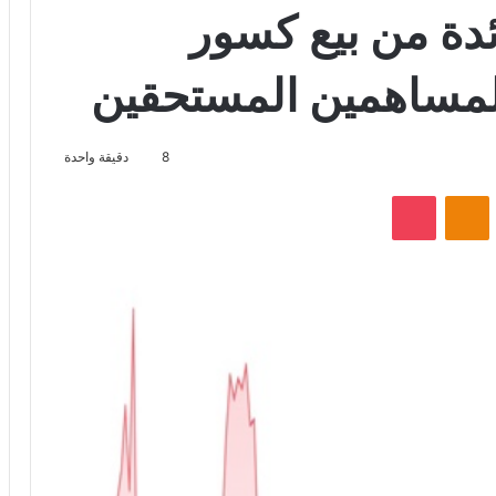
ائدة من بيع كسور
مساهمين المستحقين
8
دقيقة واحدة
VKontak
Odnoklassniki
‫Pocket