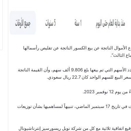
ع الأموال الناتجة عن بيع الكسور الناتجة عن تقليص رأسمالها
اع الثالث”.
وذكرت الشركة في بيان نشرته على موقع تداول، أن عدد الأسهم التي تم بيعها بلغ 9.806 ألف سهم، وأن القيمة الناتجة
وفمبر 2023.
وتجدر الإشارة إلى أن شركة الكابلات السعودية، أصدرت في تاريخ 17 سبتمبر الماضي، تنبيهاً لمساهميها بشأن توزيعات
ع اتفاقية ثلاثية مع كل من شركة نوبل ريسورسيز إنترناشيونال