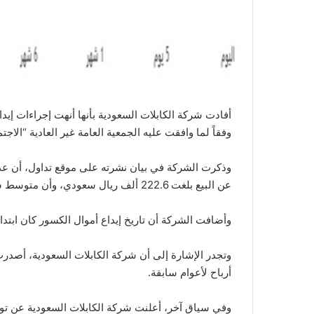
أفادت شركة الكابلات السعودية بأنها أنهت إجراءات إيدا
وفقاً لما وافقت عليه الجمعية العامة غير العادية “الاجتم
عن البيع بلغت 222.6 ألف ريال سعودي، وأن متوسط سعر البيع للسهم الواحد كان 22.7 ريال سعودي.
وأضافت الشركة أن تاريخ إيداع أموال الكسور كان ابتداءً من يوم 12 ن
أرباح لأعوام سابقة.
وفي سياق آخر، أعلنت شركة الكابلات السعودية عن توقي