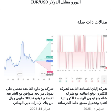
د
ب
اليورو مقابل الدولار EUR/USD
ا
ل
و
ا
د
ل
مقالات ذات صلة
ا
د
ل
و
ق
ل
ا
ا
ب
ر
ض
E
ة
U
ب
R
ن
/
س
U
ب
S
ة
D
1
شركة إليان للصناعة التابعة لشركة
شركة بن داود القابضة تحصل على
2
الكثيري توقع اتفاقية مع شركة
تمويل مرابحة متوافق مع الشريعة
0
شاندونغ تيجون للهندسة الكهربائية
الإسلامية بقيمة 300 مليون ريال
.
لتنفيذ وتشغيل مصنع خلط الخرسانة
من بنك الإمارات دبي الوطني
5
فبراير 14, 2025
فبراير 14, 2025
2