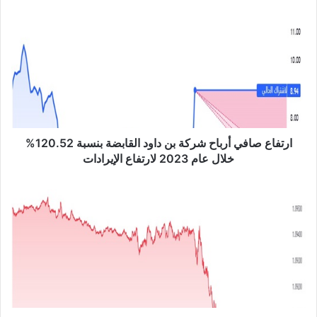
ب
ا
ر
ت
ف
ا
ع
ص
ا
ف
ي
ارتفاع صافي أرباح شركة بن داود القابضة بنسبة 120.52%
أ
خلال عام 2023 لارتفاع الإيرادات
ر
ب
ا
ا
ل
ح
ي
ش
و
ر
ر
ك
و
ة
م
ب
ق
ن
ا