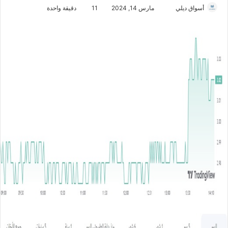
أسواق ديلي
أ
مارس 14, 2024
11
دقيقة واحدة
ر
س
ل
ب
ر
ي
د
ا
إ
ل
ك
ت
ر
و
ن
ي
ا