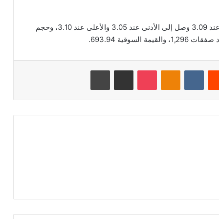
بلغ اخر سعر للسهم 3.07 ريال سعودي، وكان الافتتاح عند 3.09 وصل إلى الأدنى عند 3.05 والأعلى عند 3.10، وحجم
‏Reddit
‏VKontakte
Odnoklassniki
‫Pocket
مشاركة عبر البريد
طباعة