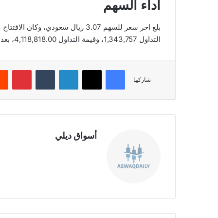
أداء السهم
التداول 1,343,757، وقيمة التداول 4,118,818.00، بعدد صفقات 1,296، والقيمة السوقية 693.94.
فيسبوك
‫X
لينكدإن
‏Tumblr
بينتيريست
شاركها
أسواق ديلي
موق
ع
الوي
ب