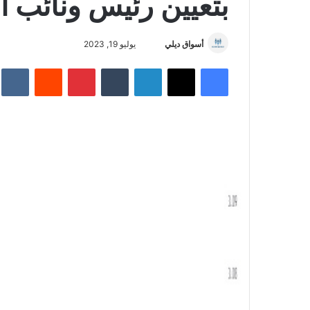
بتعيين رئيس ونائب 
أسواق ديلي
أ
يوليو 19, 2023
ر
فيسبوك
‫X
لينكدإن
‏Tumblr
بينتيريست
‏Reddit
‏te
س
ل
ب
ر
ي
د
ا
إ
ل
ك
ت
ر
و
ن
ي