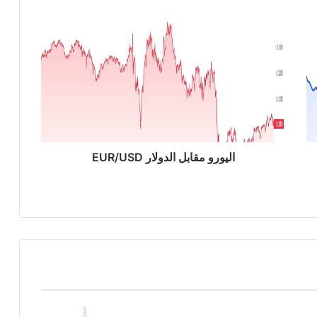
ا
ل
ي
و
ر
و
م
ق
ا
ب
اليورو مقابل الدولار EUR/USD
ل
ا
ل
د
و
ل
ا
ر
E
U