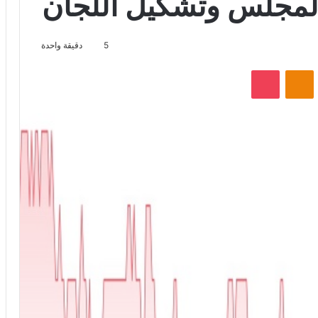
المجلس وتشكيل اللجان
5
دقيقة واحدة
VKontak
Odnoklassniki
‫Pocket