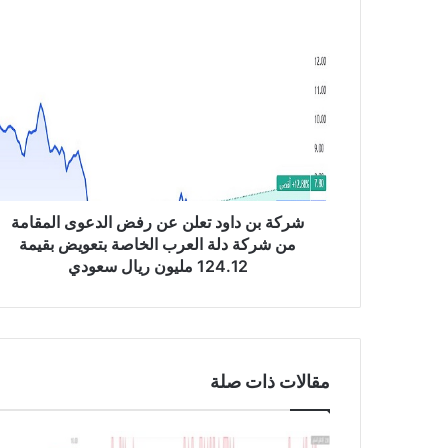
ش
ر
ك
ة
ب
ن
د
ا
و
د
شركة بن داود تعلن عن رفض الدعوى المقامة
ت
من شركة دلة العرب الخاصة بتعويض بقيمة
ع
124.12 مليون ريال سعودي
ل
ن
ع
ن
ر
مقالات ذات صلة
ف
ض
ا