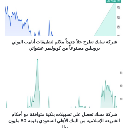
ة
س
ا
ب
ك
ت
ط
شركة سابك تطرح حلاً جديداً ملائم لتطبيقات أنابيب البولي
ر
بروبيلين مصنوعاً من كوبوليمر عشوائي
ح
ح
ش
ل
ر
اً
ك
ج
ة
د
م
ي
س
د
ك
اً
ت
م
ح
ل
ص
شركة مسك تحصل على تسهيلات بنكية متوافقة مع أحكام
ا
ل
الشريعة الإسلامية من البنك الأهلي السعودي بقيمة 80 مليون
ئ
ع
ريال