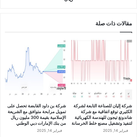
م
ل
ل
ى
ت
ت
ط
مقالات ذات صلة
س
ب
ه
ي
ي
ق
ل
ا
ا
ت
ت
أ
ب
ن
ن
ا
ك
ب
ي
ي
ة
ب
م
ا
ت
شركة إليان للصناعة التابعة لشركة
شركة بن داود القابضة تحصل على
ل
و
الكثيري توقع اتفاقية مع شركة
تمويل مرابحة متوافق مع الشريعة
ب
ا
شاندونغ تيجون للهندسة الكهربائية
الإسلامية بقيمة 300 مليون ريال
و
ف
لتنفيذ وتشغيل مصنع خلط الخرسانة
من بنك الإمارات دبي الوطني
ل
ق
فبراير 14, 2025
فبراير 14, 2025
ي
ة