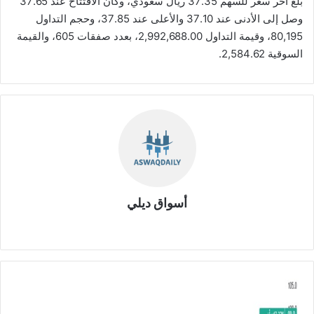
بلغ اخر سعر للسهم 37.35 ريال سعودي، وكان الافتتاح عند 37.65
وصل إلى الأدنى عند 37.10 والأعلى عند 37.85، وحجم التداول
80,195، وقيمة التداول 2,992,688.00، بعدد صفقات 605، والقيمة
السوقية 2,584.62.
أسواق ديلي
موق
ع
الوي
ب
ش
ر
ك