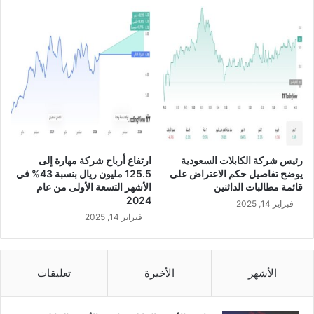
ب
م
ر
ع
و
أ
ب
ح
ي
ك
ل
ا
ي
م
ن
ا
م
ل
ص
ش
ن
ر
رئيس شركة الكابلات السعودية
ارتفاع أرباح شركة مهارة إلى
و
ي
يوضح تفاصيل حكم الاعتراض على
125.5 مليون ريال بنسبة 43% في
ع
ع
قائمة مطالبات الدائنين
الأشهر التسعة الأولى من عام
اً
ة
2024
فبراير 14, 2025
م
ا
فبراير 14, 2025
ن
ل
ك
إ
و
س
ب
ل
الأشهر
الأخيرة
تعليقات
و
ا
ل
م
ي
ي