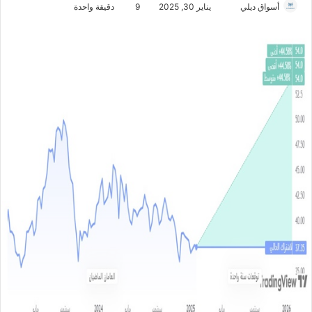
أسواق ديلي
أ
يناير 30, 2025
9
دقيقة واحدة
ر
س
ل
ب
ر
ي
د
ا
إ
ل
ك
ت
ر
و
ن
ي
ا