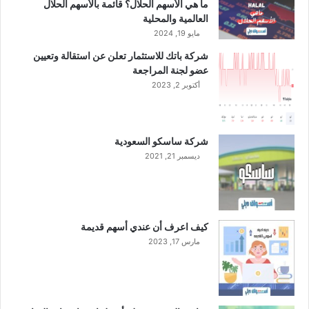
ما هي الأسهم الحلال؟ قائمة بالأسهم الحلال
م
ة
العالمية والمحلية
ر
م
مايو 19, 2024
ع
ن
شركة باتك للاستثمار تعلن عن استقالة وتعيين
ش
ا
عضو لجنة المراجعة
و
ل
ا
أكتوبر 2, 2023
ب
ئ
ن
ي
ك
ا
شركة ساسكو السعودية
ل
ديسمبر 21, 2021
أ
ه
ل
ي
ا
كيف اعرف أن عندي أسهم قديمة
ل
مارس 17, 2023
س
ع
و
د
ي