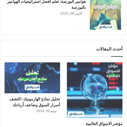
هوامير البورصة: تعلم أفضل استراتيجيات الهوامير
ب
بالبورصة
ق
أكتوبر 28, 2023
ي
م
ة
8
0
م
أحدث المقالات
ل
ي
و
ن
ر
ي
ا
ل
تحليل نماذج الهارمونيك: اكتشف
أسرار السوق وضاعف أرباحك
يونيو 30, 2026
مؤشر الاسواق العالمية