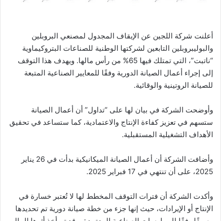
أعلنت شركة اللجين عن الإيقاف المجدول لمصنعي البروبلين
والبوليبروبلين التابعين لشركتها الوطنية للصناعات البتروكيماوية
“ناتبت”، التي تمتلك فيها 65% من رأس مالها. ويهدف هذا التوقف
إلى إجراء أعمال الصيانة الدورية وفقًا للمعايير الصناعية المتبعة
للصيانة الروتينية والوقائية.
وأوضحت الشركة في بيان لها على “تداول” أن أعمال الصيانة
ستسهم في تعزيز كفاءة الإنتاج والاعتمادية، كما ستساعد في تحقيق
الأهداف التشغيلية المستقبلية.
وأضافت الشركة أن أعمال الصيانة الميكانيكية بدأت في 26 يناير
2025، على أن تنتهي في 17 فبراير 2025.
وأكدت الشركة أن فترات التوقف المخطط لها لا تُعتبر خسارة في
الإنتاج أو الإيرادات، حيث إنها جزء من خطة صيانة دورية تم تحديدها
مسبقًا وفقًا للممارسات الصناعية المعتمدة، وقد تم أخذ أثرها المالي