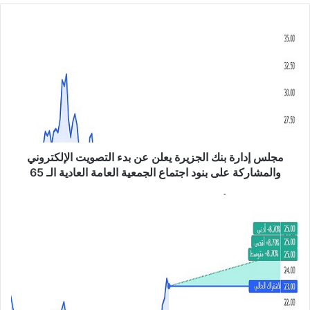
الوي
ب
م
ج
ل
س
إ
د
ا
ر
ة
ب
مجلس إدارة بنك الجزيرة يعلن عن بدء التصويت الإلكتروني
ن
والمشاركة على بنود اجتماع الجمعية العامة العادية الـ 65
ك
ا
ا
ل
ن
ج
خ
ز
ف
ي
ا
ر
ض
ة
خ
ي
س