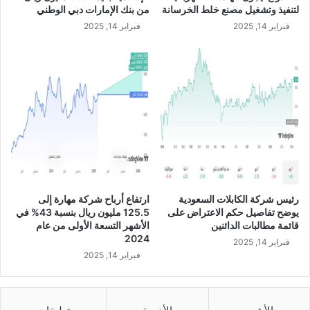
ر
ن
لتنفيذ وتشغيل مصنع خلط الخرسانة
من بنك الإمارات دبي الوطني
و
س
فبراير 14, 2025
فبراير 14, 2025
ن
ب
ي
ة
و
8
ا
7
ل
.
م
6
ش
7
ا
ب
ر
ا
ك
ل
ة
م
ع
ئ
رئيس شركة الكابلات السعودية
ارتفاع أرباح شركة مهارة إلى
ل
ة
يوضح تفاصيل حكم الاعتراض على
125.5 مليون ريال بنسبة 43% في
ى
خ
قائمة مطالبات الدائنين
الأشهر التسعة الأولى من عام
ب
ل
2024
فبراير 14, 2025
ن
ا
فبراير 14, 2025
و
ل
د
ع
ا
ا
ج
م