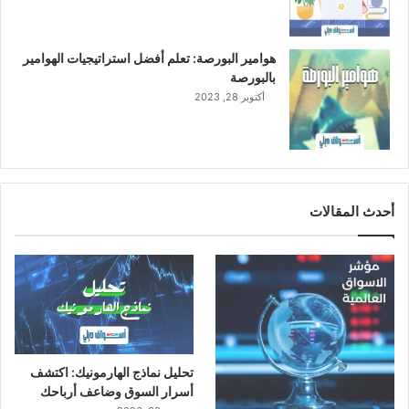
د
ي
ة
هوامير البورصة: تعلم أفضل استراتيجيات الهوامير
ا
بالبورصة
ل
أكتوبر 28, 2023
ـ
6
5
أحدث المقالات
تحليل نماذج الهارمونيك: اكتشف
أسرار السوق وضاعف أرباحك