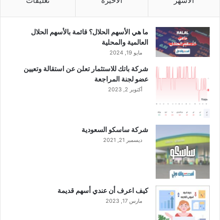
الأشهر
الأخيرة
تعليقات
ت
2
م
0
ا
2
ما هي الأسهم الحلال؟ قائمة بالأسهم الحلال
ع
2
العالمية والمحلية
ا
م
مايو 19, 2024
ل
شركة باتك للاستثمار تعلن عن استقالة وتعيين
ج
عضو لجنة المراجعة
م
ع
أكتوبر 2, 2023
ي
ة
ا
شركة ساسكو السعودية
ل
ديسمبر 21, 2021
ع
ا
م
ة
ا
كيف اعرف أن عندي أسهم قديمة
ل
مارس 17, 2023
ع
ا