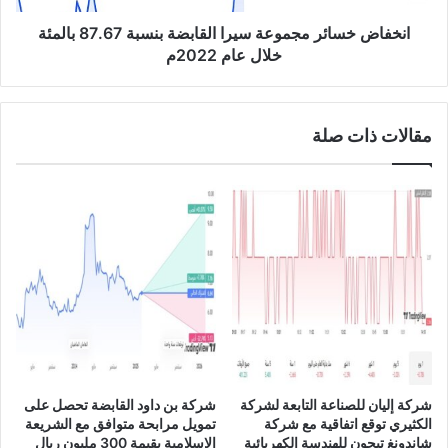
ع
ا
ل
ئ
انخفاض خسائر مجموعة سيرا القابضة بنسبة 87.67 بالمئة
ن
ر
خلال عام 2022م
ع
م
ن
ج
ب
م
مقالات ذات صلة
د
و
ء
ع
ا
ة
ل
س
ت
ي
ص
ر
و
ا
ي
ا
ت
ل
ا
ق
ل
ا
إ
ب
ل
ض
شركة إليان للصناعة التابعة لشركة
شركة بن داود القابضة تحصل على
ك
ة
الكثيري توقع اتفاقية مع شركة
تمويل مرابحة متوافق مع الشريعة
ت
ب
شاندونغ تيجون للهندسة الكهربائية
الإسلامية بقيمة 300 مليون ريال