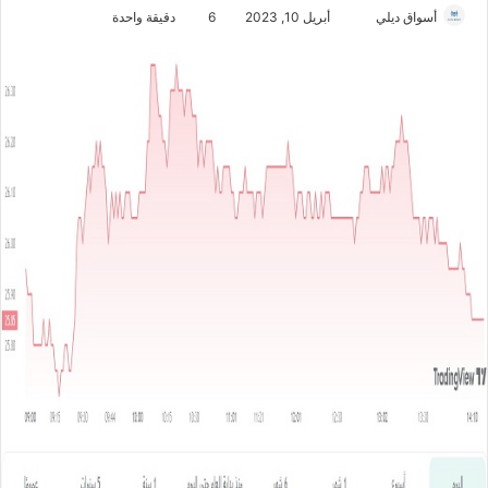
أسواق ديلي
أ
أبريل 10, 2023
6
دقيقة واحدة
ر
س
ل
ب
ر
ي
د
ا
إ
ل
ك
ت
ر
و
ن
ي
ا