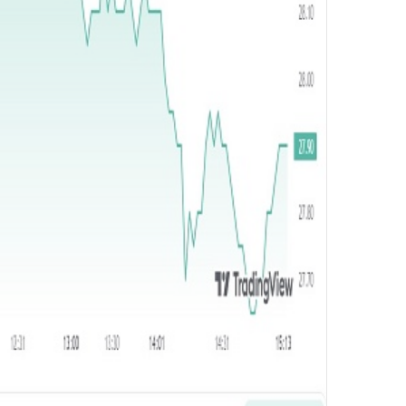
ر
و
ن
ي
ا