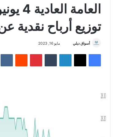
توزيع أرباح نقدية عن عام
أسواق ديلي
أ
مايو 16, 2023
ر
فيسبوك
‫X
لينكدإن
‏Tumblr
بينتيريست
‏Reddit
‏te
س
ل
ب
ر
ي
د
ا
إ
ل
ك
ت