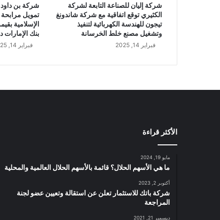
ب
شركة إليان للصناعة التابعة لشركة
شركة بن داود 
ا
الكثيري توقع اتفاقية مع شركة شاندونغ
تمويل مرابحة 
ل
تيجون للهندسة الكهربائية لتنفيذ
م
وتشغيل مصنع خلط الخرسانة
بنك الإمارات د
ئ
فبراير 14, 2025
فبراير 14, 2025
ة
خ
ل
ا
ل
ا
ل
ر
الأكثر قراءة
ب
ع
ا
مايو 19, 2024
ل
ما هي الأسهم الحلال؟ قائمة بالأسهم الحلال العالمية والمحلية
أ
أكتوبر 2, 2023
و
شركة باتك للاستثمار تعلن عن استقالة وتعيين عضو لجنة
ل
المراجعة
م
ن
ديسمبر 21, 2021