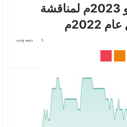
العامة العادية 4 يونيو 2023م لمناقشة
 2022م
5
دقيقة واحدة
VKontak
Odnoklassniki
‫Pocket