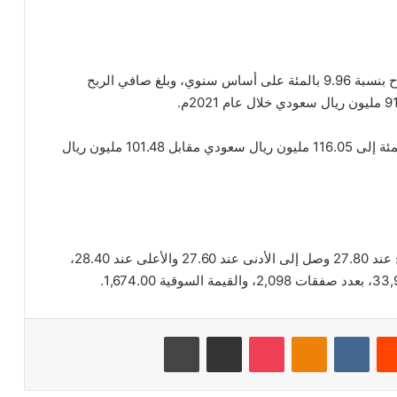
وخلال عام 2022م حققت الشركة نمو في صافي الأرباح بنسبة 9.96 بالمئة على أساس سنوي، وبلغ صافي الربح
وزادت إيرادات الشركة في عام 2022م بنسبة 14.4 بالمئة إلى 116.05 مليون ريال سعودي مقابل 101.48 مليون ريال
بلغ اخر سعر للسهم 27.90 ريال سعودي، وكان الافتتاح عند 27.80 وصل إلى الأدنى عند 27.60 والأعلى عند 28.40،
‏Reddit
‏VKontakte
Odnoklassniki
‫Pocket
مشاركة عبر البريد
طباعة