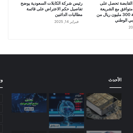
4
القابضة تحصل على
رئيس شركة الكابلات السعودية يوضح
8
متوافق مع الشريعة
تفاصيل حكم الاعتراض على قائمة
م
الإسلامية بقيمة 300 مليون ريال من
مطالبات الدائنين
ل
بي الوطني
فبراير 14, 2025
ي
و
ن
ر
ي
ا
ل
س
ع
الأحدث
وس
و
د
ي
ب
ن
ه
ا
ي
ة