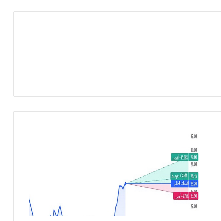
خ
س
ا
ئ
ر
م
ج
م
و