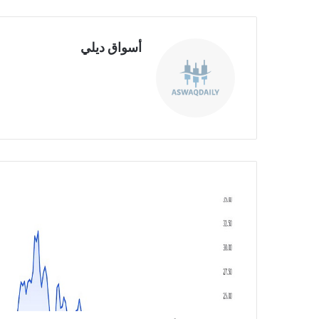
أسواق ديلي
موق
ع
الوي
ب
ا
ن
خ
ف
ا
ض
أ
ر
ب