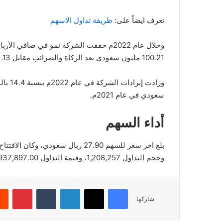
تعرف ايضاً على:
طريقة تداول الاسهم
100.21 مليون سعودي بعد الزكاة والضرائب مقابل 91.13 مليون ريال سعودي خلال عام 2021م.
سعودي في عام 2021م.
أداء السهم
وحجم التداول 1,208,257، وقيمة التداول 33,937,897.00، بعدد صفقات 2,098، والقيمة السوقية 1,674.00.
فيسبوك
‫X
لينكدإن
‏Tumblr
بينتيريست
شاركها