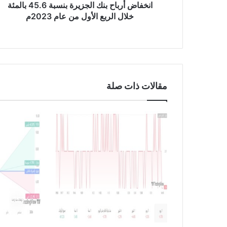
ا
انخفاض أرباح بنك الجزيرة بنسبة 45.6 بالمئة
ح
خلال الربع الأول من عام 2023م
ب
ن
ك
ا
ل
ج
مقالات ذات صلة
ز
ي
ر
ة
ب
ن
س
ب
ة
4
5
.
6