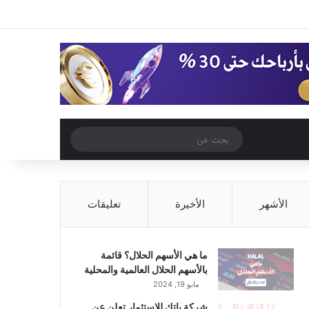
‫X
فيسبوك
‫YouTube
انستقرام
تسجيل الدخول
مقال عشوائي
إضافة عمود جا
مقال عشوائي
بحث
عن
الأشهر
الأخيرة
تعليقات
ما هي الأسهم الحلال؟ قائمة
بالأسهم الحلال العالمية والمحلية
مايو 19, 2024
شركة باتك للاستثمار تعلن عن