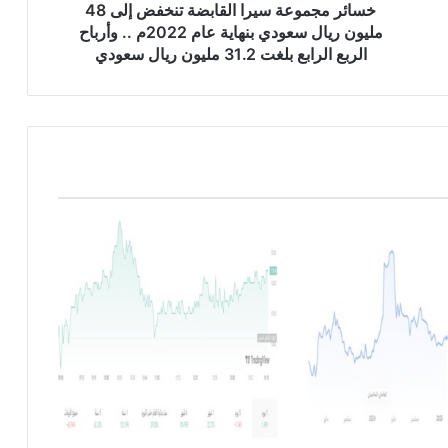
ع
خسائر مجموعة سيرا القابضة تنخفض إلى 48
ة
مليون ريال سعودي بنهاية عام 2022م .. وأرباح
س
الربع الرابع بلغت 31.2 مليون ريال سعودي
ي
ر
ا
ا
ل
ق
ا
ب
ض
ة
ت
ن
خ
ف
ض
إ
ل
ى