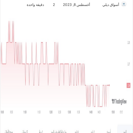
أسواق ديلي
أ
أغسطس 8, 2023
2
دقيقة واحدة
ر
س
ل
ب
ر
ي
د
ا
إ
ل
ك
ت
ر
و
ن
ي
ا