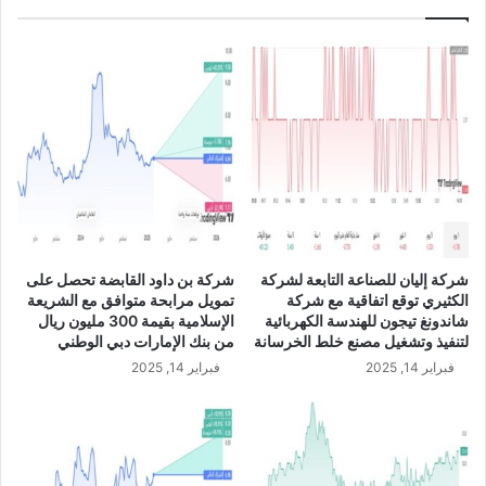
ف
ا
ع
ف
ي
ص
ا
ف
ي
أ
ر
ب
شركة إليان للصناعة التابعة لشركة
شركة بن داود القابضة تحصل على
ا
الكثيري توقع اتفاقية مع شركة
تمويل مرابحة متوافق مع الشريعة
ح
شاندونغ تيجون للهندسة الكهربائية
الإسلامية بقيمة 300 مليون ريال
ه
لتنفيذ وتشغيل مصنع خلط الخرسانة
من بنك الإمارات دبي الوطني
ا
فبراير 14, 2025
فبراير 14, 2025
ب
ن
س
ب
ة