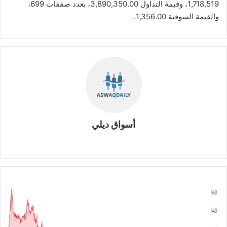
1,718,519، وقيمة التداول 3,890,350.00، بعدد صفقات 699،
والقيمة السوقية 1,356.00.
أسواق ديلي
موق
ع
الوي
ب
ت
ح
ل
ي
ل