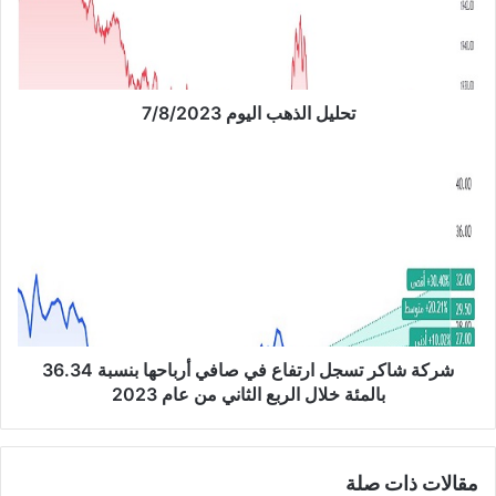
ا
ل
ذ
ه
ب
تحليل الذهب اليوم 7/8/2023
ا
ل
ش
ي
ر
و
ك
م
ة
7
ش
/
ا
8
ك
/
ر
2
ت
0
س
شركة شاكر تسجل ارتفاع في صافي أرباحها بنسبة 36.34
2
ج
بالمئة خلال الربع الثاني من عام 2023
3
ل
ا
ر
مقالات ذات صلة
ت