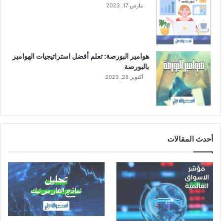
مارس 17, 2023
ل
ر
ا
ب
ع
هوامير البورصة: تعلم أفضل استراتيجيات الهوامير
4
بالبورصة
7
أكتوبر 28, 2023
.
7
م
ل
ي
و
أحدث المقالات
ن
ر
ي
ا
ل