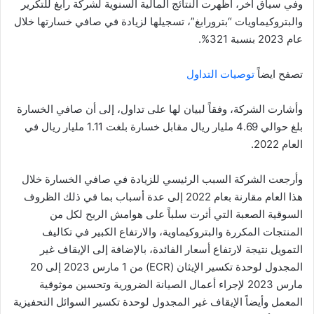
وفي سياق آخر، أظهرت النتائج المالية السنوية لشركة رابغ للتكرير
والبتروكيماويات “بترورابغ”، تسجيلها لزيادة في صافي خسارتها خلال
عام 2023 بنسبة 321%.
تصفح ايضاً
توصيات التداول
وأشارت الشركة، وفقاً لبيان لها على تداول، إلى أن صافي الخسارة
بلغ حوالي 4.69 مليار ريال مقابل خسارة بلغت 1.11 مليار ريال في
العام 2022.
وأرجعت الشركة السبب الرئيسي للزيادة في صافي الخسارة خلال
هذا العام مقارنة بعام 2022 إلى عدة أسباب بما في ذلك الظروف
السوقية الصعبة التي أثرت سلباً على هوامش الربح لكل من
المنتجات المكررة والبتروكيماوية، والارتفاع الكبير في تكاليف
التمويل نتيجة لارتفاع أسعار الفائدة، بالإضافة إلى الإيقاف غير
المجدول لوحدة تكسير الإيثان (ECR) من 1 مارس 2023 إلى 20
مارس 2023 لإجراء أعمال الصيانة الضرورية وتحسين موثوقية
المعمل وأيضاً الإيقاف غير المجدول لوحدة تكسير السوائل التحفيزية