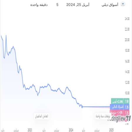
أسواق ديلي
أ
أبريل 25, 2024
5
دقيقة واحدة
ر
س
ل
ب
ر
ي
د
ا
إ
ل
ك
ت
ر
و
ن
ي
ا