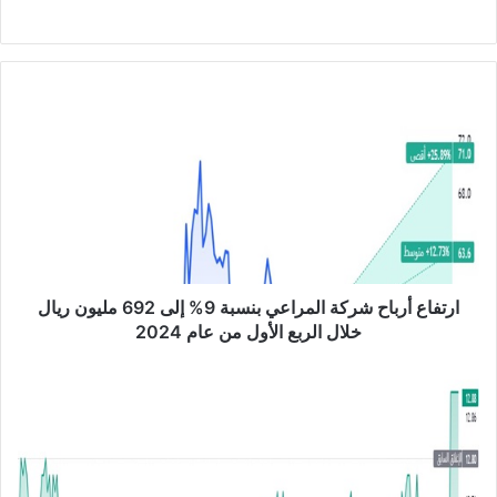
موق
ع
الوي
ب
ا
ر
ت
ف
ا
ع
أ
ر
ب
ا
ارتفاع أرباح شركة المراعي بنسبة 9% إلى 692 مليون ريال
ح
خلال الربع الأول من عام 2024
ش
ر
ش
ك
ر
ة
ك
ا
ة
ل
س
م
ن