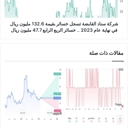
ر
ا
ا
د
ع
ا
ي
ل
شركة سناد القابضة تسجل خسائر بقيمة 132.6 مليون ريال
ب
ق
في نهاية عام 2023 .. خسائر الربع الرابع 47.7 مليون ريال
ن
ا
س
ب
ب
ض
مقالات ذات صلة
ة
ة
9
ت
%
س
إ
ج
ل
ل
ى
خ
6
س
9
ا
2
ئ
م
ر
ل
ب
ي
ق
و
ي