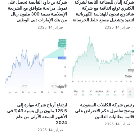
شركة إليان للصناعة التابعة لشركة
شركة بن داود القابضة تحصل على
ن
م
الكثيري توقع اتفاقية مع شركة
تمويل مرابحة متوافق مع الشريعة
ر
ة
شاندونغ تيجون للهندسة الكهربائية
الإسلامية بقيمة 300 مليون ريال
ي
1
لتنفيذ وتشغيل مصنع خلط الخرسانة
من بنك الإمارات دبي الوطني
ا
3
فبراير 14, 2025
فبراير 14, 2025
ل
2
خ
.
ل
6
ا
م
ل
ل
ا
ي
ل
و
ر
ن
ب
ر
ع
ي
ا
ا
ل
ل
رئيس شركة الكابلات السعودية
ارتفاع أرباح شركة مهارة إلى
أ
ف
يوضح تفاصيل حكم الاعتراض على
125.5 مليون ريال بنسبة 43% في
و
ي
قائمة مطالبات الدائنين
الأشهر التسعة الأولى من عام
ل
ن
2024
فبراير 14, 2025
م
ه
فبراير 14, 2025
ن
ا