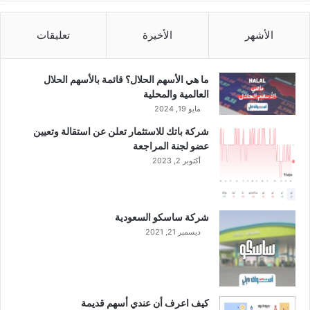
ع
ي
ا
ة
م
ع
الأشهر
الأخيرة
تعليقات
2
ا
0
م
2
2
ما هي الأسهم الحلال؟ قائمة بالأسهم الحلال
4
0
العالمية والمحلية
2
مايو 19, 2024
3
شركة باتك للاستثمار تعلن عن استقالة وتعيين
.
عضو لجنة المراجعة
.
أكتوبر 2, 2023
خ
س
ا
ئ
شركة ساسكو السعودية
ر
ديسمبر 21, 2021
ا
ل
ر
ب
ع
كيف اعرف أن عندي أسهم قديمة
ا