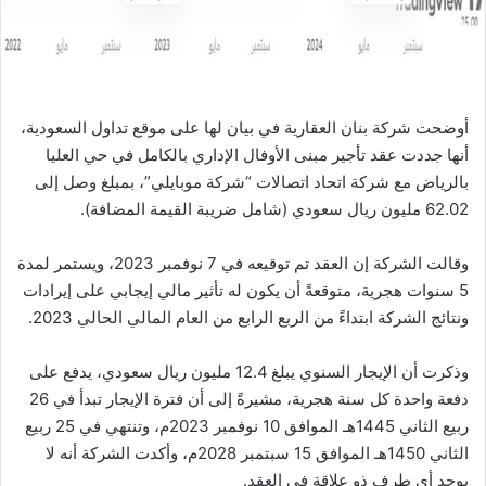
ا
أوضحت شركة بنان العقارية في بيان لها على موقع تداول السعودية،
أنها جددت عقد تأجير مبنى الأوفال الإداري بالكامل في حي العليا
بالرياض مع شركة اتحاد اتصالات “شركة موبايلي”، بمبلغ وصل إلى
62.02 مليون ريال سعودي (شامل ضريبة القيمة المضافة).
وقالت الشركة إن العقد تم توقيعه في 7 نوفمبر 2023، ويستمر لمدة
5 سنوات هجرية، متوقعةً أن يكون له تأثير مالي إيجابي على إيرادات
ونتائج الشركة ابتداءً من الربع الرابع من العام المالي الحالي 2023.
وذكرت أن الإيجار السنوي يبلغ 12.4 مليون ريال سعودي، يدفع على
دفعة واحدة كل سنة هجرية، مشيرةً إلى أن فترة الإيجار تبدأ في 26
ربيع الثاني 1445هـ الموافق 10 نوفمبر 2023م، وتنتهي في 25 ربيع
الثاني 1450هـ الموافق 15 سبتمبر 2028م، وأكدت الشركة أنه لا
يوجد أي طرف ذو علاقة في العقد.