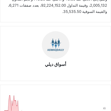
2,005,132، وقيمة التداول 92,224,152.00، بعدد صفقات 6,271،
والقيمة السوقية 35,535.50.
أسواق ديلي
موق
ع
الوي
ب
خ
س
ا
ئ