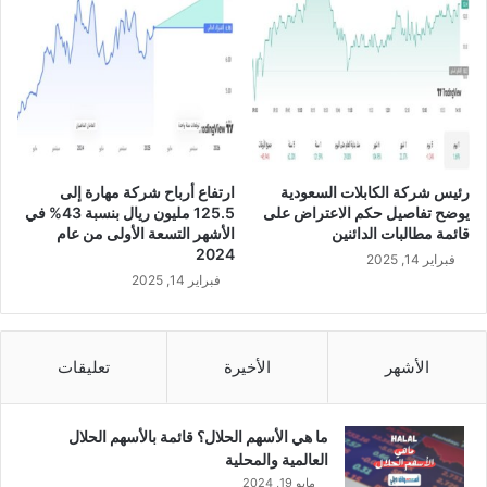
ع
%
ة
إ
ا
ل
ل
ى
أ
6
و
.
ل
1
ى
م
رئيس شركة الكابلات السعودية
ارتفاع أرباح شركة مهارة إلى
م
ل
يوضح تفاصيل حكم الاعتراض على
125.5 مليون ريال بنسبة 43% في
ن
ي
قائمة مطالبات الدائنين
الأشهر التسعة الأولى من عام
ا
و
2024
فبراير 14, 2025
ل
ن
فبراير 14, 2025
ع
ر
ا
ي
م
ا
ا
ل
الأشهر
الأخيرة
تعليقات
ل
ف
ج
ي
ا
ا
ما هي الأسهم الحلال؟ قائمة بالأسهم الحلال
ر
ل
العالمية والمحلية
ي
أ
مايو 19, 2024