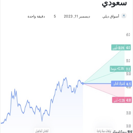
سعودي
أسواق ديلي
أ
ديسمبر 11, 2023
5
دقيقة واحدة
ر
س
ل
ب
ر
ي
د
ا
إ
ل
ك
ت
ر
و
ن
ي