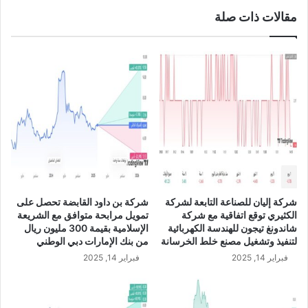
4
و
مقالات ذات صلة
م
ع
ل
ة
ي
أ
و
ن
ن
ع
ر
ا
ي
م
ا
ا
ل
ل
ف
ق
ي
ا
ا
ب
ل
ض
شركة إليان للصناعة التابعة لشركة
شركة بن داود القابضة تحصل على
أ
ة
الكثيري توقع اتفاقية مع شركة
تمويل مرابحة متوافق مع الشريعة
ش
ب
شاندونغ تيجون للهندسة الكهربائية
الإسلامية بقيمة 300 مليون ريال
ه
ن
لتنفيذ وتشغيل مصنع خلط الخرسانة
من بنك الإمارات دبي الوطني
ر
س
فبراير 14, 2025
فبراير 14, 2025
ا
ب
ل
ة
ت
4
س
4