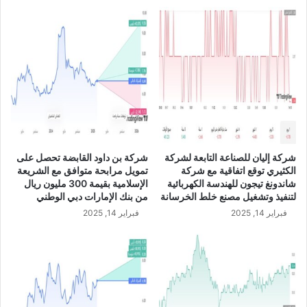
ح
ث
ب
ي
ا
ر
ب
ي
ا
ي
ل
و
ت
ا
ر
ف
ش
ق
ي
ع
ح
ل
شركة إليان للصناعة التابعة لشركة
شركة بن داود القابضة تحصل على
ل
ى
الكثيري توقع اتفاقية مع شركة
تمويل مرابحة متوافق مع الشريعة
ع
ت
شاندونغ تيجون للهندسة الكهربائية
الإسلامية بقيمة 300 مليون ريال
ض
أ
لتنفيذ وتشغيل مصنع خلط الخرسانة
من بنك الإمارات دبي الوطني
و
س
فبراير 14, 2025
فبراير 14, 2025
ي
ي
ة
س
م
ش
ج
ر
ل
ك
س
ة
ا
ت