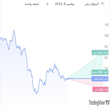
أسواق ديلي
أ
نوفمبر 8, 2023
3
دقيقة واحدة
ر
س
ل
ب
ر
ي
د
ا
إ
ل
ك
ت
ر
و
ن
ي
ا