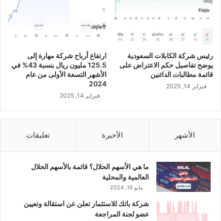
ل
ا
إ
ب
د
ع
ا
ة
ر
ب
رئيس شركة الكابلات السعودية
ارتفاع أرباح شركة مهارة إلى
ة
ر
يوضح تفاصيل حكم الاعتراض على
125.5 مليون ريال بنسبة 43% في
ل
أ
قائمة مطالبات الدائنين
الأشهر التسعة الأولى من عام
ل
س
2024
فبراير 14, 2025
د
م
فبراير 14, 2025
و
ا
ر
ل
ة
1
ا
0
الأشهر
الأخيرة
تعليقات
ل
م
ق
ل
ا
ا
ما هي الأسهم الحلال؟ قائمة بالأسهم الحلال
د
ي
العالمية والمحلية
م
ي
مايو 19, 2024
ة
ن
شركة باتك للاستثمار تعلن عن استقالة وتعيين
ر
عضو لجنة المراجعة
ي