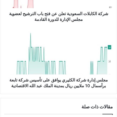
ا
ب
ل
شركة الكابلات السعودية تعلن عن فتح باب الترشيح لعضوية
ا
مجلس الإدارة للدورة القادمة
ت
ا
م
ل
ج
س
ل
ع
س
و
إ
د
د
ي
ا
ة
ر
ت
ة
ع
ش
مجلس إدارة شركة الكثيري يوافق على تأسيس شركة تابعة
ل
ر
برأسمال 10 ملايين ريال بمدينة الملك عبد الله الاقتصادية
ن
ك
ع
ة
ن
ا
مقالات ذات صلة
ف
ل
ت
ك