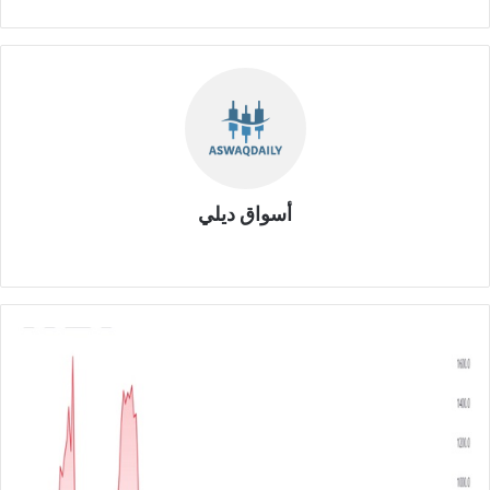
أسواق ديلي
موق
ع
الوي
ب
ش
ر
ك
ة
ا
ل
ك