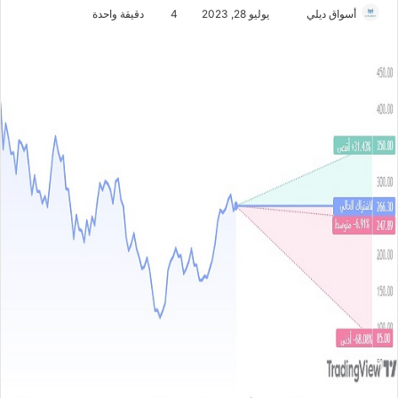
أسواق ديلي
أ
يوليو 28, 2023
4
دقيقة واحدة
ر
س
ل
ب
ر
ي
د
ا
إ
ل
ك
ت
ر
و
ن
ي
ا