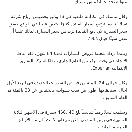
تنبؤاته بحدوث انكماش وشيك.
وقال ماسك في مكالمة هاتفية في 19 يوليو بخصوص أرباح شركة
تسلا “عندما ترتفع أسعار الفائدة كثيرًا، يتعين علينا في الواقع خفض
سعر السيارة لأن دفع الفائدة يزيد من سعر السيارة. لذلك علينا أن
نفعل شيئًا حيال ذلك”.
وبينما تزداد شعبية قروض السيارات لمدة 84 شهرًا، فقد تباطأ
الاتجاه في وقت مبكر من العام الجاري، وفقًا لشركة التقارير
الائتمانية Experian.
وكان حوالي 34 بالمئة من قروض السيارات الجديدة في الربع الأول
آجال استحقاقها أطول من ست سنوات، بانخفاض عن 38 بالمئة في
العام السابق.
وسلمت تسلا رقماً قياسياً بلغ 466.140 سيارة في الأشهر الثلاثة
المنتهية في يونيو الماضي، لكن مبيعاتها كانت أقل من الأرباع
الخمسة الماضية.