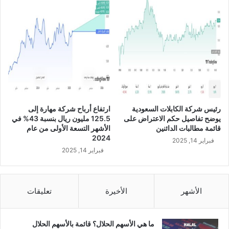
س
ي
ب
ق
و
س
ع
م
ا
ل
ب
ق
ا
ل
رئيس شركة الكابلات السعودية
ارتفاع أرباح شركة مهارة إلى
ة
يوضح تفاصيل حكم الاعتراض على
125.5 مليون ريال بنسبة 43% في
ا
قائمة مطالبات الدائنين
الأشهر التسعة الأولى من عام
ل
2024
فبراير 14, 2025
ت
فبراير 14, 2025
ا
ب
ع
ل
الأشهر
الأخيرة
تعليقات
ه
ا
ل
ما هي الأسهم الحلال؟ قائمة بالأسهم الحلال