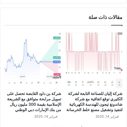
ل
و
ي
م
مقالات ذات صلة
س
ب
ج
ت
ل
س
أ
ر
ع
ي
ل
ح
ى
م
م
ئ
س
ا
ت
ت
و
ا
ى
ل
ل
م
شركة إليان للصناعة التابعة لشركة
شركة بن داود القابضة تحصل على
ه
و
الكثيري توقع اتفاقية مع شركة
تمويل مرابحة متوافق مع الشريعة
ف
ظ
شاندونغ تيجون للهندسة الكهربائية
الإسلامية بقيمة 300 مليون ريال
ي
ف
لتنفيذ وتشغيل مصنع خلط الخرسانة
من بنك الإمارات دبي الوطني
5
ي
فبراير 14, 2025
فبراير 14, 2025
2
ن
أ
ف