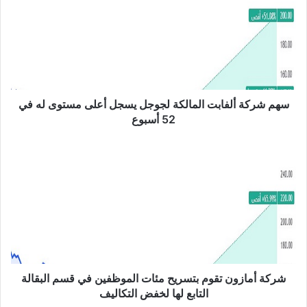
م
ش
ر
ك
ة
أ
ل
ف
سهم شركة ألفابت المالكة لجوجل يسجل أعلى مستوى له في
ا
52 أسبوع
ب
ت
ش
ا
ر
ل
ك
م
ة
ا
أ
ل
م
ك
ا
ة
ز
ل
و
ج
ن
شركة أمازون تقوم بتسريح مئات الموظفين في قسم البقالة
و
ت
التابع لها لخفض التكاليف
ج
ق