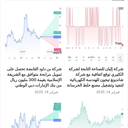
ج
س
ر
ت
ي
ر
ر
ا
:
ل
ت
ي
ع
A
ت
U
ز
D
م
/
ا
U
شركة إليان للصناعة التابعة لشركة
شركة بن داود القابضة تحصل على
ل
S
الكثيري توقع اتفاقية مع شركة
تمويل مرابحة متوافق مع الشريعة
ش
D
شاندونغ تيجون للهندسة الكهربائية
الإسلامية بقيمة 300 مليون ريال
ر
لتنفيذ وتشغيل مصنع خلط الخرسانة
من بنك الإمارات دبي الوطني
ك
فبراير 14, 2025
فبراير 14, 2025
ة
ل
ا
ف
ت
ت