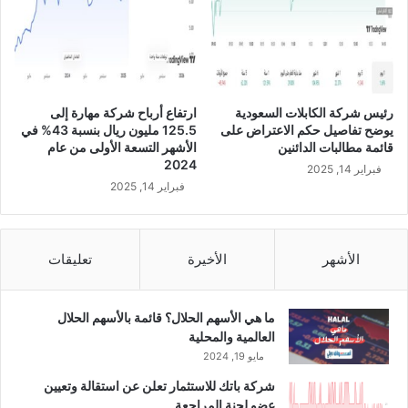
ا
ح
7
م
ع
ا
رئيس شركة الكابلات السعودية
ارتفاع أرباح شركة مهارة إلى
ر
يوضح تفاصيل حكم الاعتراض على
125.5 مليون ريال بنسبة 43% في
ض
قائمة مطالبات الدائنين
الأشهر التسعة الأولى من عام
ج
2024
فبراير 14, 2025
د
فبراير 14, 2025
ي
د
ة
ب
الأشهر
الأخيرة
تعليقات
ا
ل
ع
ما هي الأسهم الحلال؟ قائمة بالأسهم الحلال
ا
العالمية والمحلية
م
مايو 19, 2024
ا
شركة باتك للاستثمار تعلن عن استقالة وتعيين
ل
عضو لجنة المراجعة
م