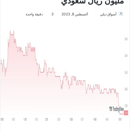
مليون ريال سعودي
أسواق ديلي
أ
أغسطس 8, 2023
3
دقيقة واحدة
ر
س
ل
ب
ر
ي
د
ا
إ
ل
ك
ت
ر
و
ن
ي