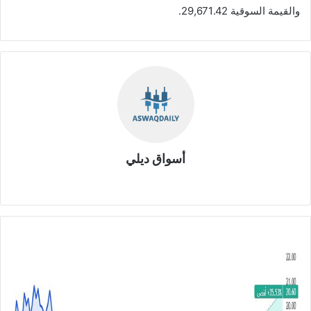
والقيمة السوقية 29,671.42.
أسواق ديلي
موق
ع
الوي
ب
م
ح
م
د
ا
ل