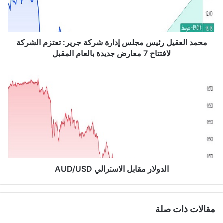
ع
ق
ي
ل
محمد العقيل رئيس مجلس إدارة شركة جرير: تعتزم الشركة
ر
لافتتاح 7 معارض جديدة بالعام المقبل
ئ
ي
ا
س
ل
م
د
ج
و
ل
ل
س
ا
إ
ر
د
م
ا
ق
ر
ا
الدولار مقابل الاسترالي AUD/USD
ة
ب
ش
ل
ر
ا
مقالات ذات صلة
ك
ل
ة
ا