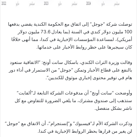
توصلت شركة “جوجل” إلى اتفاق مع الحكومة الكندية يقضي بدفعها
100 مليون دولار كندي في السنة (بما يعادل 73.6 مليون دولار
أمريكي)، لمساعدة المؤسسات الإخبارية في كندا، مما أنهى خلافًا
كان سيجبرها على حظر روابط الأخبار على خدماتها.
وقالت وزيرة التراث الكندي، باسكال سانت أونج: “الاتفاقية ستعود
بالنفع على قطاع الأخبار وتمكن “جوجل” من الاستمرار في أداء دور
هام في توفير محتوى إخباري موثوق للكنديين”.
وأوضحت “سانت أونج” أن مدفوعات الشركة التابعة لـ”ألفابت”
ستذهب إلى صندوق مشترك، ما يلغي الضرورة للتفاوض مع كل
ناشر بشكل منفصل.
وذكرت الشركة الأم لـ”فيسبوك” و”إنستجرام”، أن الاتفاق مع “جوجل”
لن يغير من قرارها بحظر الروابط الإخبارية في كندا.