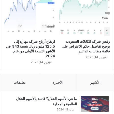
ب
ن
ي
خ
ع
ل
س
ا
م
ل
ا
ش
ع
ه
ة
ر
رئيس شركة الكابلات السعودية
ارتفاع أرباح شركة مهارة إلى
ر
ن
يوضح تفاصيل حكم الاعتراض على
125.5 مليون ريال بنسبة 43% في
أ
و
قائمة مطالبات الدائنين
الأشهر التسعة الأولى من عام
س
ف
2024
فبراير 14, 2025
ا
م
فبراير 14, 2025
ل
ب
و
ر
ا
ع
ق
ل
الأشهر
الأخيرة
تعليقات
ع
ى
ا
أ
ل
س
ما هي الأسهم الحلال؟ قائمة بالأسهم الحلال
ا
ا
العالمية والمحلية
ف
س
مايو 19, 2024
ت
س