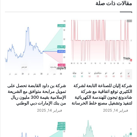
مقالات ذات صلة
ا
ة
ت
ت
ف
س
ا
ل
ق
ا
م
ب
ع
ن
ت
س
ن
ب
س
ة
ن
1
ت
7
ه
.
شركة إليان للصناعة التابعة لشركة
شركة بن داود القابضة تحصل على
و
8
الكثيري توقع اتفاقية مع شركة
تمويل مرابحة متوافق مع الشريعة
ل
%
شاندونغ تيجون للهندسة الكهربائية
الإسلامية بقيمة 300 مليون ريال
د
ف
لتنفيذ وتشغيل مصنع خلط الخرسانة
من بنك الإمارات دبي الوطني
ي
ي
فبراير 14, 2025
فبراير 14, 2025
ن
ا
ج
ل
ز
ص
ل
ي