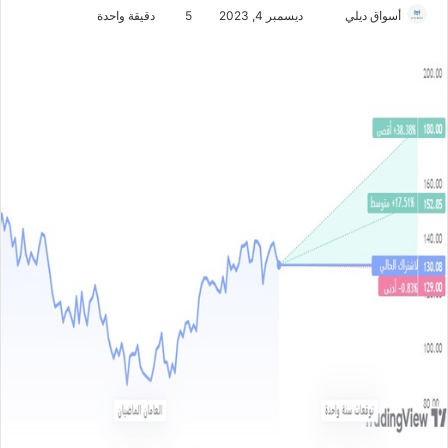
أسواق ديلي
أ
ديسمبر 4, 2023
5
دقيقة واحدة
ر
س
ل
ب
ر
ي
د
ا
إ
ل
ك
ت
ر
و
ن
ي
ا