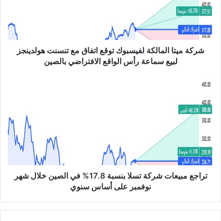
ي
ت
ا
ا
ل
شركة ميتا المالكة لفيسبوك توقع اتفاق مع تنسنت هولدينجز
م
لبيع سماعة رأس الواقع الافتراضي بالصين
ا
ل
ت
ك
ر
ة
ا
ل
ج
ف
ع
ي
م
س
ب
ب
ي
و
ع
ك
ا
تراجع مبيعات شركة تسلا بنسبة 17.8% في الصين خلال شهر
ت
ت
نوفمبر على أساس سنوي
و
ش
ق
ر
ع
ك