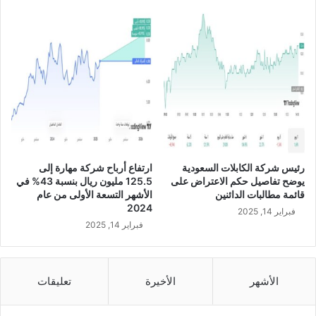
ن
ى
ر
ا
ي
ل
ا
م
ل
س
س
ا
ع
ه
و
م
د
ي
ي
ن
ف
ع
رئيس شركة الكابلات السعودية
ارتفاع أرباح شركة مهارة إلى
ي
ن
يوضح تفاصيل حكم الاعتراض على
125.5 مليون ريال بنسبة 43% في
ا
ا
قائمة مطالبات الدائنين
الأشهر التسعة الأولى من عام
ل
ل
2024
فبراير 14, 2025
ن
ن
فبراير 14, 2025
ص
ص
ف
ف
ا
ا
ل
ل
الأشهر
الأخيرة
تعليقات
أ
أ
و
و