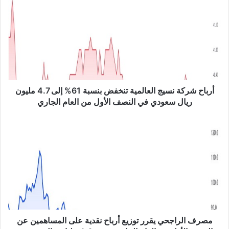
ر
ب
ا
ح
ش
ر
ك
ة
ن
أرباح شركة نسيج العالمية تنخفض بنسبة 61% إلى 4.7 مليون
س
ريال سعودي في النصف الأول من العام الجاري
ي
ج
م
ا
ص
ل
ر
ع
ف
ا
ا
ل
ل
م
ر
ي
ا
ة
ج
ت
ح
مصرف الراجحي يقرر توزيع أرباح نقدية على المساهمين عن