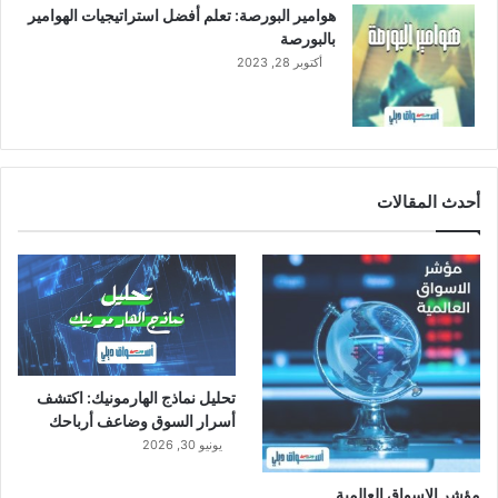
6
هوامير البورصة: تعلم أفضل استراتيجيات الهوامير
م
بالبورصة
ل
أكتوبر 28, 2023
ي
ا
ر
ر
ي
ا
أحدث المقالات
ل
س
ع
و
د
ي
تحليل نماذج الهارمونيك: اكتشف
أسرار السوق وضاعف أرباحك
يونيو 30, 2026
مؤشر الاسواق العالمية