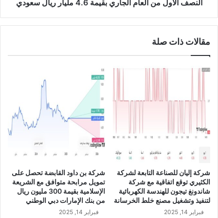
ن
ي
النصف الأول من العام الجاري بقيمة 4.6 مليار ريال سعودي
خ
ي
ف
ق
ض
ر
مقالات ذات صلة
ب
ر
ن
ت
س
و
ب
ز
ة
ي
6
ع
1
أ
%
ر
إ
ب
ل
ا
ى
ح
4
ن
.
ق
شركة إليان للصناعة التابعة لشركة
شركة بن داود القابضة تحصل على
7
د
الكثيري توقع اتفاقية مع شركة
تمويل مرابحة متوافق مع الشريعة
م
ي
شاندونغ تيجون للهندسة الكهربائية
الإسلامية بقيمة 300 مليون ريال
ل
ة
لتنفيذ وتشغيل مصنع خلط الخرسانة
من بنك الإمارات دبي الوطني
ي
ع
فبراير 14, 2025
فبراير 14, 2025
و
ل