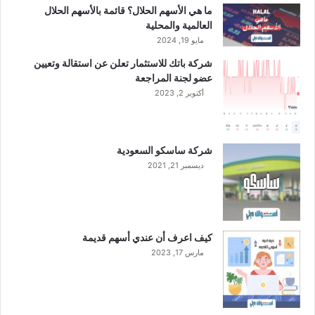
ل
ل
ما هي الأسهم الحلال؟ قائمة بالأسهم الحلال
م
م
العالمية والمحلية
ن
ن
مايو 19, 2024
ا
ا
شركة باتك للاستثمار تعلن عن استقالة وتعيين
ل
ل
عضو لجنة المراجعة
ع
ع
ا
أكتوبر 2, 2023
ا
م
م
ا
ا
ل
ل
شركة ساسكو السعودية
ج
ج
ديسمبر 21, 2021
ا
ا
ر
ر
ي
ي
ب
ق
كيف اعرف أن عندي أسهم قديمة
ي
مارس 17, 2023
م
ة
4
.