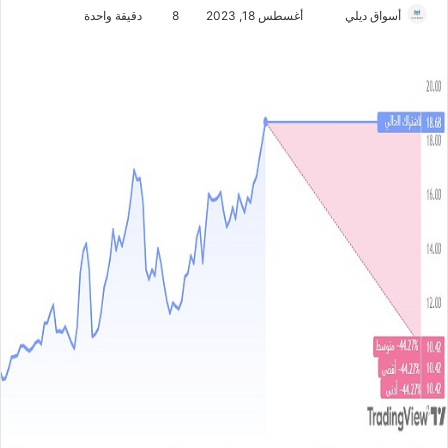
أسواق ديلي
أ
أغسطس 18, 2023
8
دقيقة واحدة
ر
س
ل
ب
ر
ي
د
ا
إ
ل
ك
ت
ر
و
ن
ي
ا