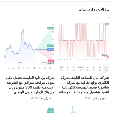
ا
ا
مقالات ذات صلة
ف
ل
ق
ر
و
ي
ن
ا
ع
ل
ل
ا
ى
ل
م
س
ق
ع
ت
و
ر
د
ح
ي
إ
U
شركة إليان للصناعة التابعة لشركة
شركة بن داود القابضة تحصل على
ع
S
الكثيري توقع اتفاقية مع شركة
تمويل مرابحة متوافق مع الشريعة
ا
D
شاندونغ تيجون للهندسة الكهربائية
الإسلامية بقيمة 300 مليون ريال
د
/
لتنفيذ وتشغيل مصنع خلط الخرسانة
من بنك الإمارات دبي الوطني
ة
S
فبراير 14, 2025
فبراير 14, 2025
ا
A
ل
R
ت