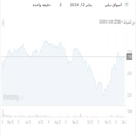
أسواق ديلي
أ
يناير 12, 2024
2
دقيقة واحدة
ر
س
ل
ب
ر
ي
د
ا
إ
ل
ك
ت
ر
و
ن
ي
ا