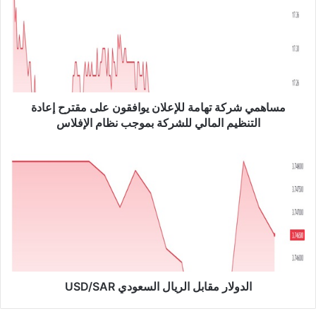
ا
ه
م
ي
ش
ر
ك
ة
مساهمي شركة تهامة للإعلان يوافقون على مقترح إعادة
ت
التنظيم المالي للشركة بموجب نظام الإفلاس
ه
ا
ا
م
ل
ة
د
ل
و
ل
ل
إ
ا
ع
ر
ل
م
ا
ق
ن
ا
الدولار مقابل الريال السعودي USD/SAR
ي
ب
و
ل