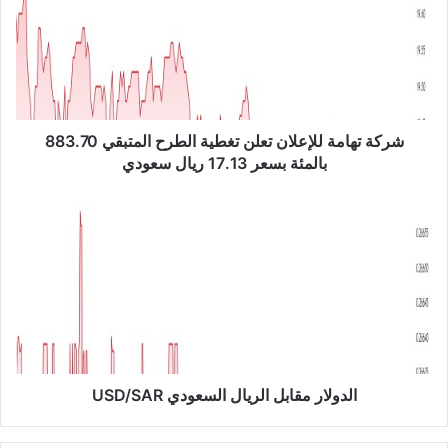
ة
ت
ه
ا
م
ة
ل
شركة تهامة للإعلان تعلن تغطية الطرح المتبقي 883.70
ل
بالمئة بسعر 17.13 ريال سعودي
إ
ع
ا
ل
ل
ا
د
ن
و
ت
ل
ع
ا
ل
ر
ن
م
ت
ق
غ
ا
الدولار مقابل الريال السعودي USD/SAR
ط
ب
ي
ل