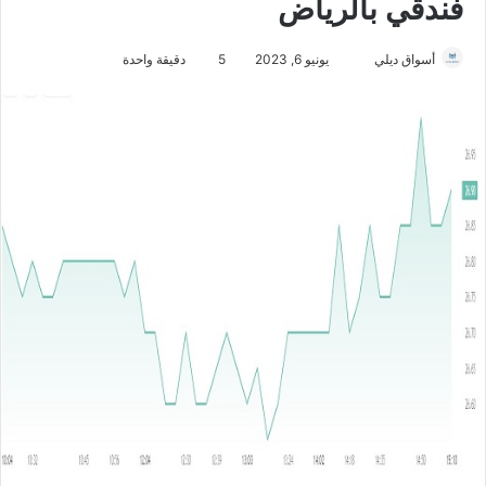
فندقي بالرياض
أسواق ديلي
أ
يونيو 6, 2023
5
دقيقة واحدة
ر
س
ل
ب
ر
ي
د
ا
إ
ل
ك
ت
ر
و
ن
ي