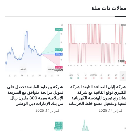
ة
ا
مقالات ذات صلة
ا
ل
ل
ر
ط
ي
ر
ا
ح
ل
ا
ا
ل
ل
م
س
ت
ع
ب
و
ق
د
ي
ي
8
U
شركة إليان للصناعة التابعة لشركة
شركة بن داود القابضة تحصل على
8
S
الكثيري توقع اتفاقية مع شركة
تمويل مرابحة متوافق مع الشريعة
3
D
شاندونغ تيجون للهندسة الكهربائية
الإسلامية بقيمة 300 مليون ريال
.
/
لتنفيذ وتشغيل مصنع خلط الخرسانة
من بنك الإمارات دبي الوطني
7
S
فبراير 14, 2025
فبراير 14, 2025
0
A
ب
R
ا
ل