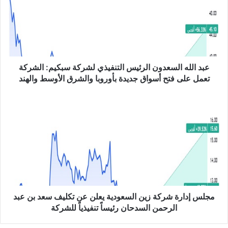
ا
ل
ل
ه
ا
ل
س
عبد الله السعدون الرئيس التنفيذي لشركة سبكيم: الشركة
ع
تعمل على فتح أسواق جديدة بأوروبا والشرق الأوسط والهند
د
و
م
ن
ج
ا
ل
ل
س
ر
إ
ئ
د
ي
ا
س
ر
ا
ة
ل
ش
مجلس إدارة شركة زين السعودية يعلن عن تكليف سعد بن عبد
ت
ر
الرحمن السدحان رئيساً تنفيذياً للشركة
ن
ك
ف
ة