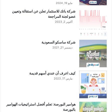
و
ن
مايو 19, 2024
ر
ر
شركة باتك للاستثمار تعلن عن استقالة وتعيين
و
ئ
عضو لجنة المراجعة
ب
ي
ا
أكتوبر 2, 2023
س
و
اً
ا
ت
ل
ن
شركة ساسكو السعودية
ش
ف
ديسمبر 21, 2021
ر
ي
ق
ذ
ا
ي
ل
اً
أ
ل
كيف اعرف أن عندي أسهم قديمة
و
ل
مارس 17, 2023
س
ش
ط
ر
و
ك
ا
ة
ل
هوامير البورصة: تعلم أفضل استراتيجيات الهوامير
ه
بالبورصة
ن