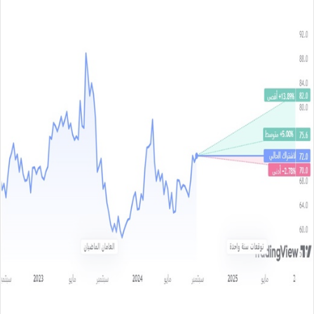
س
ل
ب
ر
ي
د
ا
إ
ل
ك
ت
ر
و
ن
ي
ا