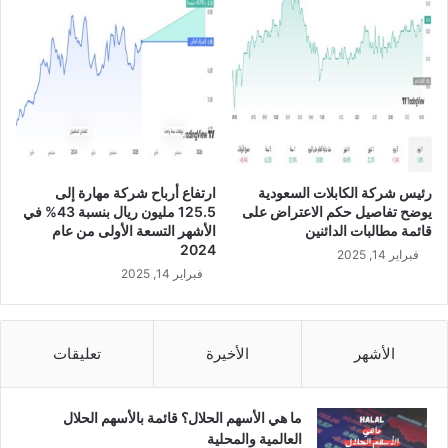
ع
ف
م
س
ل
ع
ع
د
ل
ب
ى
ن
ف
ع
ت
ب
ح
د
رئيس شركة الكابلات السعودية
ارتفاع أرباح شركة مهارة إلى
أ
ا
يوضح تفاصيل حكم الاعتراض على
125.5 مليون ريال بنسبة 43% في
س
ل
قائمة مطالبات الدائنين
الأشهر التسعة الأولى من عام
و
ر
2024
فبراير 14, 2025
ا
ح
فبراير 14, 2025
ق
م
ج
ن
د
ا
ي
ل
الأشهر
الأخيرة
تعليقات
د
س
ة
د
ب
ح
ما هي الأسهم الحلال؟ قائمة بالأسهم الحلال
أ
ا
العالمية والمحلية