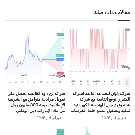
ي
ز
مقالات ذات صلة
ذ
ي
ي
ن
ل
ا
ش
ل
ر
س
ك
ع
ة
و
س
د
ب
ي
ك
ة
ي
ي
م
ع
:
ل
شركة إليان للصناعة التابعة لشركة
شركة بن داود القابضة تحصل على
ا
ن
الكثيري توقع اتفاقية مع شركة
تمويل مرابحة متوافق مع الشريعة
ل
ع
شاندونغ تيجون للهندسة الكهربائية
الإسلامية بقيمة 300 مليون ريال
ش
ن
لتنفيذ وتشغيل مصنع خلط الخرسانة
من بنك الإمارات دبي الوطني
ر
ت
فبراير 14, 2025
فبراير 14, 2025
ك
ك
ة
ل
ت
ي