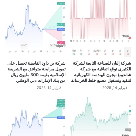
ت
ن
خ
ف
ض
ب
ن
س
ب
ة
شركة إليان للصناعة التابعة لشركة
شركة بن داود القابضة تحصل على
3
الكثيري توقع اتفاقية مع شركة
تمويل مرابحة متوافق مع الشريعة
8
شاندونغ تيجون للهندسة الكهربائية
الإسلامية بقيمة 300 مليون ريال
.
لتنفيذ وتشغيل مصنع خلط الخرسانة
من بنك الإمارات دبي الوطني
2
فبراير 14, 2025
فبراير 14, 2025
6
%
خ
ل
ا
ل
ا
ل