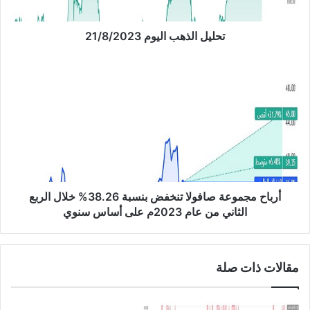
ذ
ه
ب
تحليل الذهب اليوم 21/8/2023
ا
ل
أ
ي
ر
و
ب
م
ا
2
ح
1
م
/
ج
8
م
/
و
2
ع
أرباح مجموعة صافولا تنخفض بنسبة 38.26% خلال الربع
0
ة
الثاني من عام 2023م على أساس سنوي
2
ص
3
ا
ف
مقالات ذات صلة
و
ل
ا