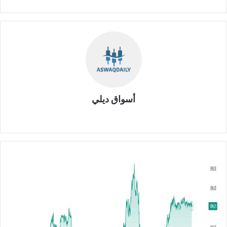
أسواق ديلي
موق
ع
الوي
ب
ت
ح
ل
ي
ل
ا
ل