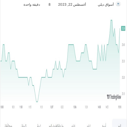
أسواق ديلي
أ
أغسطس 22, 2023
8
دقيقة واحدة
ر
س
ل
ب
ر
ي
د
ا
إ
ل
ك
ت
ر
و
ن
ي
ا