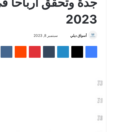
جدة وتحقق أرباحا في
2023
أسواق ديلي
أ
سبتمبر 8, 2023
ر
فيسبوك
‫X
لينكدإن
‏Tumblr
بينتيريست
‏Reddit
‏te
س
ل
ب
ر
ي
د
ا
إ
ل
ك
ت
ر