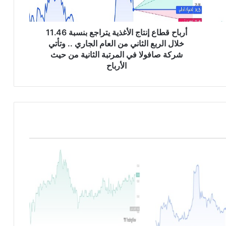
ا
ع
إ
أرباح قطاع إنتاج الأغذية يتراجع بنسبة 11.46
ن
خلال الربع الثاني من العام الجاري .. وتأتي
ت
شركة صافولا في المرتبة الثانية من حيث
ا
الأرباح
ج
ا
ل
أ
غ
ذ
ي
ة
ي
ت
ر
ا
ج
ع
ب