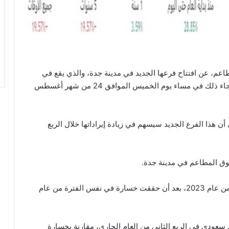
عم، عن افتتاح فرعها الجديد في مدينة جدة، والذي يقع في
حي الرياض على شارع أحمد مكي بن عثمان العطار. وجاء ذلك في مساء يوم الخميس الموافق 24 من شهر أغسطس
 هذا الفرع الجديد سيسهم في زيادة إيراداتها خلال الربع
ق المطاعم في مدينة جدة.
وكانت شركة ريدان قد حققت ربحية خلال الربع الثاني من عام 2023، بعد أن حققت خسارة في نفس الفترة من عام
عد الزكاة والضريبة 4.25 مليون ريال سعودي في الربع الثاني من العام الجاري، مقارنة بخسارة