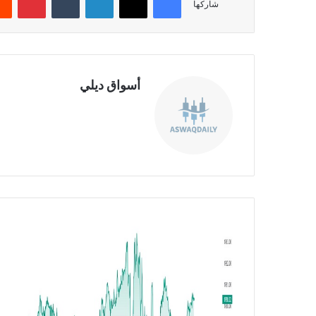
شاركها
أسواق ديلي
موق
ع
الوي
ب
ت
ح
ل
ي
ل
ا
ل