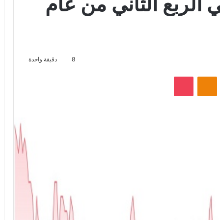
 الربع الثاني من عام
8
دقيقة واحدة
VKontak
Odnoklassniki
‫Pocket