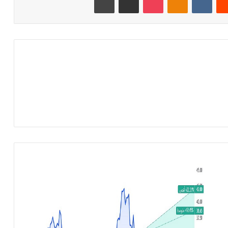
أ
ر
ب
ا
ح
ق
ط