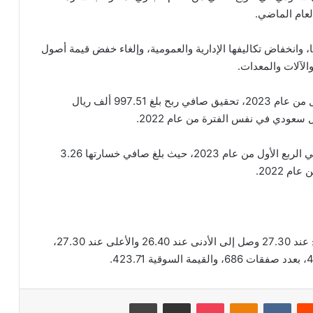
 وانخفاض تكاليفها الإدارية والعمومية، وإلغاء خفض قيمة أصول
الآلات والمعدات.
وأظهرت نتائج أعمال شركة ريدان الغذائية للنصف الأول من عام 2023، تحقيق صافي ربح بلغ 997.51 ألف ريال
كما تمكنت الشركة من تقليل خسائرها بنسبة 30.9% في الربع الأول من عام 2023، حيث بلغ صافي خسارتها 3.26
بلغ اخر سعر للسهم 26.80 ريال سعودي، وكان الافتتاح عند 27.30 وصل إلى الأدنى عند 26.40 والأعلى عند 27.30،
‏Reddit
‏VKontakte
Odnoklassniki
‫Pocket
مشاركة عبر البريد
طباعة