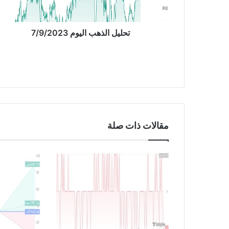
ذ
ه
ب
تحليل الذهب اليوم 7/9/2023
ا
ل
ي
و
م
7
/
9
مقالات ذات صلة
/
2
0
2
3