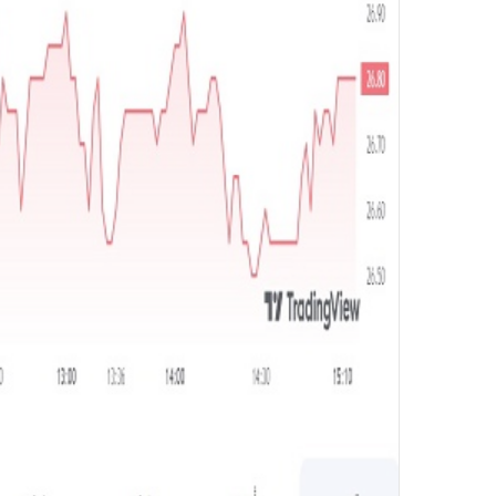
و
ن
ي
ا