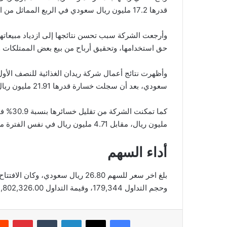
قدرها 17.2 مليون ريال سعودي في الربع المماثل من العام الماضي.
وأرجعت الشركة سبب تحسن نتائجها إلى ازدياد مبيعاتها،
حق استخدامها، وتحقيق أرباح من بيع بعض الممتلكات و
سعودي، بعد أن سجلت خسارة قدرها 21.91 مليون ريال سعودي في نفس الفترة من عام 2022.
مليون ريال، مقابل 4.71 مليون ريال في نفس الفترة من عام 2022.
أداء السهم
وحجم التداول 179,344، وقيمة التداول 4,802,326.00، بعدد صفقات 686، والقيمة السوقية 423.71.
فيسبوك
‫X
لينكدإن
‏Tumblr
بينتيريست