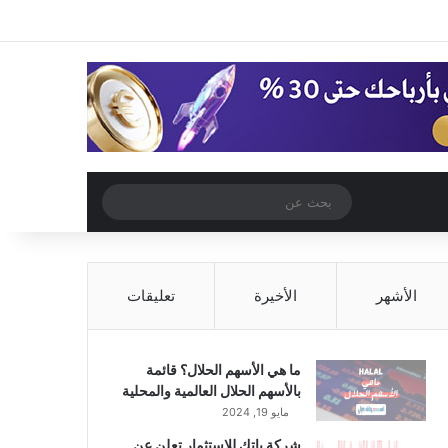
‫X
فيسبوك
‫YouTube
انستقرام
تسجيل الدخول
مقال عشوائي
إضافة عمود جا
مقال عشوائي
بحث
عن
الأشهر
الأخيرة
تعليقات
ما هي الأسهم الحلال؟ قائمة
بالأسهم الحلال العالمية والمحلية
مايو 19, 2024
شركة باتك للاستثمار تعلن عن