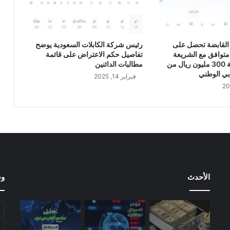
ن
س
ب
ة
القابضة تحصل على
رئيس شركة الكابلات السعودية يوضح
1
متوافق مع الشريعة
تفاصيل حكم الاعتراض على قائمة
1
الإسلامية بقيمة 300 مليون ريال من
مطالبات الدائنين
.
بي الوطني
فبراير 14, 2025
4
6
خ
ل
ا
ل
ا
ل
ر
الأحدث
وس
ب
ع
ا
ل
ث