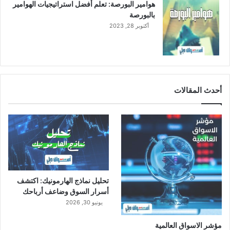
هوامير البورصة: تعلم أفضل استراتيجيات الهوامير
ر
بالبورصة
ي
أكتوبر 28, 2023
.
.
م
ج
م
و
أحدث المقالات
ع
ة
ص
ا
ف
و
ل
ا
تحليل نماذج الهارمونيك: اكتشف
أ
أسرار السوق وضاعف أرباحك
ح
ت
يونيو 30, 2026
ل
ت
مؤشر الاسواق العالمية