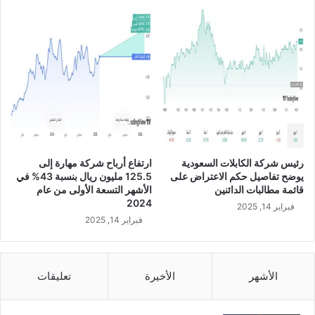
ي
ق
ة
ا
ل
س
ع
و
د
ي
ب
ن
س
رئيس شركة الكابلات السعودية
ارتفاع أرباح شركة مهارة إلى
ب
يوضح تفاصيل حكم الاعتراض على
125.5 مليون ريال بنسبة 43% في
ة
قائمة مطالبات الدائنين
الأشهر التسعة الأولى من عام
6
2024
فبراير 14, 2025
.
فبراير 14, 2025
5
3
%
خ
الأشهر
الأخيرة
تعليقات
ل
ا