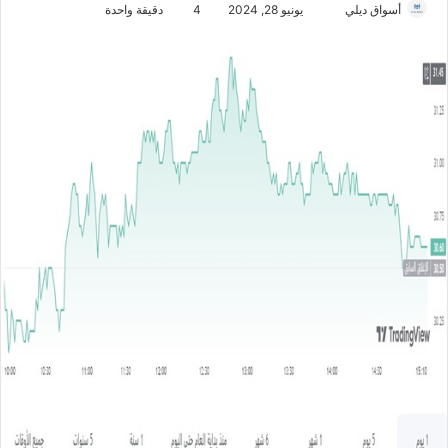
أسواق ديلي
أ
يونيو 28, 2024
4
دقيقة واحدة
ر
س
ل
ب
ر
ي
د
ا
إ
ل
ك
ت
ر
و
ن
ي
ا