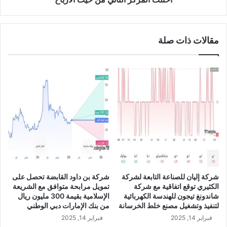
ر
ط
ة
ا
ا
ع
مقالات ذات صلة
ل
إ
إ
ن
ل
ت
ك
ا
ت
ج
ر
ا
و
ل
ن
أ
ي
غ
ة
ذ
ف
ي
ي
ة
ا
ف
شركة إليان للصناعة التابعة لشركة
شركة بن داود القابضة تحصل على
ل
ي
الكثيري توقع اتفاقية مع شركة
تمويل مرابحة متوافق مع الشريعة
س
ا
شاندونغ تيجون للهندسة الكهربائية
الإسلامية بقيمة 300 مليون ريال
ع
ل
لتنفيذ وتشغيل مصنع خلط الخرسانة
من بنك الإمارات دبي الوطني
و
س
فبراير 14, 2025
فبراير 14, 2025
د
و