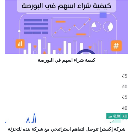
ب
ك
ي
ف
ي
ة
ش
ر
ا
ء
ا
كيفية شراء اسهم في البورصة
س
ه
ش
م
ر
ف
ك
ي
ة
ا
إ
ل
ك
ب
س
و
ت
ر
ر
ص
ا
شركة إكسترا تتوصل لتفاهم استراتيجي مع شركة بنده للتجزئة