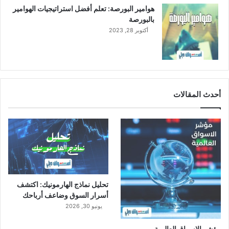
س
هوامير البورصة: تعلم أفضل استراتيجيات الهوامير
م
بالبورصة
ا
أكتوبر 28, 2023
ل
إ
ل
ك
ت
ر
أحدث المقالات
و
ن
ي
ا
ت
تحليل نماذج الهارمونيك: اكتشف
أسرار السوق وضاعف أرباحك
يونيو 30, 2026
مؤشر الاسواق العالمية