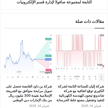
ة
ت
التابعة لمجموعة صافولا لإدارة قسم الإلكترونيات
ت
و
ص
مقالات ذات صلة
ل
ل
ت
ف
ا
ه
م
ا
س
ت
ر
ا
ت
شركة إليان للصناعة التابعة لشركة
شركة بن داود القابضة تحصل على
ي
الكثيري توقع اتفاقية مع شركة
تمويل مرابحة متوافق مع الشريعة
ج
شاندونغ تيجون للهندسة الكهربائية
الإسلامية بقيمة 300 مليون ريال
ي
لتنفيذ وتشغيل مصنع خلط الخرسانة
من بنك الإمارات دبي الوطني
م
فبراير 14, 2025
فبراير 14, 2025
ع