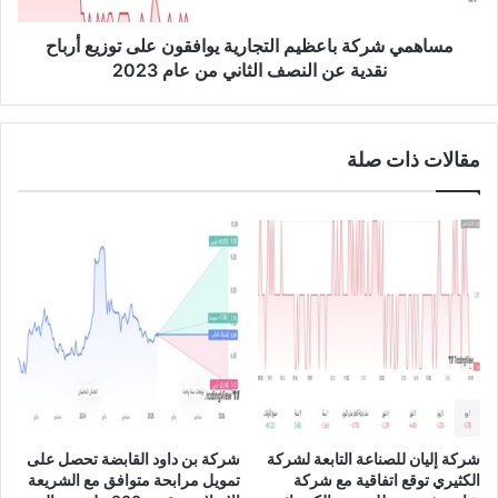
ت
ك
ت
ة
مساهمي شركة باعظيم التجارية يوافقون على توزيع أرباح
ع
ب
نقدية عن النصف الثاني من عام 2023
ل
ا
ن
ع
ع
ظ
مقالات ذات صلة
ن
ي
ت
م
ج
ا
د
ل
ي
ت
د
ج
ف
ا
ر
ر
ع
ي
ه
ة
ا
ي
ف
و
ي
ا
شركة إليان للصناعة التابعة لشركة
شركة بن داود القابضة تحصل على
ح
ف
الكثيري توقع اتفاقية مع شركة
تمويل مرابحة متوافق مع الشريعة
ي
ق