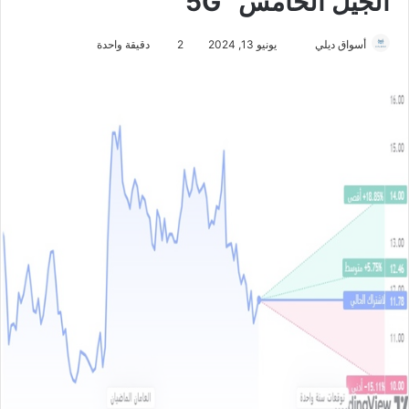
الجيل الخامس “5G”
أسواق ديلي
أ
يونيو 13, 2024
2
دقيقة واحدة
ر
س
ل
ب
ر
ي
د
ا
إ
ل
ك
ت
ر
و
ن
ي