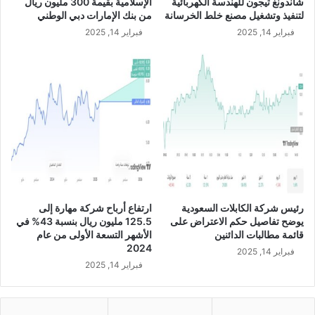
شاندونغ تيجون للهندسة الكهربائية
الإسلامية بقيمة 300 مليون ريال
ا
و
لتنفيذ وتشغيل مصنع خلط الخرسانة
من بنك الإمارات دبي الوطني
ل
ن
فبراير 14, 2025
فبراير 14, 2025
س
ع
و
ل
ي
ى
د
ت
ي
و
ب
ز
م
ي
د
ع
ي
أ
ن
ر
ة
ب
ا
ا
رئيس شركة الكابلات السعودية
ارتفاع أرباح شركة مهارة إلى
ل
ح
يوضح تفاصيل حكم الاعتراض على
125.5 مليون ريال بنسبة 43% في
ر
ن
قائمة مطالبات الدائنين
الأشهر التسعة الأولى من عام
ي
ق
2024
فبراير 14, 2025
ا
د
فبراير 14, 2025
ض
ي
ة
ع