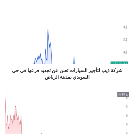
الوي
ب
ش
ر
ك
ة
ذ
ي
ب
ل
ت
أ
شركة ذيب لتأجير السيارات تعلن عن تجديد فرعها في حي
ج
السويدي بمدينة الرياض
ي
ر
م
ا
س
ل
ا
س
ه
ي
م
ا
ي
ر
ش
ا
ر