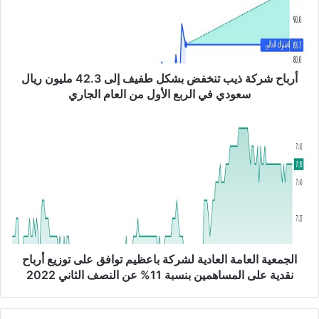
ح
ش
ر
ك
ة
ذ
أرباح شركة ذيب تنخفض بشكل طفيف إلى 42.3 مليون ريال
ي
سعودي في الربع الأول من العام الجاري
ب
ت
ا
ن
ل
خ
ج
ف
م
ض
ع
ب
ي
ش
ة
ك
ا
ل
ل
ط
ع
الجمعية العامة العادية لشركة باعظيم توافق على توزيع أرباح
ف
ا
نقدية على المساهمين بنسبة 11% عن النصف الثاني 2022
ي
م
ف
ة
إ
ا