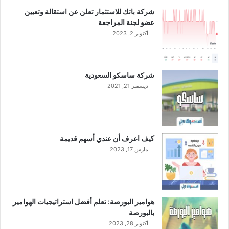
ا
ى
شركة باتك للاستثمار تعلن عن استقالة وتعيين
ر
ا
عضو لجنة المراجعة
ي
ل
أكتوبر 2, 2023
م
س
ا
ه
شركة ساسكو السعودية
م
ديسمبر 21, 2021
ي
ن
ب
ن
س
كيف اعرف أن عندي أسهم قديمة
ب
مارس 17, 2023
ة
1
1
%
ع
هوامير البورصة: تعلم أفضل استراتيجيات الهوامير
ن
بالبورصة
ا
أكتوبر 28, 2023
ل