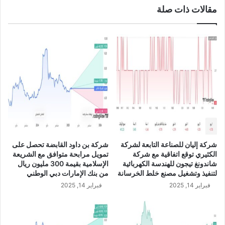
مقالات ذات صلة
ل
ل
ى
ع
4
ا
2
د
.
ي
3
ة
م
ل
ل
ش
ي
ر
و
ك
ن
ة
ر
ب
ي
ا
شركة إليان للصناعة التابعة لشركة
شركة بن داود القابضة تحصل على
ا
ع
الكثيري توقع اتفاقية مع شركة
تمويل مرابحة متوافق مع الشريعة
ل
ظ
شاندونغ تيجون للهندسة الكهربائية
الإسلامية بقيمة 300 مليون ريال
س
ي
لتنفيذ وتشغيل مصنع خلط الخرسانة
من بنك الإمارات دبي الوطني
ع
م
فبراير 14, 2025
فبراير 14, 2025
و
ت
د
و
ي
ا
ف
ف