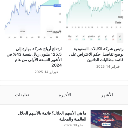
ي
ق
ا
ع
ل
ل
ر
ى
ب
ت
ع
و
ا
ز
ل
ي
رئيس شركة الكابلات السعودية
ارتفاع أرباح شركة مهارة إلى
أ
ع
يوضح تفاصيل حكم الاعتراض على
125.5 مليون ريال بنسبة 43% في
و
أ
قائمة مطالبات الدائنين
الأشهر التسعة الأولى من عام
ل
ر
2024
فبراير 14, 2025
م
ب
فبراير 14, 2025
ن
ا
ا
ح
ل
ن
ع
ق
الأشهر
الأخيرة
تعليقات
ا
د
م
ي
ا
ة
ما هي الأسهم الحلال؟ قائمة بالأسهم الحلال
ل
ع
العالمية والمحلية
ج
ل
مايو 19, 2024