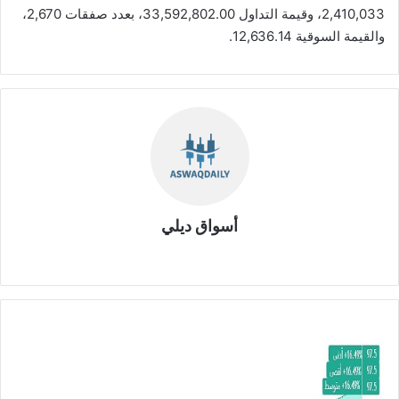
2,410,033، وقيمة التداول 33,592,802.00، بعدد صفقات 2,670،
والقيمة السوقية 12,636.14.
أسواق ديلي
موق
ع
الوي
ب
أ
ر
ب
ا