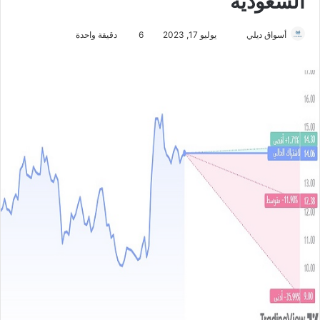
السعودية
أسواق ديلي
أ
يوليو 17, 2023
6
دقيقة واحدة
ر
س
ل
ب
ر
ي
د
ا
إ
ل
ك
ت
ر
و
ن
ي