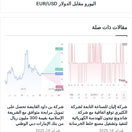
ل
ب
اليورو مقابل الدولار EUR/USD
ي
ل
و
ا
ن
ل
مقالات ذات صلة
س
د
ه
و
م
ل
و
ا
ذ
ر
ل
E
ك
U
ل
R
ت
/
خ
U
ص
S
ي
D
ص
شركة إليان للصناعة التابعة لشركة
شركة بن داود القابضة تحصل على
ه
الكثيري توقع اتفاقية مع شركة
تمويل مرابحة متوافق مع الشريعة
ا
شاندونغ تيجون للهندسة الكهربائية
الإسلامية بقيمة 300 مليون ريال
ض
لتنفيذ وتشغيل مصنع خلط الخرسانة
من بنك الإمارات دبي الوطني
م
فبراير 14, 2025
فبراير 14, 2025