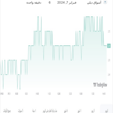
أسواق ديلي
أ
فبراير 7, 2024
6
دقيقة واحدة
ر
س
ل
ب
ر
ي
د
ا
إ
ل
ك
ت
ر
و
ن
ي
ا