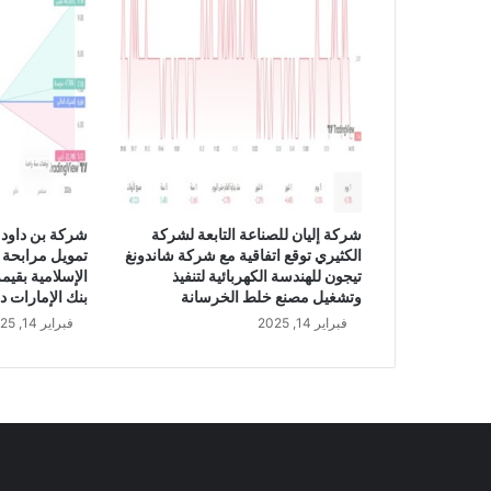
ت
ق
ا
ل
ة
ع
ض
و
م
ن
شركة إليان للصناعة التابعة لشركة
شركة بن داود 
م
الكثيري توقع اتفاقية مع شركة شاندونغ
تمويل مرابحة 
ج
تيجون للهندسة الكهربائية لتنفيذ
ل
وتشغيل مصنع خلط الخرسانة
بنك الإمارات د
س
فبراير 14, 2025
فبراير 14, 2025
إ
د
ا
ر
ت
ه
ا