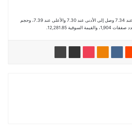
بلغ اخر سعر للسهم 7.35 ريال سعودي، وكان الافتتاح عند 7.34 وصل إلى الأدنى عند 7.30 والأعلى عند 7.39، وحجم
‏Reddit
‏VKontakte
Odnoklassniki
‫Pocket
مشاركة عبر البريد
طباعة