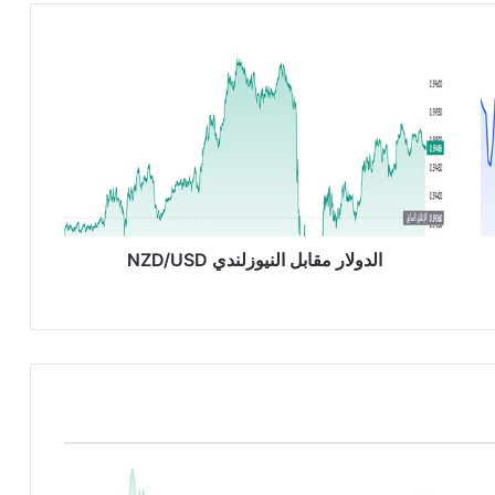
ا
ل
د
و
ل
ا
ر
م
ق
ا
الدولار مقابل النيوزلندي NZD/USD
ب
ل
ا
ل
ن
ي
و
ز
ل
ن