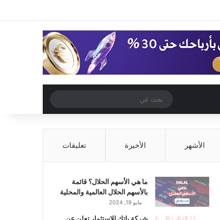
‫X
فيسبوك
‫YouTube
انستقرام
تسجيل الدخول
مقال عشوائي
إضافة عمود جا
مقال عشوائي
بحث
عن
الأشهر
الأخيرة
تعليقات
ما هي الأسهم الحلال؟ قائمة
بالأسهم الحلال العالمية والمحلية
مايو 19, 2024
شركة باتك للاستثمار تعلن عن