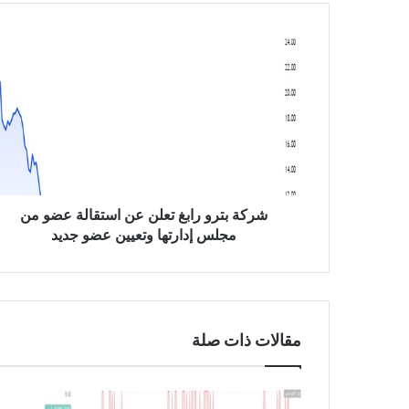
ش
ر
ك
ة
ب
ت
ر
و
ر
ا
شركة بترو رابغ تعلن عن استقالة عضو من
ب
مجلس إدارتها وتعيين عضو جديد
غ
ت
ع
ل
ن
مقالات ذات صلة
ع
ن
ا
س