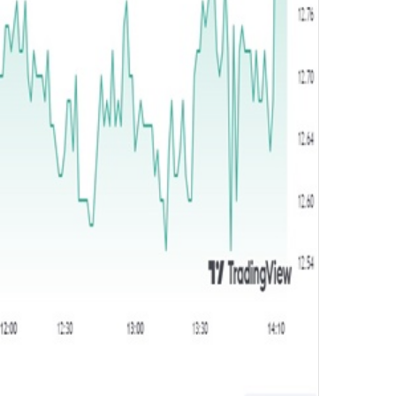
ر
و
ن
ي
ا