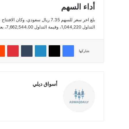
أداء السهم
التداول 1,044,220، وقيمة التداول 7,662,544.00، بعدد صفقات 1,904، والقيمة السوقية 12,281.85.
فيسبوك
‫X
لينكدإن
‏Tumblr
بينتيريست
شاركها
أسواق ديلي
موق
ع
الوي
ب