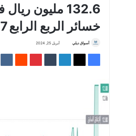
خسائر الربع الرابع 47.7 مليون ريال
أسواق ديلي
أ
أبريل 25, 2024
ر
فيسبوك
‫X
لينكدإن
‏Tumblr
بينتيريست
‏Reddit
‏te
س
ل
ب
ر
ي
د
ا
إ
ل
ك
ت