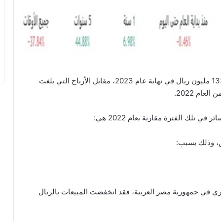
أعلنت شركة سناد القابضة عن تكبدها خسائر بلغت 132.6 مليون ريال في نهاية عام 2023، مقابل الأرباح التي بلغت
تلك الفترة مقارنة بعام 2022 هي:
بق، وذلك بسبب:
ري في جمهورية مصر العربية، فقد انخفضت المبيعات بالريال