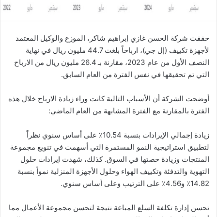
حققت شركة الحسن غازي إبراهيم شاكر، الموزع والوكيل المعتمد
لأجهزة تكييف (إل جي)، ارباحاً بلغت 44.7 مليون ريال في نهاية
النصف الأول من عام 2023، مقارنة بـ 26.4 مليون ريال من الارباح
التي تم تحقيقها في نفس الفترة من العام السابق.
أوضحت الشركة أن الأسباب التالية كانت وراء زيادة الارباح خلال هذه
الفترة بالمقارنة مع الفترة المشابهة من العام الماضي:
زيادة إجمالي الإيرادات بنسبة 10.54٪ على أساس سنوي نظراً
لتطبيق استراتيجية النمو المستمرة التي أسهمت في تنويع مجموعة
المنتجات وزيادة حصتها في السوق. كذلك، شهدت إيرادات حلول
التهوية والتدفئة وتكييف الهواء وحلول الأجهزة المنزلية نمواً بنسبة
14.82٪ و4.56٪ على الترتيب وعلى أساس سنوي.
تحسن إدارة تكلفة السلع المباعة نتيجة لتحسن مجموعة الأعمال مما