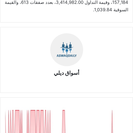
157,184، وقيمة التداول 3,414,982.00، بعدد صفقات 613، والقيمة
السوقية 1,039.84.
أسواق ديلي
موق
ع
الوي
ب
ش
ر
ك
ة
م