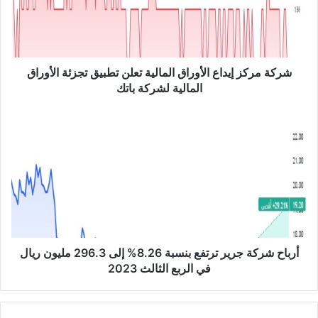
ر
ك
ز
إ
ي
شركة مركز إيداع الأوراق المالية تعلن تطبيق تجزئة الأوراق
د
المالية لشركة باتك
ا
ع
أ
ا
ر
ل
ب
أ
ا
و
ح
ر
ش
ا
ر
ق
ك
ا
ة
ل
ج
أرباح شركة جرير ترتفع بنسبة 8.26% إلى 296.3 مليون ريال
م
ر
في الربع الثالث 2023
ا
ي
ل
ر
ي
ت