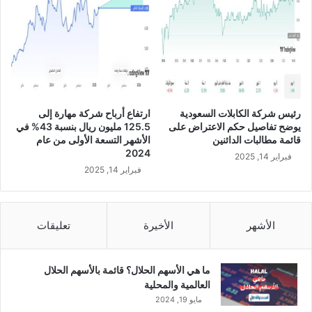
ق
3
ا
م
ل
ل
م
ي
ا
و
ل
ن
ي
ر
ة
ي
رئيس شركة الكابلات السعودية
ارتفاع أرباح شركة مهارة إلى
ل
ا
يوضح تفاصيل حكم الاعتراض على
125.5 مليون ريال بنسبة 43% في
ش
ل
قائمة مطالبات الدائنين
الأشهر التسعة الأولى من عام
ر
ف
2024
فبراير 14, 2025
ك
ي
فبراير 14, 2025
ة
ا
ب
ل
ا
ر
ت
ب
الأشهر
الأخيرة
تعليقات
ك
ع
ا
ل
ما هي الأسهم الحلال؟ قائمة بالأسهم الحلال
ث
العالمية والمحلية
ا
مايو 19, 2024
ل