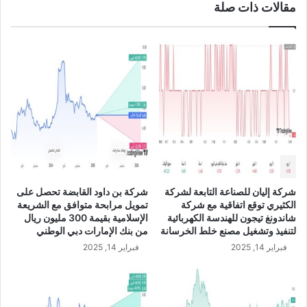
مقالات ذات صلة
ة
ر
ت
ت
ع
ف
ل
ع
ن
ب
ت
ن
ط
س
ب
ب
ي
ة
ق
8
ت
.
ج
2
ز
6
شركة إليان للصناعة التابعة لشركة
شركة بن داود القابضة تحصل على
ئ
%
الكثيري توقع اتفاقية مع شركة
تمويل مرابحة متوافق مع الشريعة
ة
إ
شاندونغ تيجون للهندسة الكهربائية
الإسلامية بقيمة 300 مليون ريال
ا
ل
لتنفيذ وتشغيل مصنع خلط الخرسانة
من بنك الإمارات دبي الوطني
ل
ى
فبراير 14, 2025
فبراير 14, 2025
أ
2
و
9
ر
6
ا
.