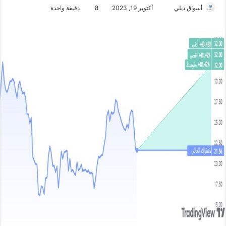
أسواق ديلي
أ
أكتوبر 19, 2023
8
دقيقة واحدة
ر
س
ل
ب
ر
ي
د
ا
إ
ل
ك
ت
ر
و
ن
ي
ا