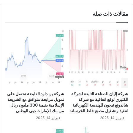
2
ة
4
ك
مقالات ذات صلة
ي
م
ا
ن
و
ل
ي
د
ع
و
م
س
ا
شركة إليان للصناعة التابعة لشركة
شركة بن داود القابضة تحصل على
ه
الكثيري توقع اتفاقية مع شركة
تمويل مرابحة متوافق مع الشريعة
م
شاندونغ تيجون للهندسة الكهربائية
الإسلامية بقيمة 300 مليون ريال
ي
لتنفيذ وتشغيل مصنع خلط الخرسانة
من بنك الإمارات دبي الوطني
ا
فبراير 14, 2025
فبراير 14, 2025
ل
ش
ر