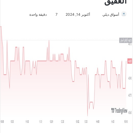
العقيق
أسواق ديلي
أ
أكتوبر 14, 2024
7
دقيقة واحدة
ر
س
ل
ب
ر
ي
د
ا
إ
ل
ك
ت
ر
و
ن
ي