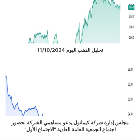
ل
ي
ل
ا
ل
ذ
ه
ب
تحليل الذهب اليوم 11/10/2024
ا
ل
م
ي
ج
و
ل
م
س
1
إ
1
د
/
ا
1
ر
0
ة
/
ش
مجلس إدارة شركة كيمانول يدعو مساهمي الشركة لحضور
2
ر
اجتماع الجمعية العامة العادية "الاجتماع الأول"
0
ك