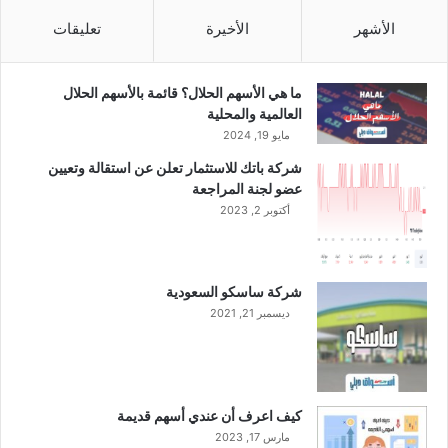
2
ط
0
س
الأشهر
الأخيرة
تعليقات
2
ا
3
ل
م
ما هي الأسهم الحلال؟ قائمة بالأسهم الحلال
ا
العالمية والمحلية
ض
مايو 19, 2024
ي
شركة باتك للاستثمار تعلن عن استقالة وتعيين
ف
عضو لجنة المراجعة
ي
أكتوبر 2, 2023
ظ
ل
ه
ب
شركة ساسكو السعودية
و
ديسمبر 21, 2021
ط
ا
ل
ش
ر
كيف اعرف أن عندي أسهم قديمة
ك
مارس 17, 2023
ا