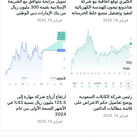
الكثيري توقع اتفاقية مع شركة
تمويل مرابحة متوافق مع الشريعة
ي
د
شاندونغ تيجون للهندسة الكهربائية
الإسلامية بقيمة 300 مليون ريال
ن
ي
لتنفيذ وتشغيل مصنع خلط الخرسانة
من بنك الإمارات دبي الوطني
ه
ة
فبراير 14, 2025
فبراير 14, 2025
ا
ب
ي
ن
ة
س
ا
ب
ل
ة
ن
1
ص
1
ف
%
ا
خ
ل
ل
أ
ا
و
ل
رئيس شركة الكابلات السعودية
ارتفاع أرباح شركة مهارة إلى
ل
ش
يوضح تفاصيل حكم الاعتراض على
125.5 مليون ريال بنسبة 43% في
م
ه
قائمة مطالبات الدائنين
الأشهر التسعة الأولى من عام
ن
ر
2024
فبراير 14, 2025
ع
أ
فبراير 14, 2025
ا
غ
م
س