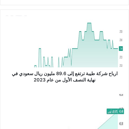
ع
الوي
ب
ا
ر
ب
ا
ح
ش
ر
ك
ة
ط
ارباح شركة طيبة ترتفع إلى 89.6 مليون ريال سعودي في
ي
نهاية النصف الأول من عام 2023
ب
ة
ت
ت
ر
ر
ا
ت
ج
ف
ع
ع
م
إ
ب