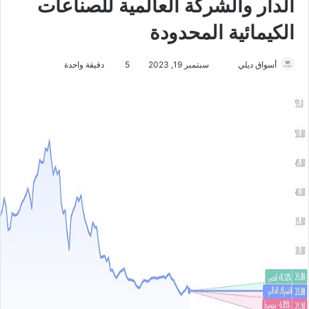
الدار والشركة العالمية للصناعات
الكيمائية المحدودة
أسواق ديلي
أ
سبتمبر 19, 2023
5
دقيقة واحدة
ر
س
ل
ب
ر
ي
د
ا
إ
ل
ك
ت
ر
و