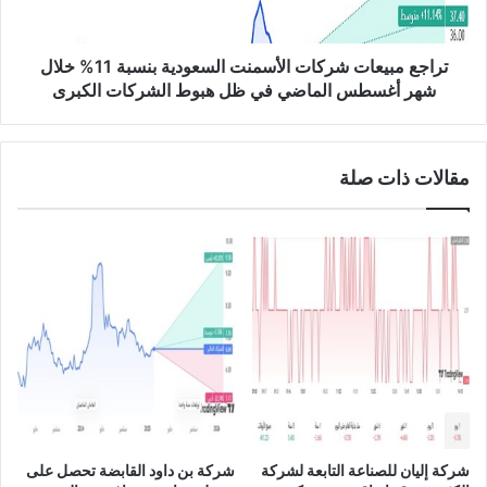
ل
ي
ى
ع
8
ا
تراجع مبيعات شركات الأسمنت السعودية بنسبة 11% خلال
9
ت
شهر أغسطس الماضي في ظل هبوط الشركات الكبرى
.
ش
6
ر
م
ك
مقالات ذات صلة
ل
ا
ي
ت
و
ا
ن
ل
ر
أ
ي
س
ا
م
ل
ن
س
ت
ع
ا
و
ل
د
س
ي
ع
شركة إليان للصناعة التابعة لشركة
شركة بن داود القابضة تحصل على
ف
و