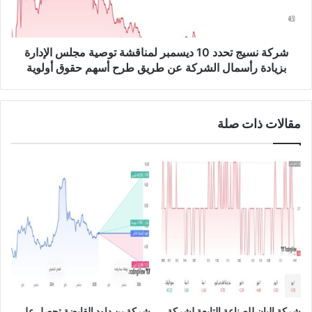
1
ي
2
ج
/
ت
2
ح
شركة نسيج تحدد 10 ديسمبر لمناقشة توصية مجلس الإدارة
0
د
بزيادة رأسمال الشركة عن طريق طرح أسهم حقوق أولوية
2
د
3
1
0
مقالات ذات صلة
د
ي
س
م
ب
ر
ل
م
ن
ا
ق
ش
ة
شركة إليان للصناعة التابعة لشركة
شركة بن داود القابضة تحصل على