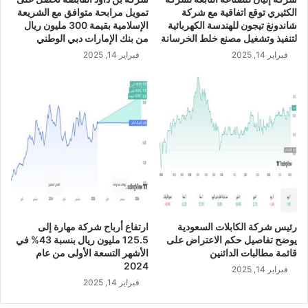
ت
الكثيري توقع اتفاقية مع شركة
تمويل مرابحة متوافق مع الشريعة
و
شاندونغ تيجون للهندسة الكهربائية
الإسلامية بقيمة 300 مليون ريال
ص
لتنفيذ وتشغيل مصنع خلط الخرسانة
من بنك الإمارات دبي الوطني
ي
فبراير 14, 2025
فبراير 14, 2025
ة
م
ج
ل
س
ا
ل
إ
د
ا
ر
ة
رئيس شركة الكابلات السعودية
ارتفاع أرباح شركة مهارة إلى
ب
يوضح تفاصيل حكم الاعتراض على
125.5 مليون ريال بنسبة 43% في
ز
قائمة مطالبات الدائنين
الأشهر التسعة الأولى من عام
ي
2024
فبراير 14, 2025
ا
فبراير 14, 2025
د
ة