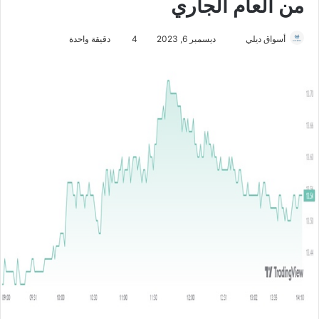
من العام الجاري
أسواق ديلي
أ
ديسمبر 6, 2023
4
دقيقة واحدة
ر
س
ل
ب
ر
ي
د
ا
إ
ل
ك
ت
ر
و
ن
ي