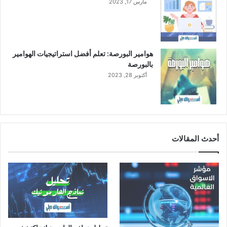
مارس 17, 2023
أ
س
ه
م
ح
هوامير البورصة: تعلم أفضل استراتيجيات الهوامير
ق
بالبورصة
و
أكتوبر 28, 2023
ق
أ
و
ل
و
ي
أحدث المقالات
ة