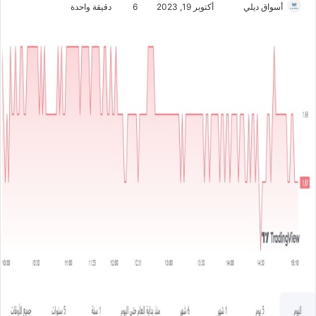
أسواق ديلي
أ
أكتوبر 19, 2023
6
دقيقة واحدة
ر
س
ل
ب
ر
ي
د
ا
إ
ل
ك
ت
ر
و
ن
ي
ا