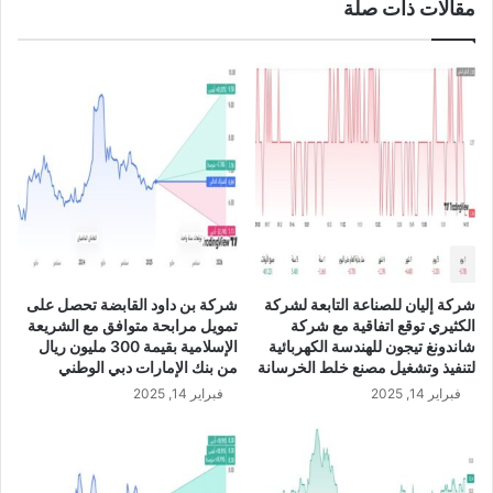
مقالات ذات صلة
ت
ف
ا
ع
اً
ف
ي
ص
ا
ف
ي
أ
ر
شركة إليان للصناعة التابعة لشركة
شركة بن داود القابضة تحصل على
ب
الكثيري توقع اتفاقية مع شركة
تمويل مرابحة متوافق مع الشريعة
ا
شاندونغ تيجون للهندسة الكهربائية
الإسلامية بقيمة 300 مليون ريال
ح
لتنفيذ وتشغيل مصنع خلط الخرسانة
من بنك الإمارات دبي الوطني
ه
فبراير 14, 2025
فبراير 14, 2025
ا
ب
ن
س