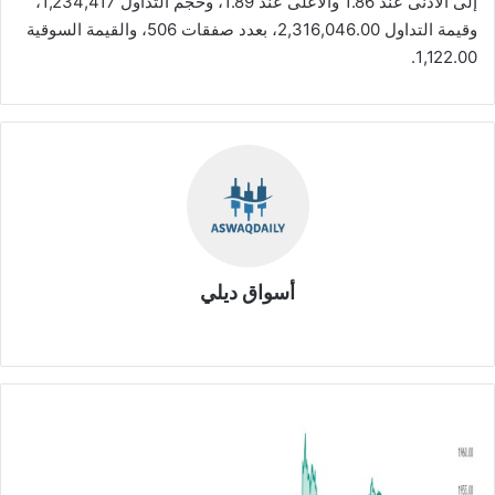
إلى الأدنى عند 1.86 والأعلى عند 1.89، وحجم التداول 1,234,417،
وقيمة التداول 2,316,046.00، بعدد صفقات 506، والقيمة السوقية
1,122.00.
أسواق ديلي
موق
ع
الوي
ب
ت
ح
ل
ي