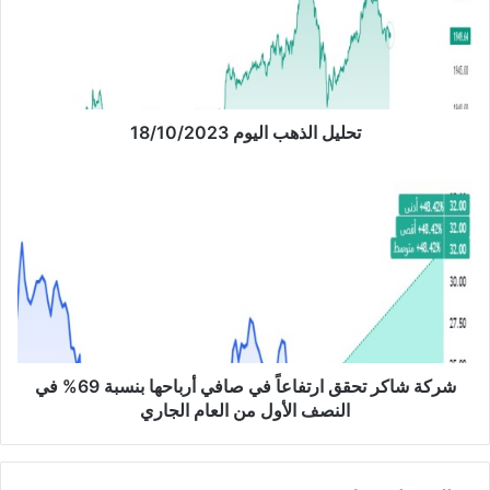
ل
ا
ل
ذ
ه
ب
تحليل الذهب اليوم 18/10/2023
ا
ل
ش
ي
ر
و
ك
م
ة
1
ش
8
ا
/
ك
1
ر
0
ت
/
ح
شركة شاكر تحقق ارتفاعاً في صافي أرباحها بنسبة 69% في
2
ق
النصف الأول من العام الجاري
0
ق
2
ا
3
ر