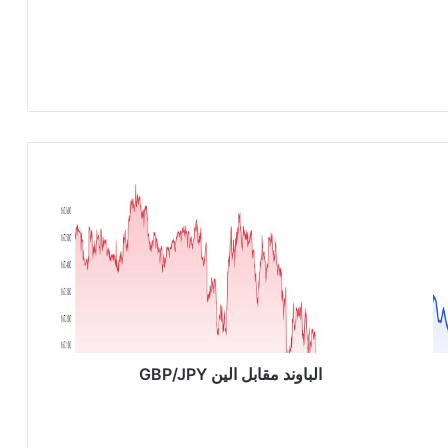
ا
ل
ب
ا
و
ن
د
م
ق
ا
الباوند مقابل الين GBP/JPY
ب
ل
ا