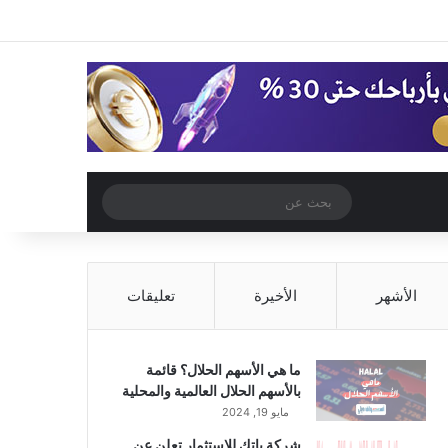
‫X
فيسبوك
‫YouTube
انستقرام
تسجيل الدخول
مقال عشوائي
إضافة عمود جا
مقال عشوائي
بحث
عن
الأشهر
الأخيرة
تعليقات
ما هي الأسهم الحلال؟ قائمة
بالأسهم الحلال العالمية والمحلية
مايو 19, 2024
شركة باتك للاستثمار تعلن عن