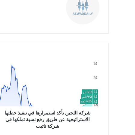
موق
ع
الوي
ب
ش
ر
ك
ة
ا
ل
ل
ج
ي
ن
شركة اللجين تأكد استمرارها في تنفيذ خطتها
ت
الاستراتيجية عن طريق رفع نسبة تملكها في
أ
شركة ناتبت
ك