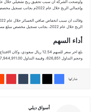
وإجمالي الربح خلال عام 2022م بجانب تسجيل مخصص مبالغ مستحقة من شركة تابعة سابقة خلال عام 2021م.
الربح خلال عام 2022، بجانب تسجيل مخصص مبلغ مستح من شركة تابعة خلال عام 2021م.
أداء السهم
وحجم التداول 626,851، وقيمة التداول 7,944,911.00، بعدد صفقات 1,133، والقيمة السوقية 501.60.
فيسبوك
‫X
لينكدإن
‏Tumblr
بينتيريست
شاركها
أسواق ديلي