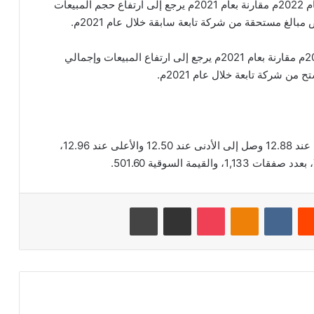
واوضحت الشركة ان سبب تحقيق ربح تشغيلي خلال عام 2022م مقارنة بعام 2021م يرجع إلى ارتفاع حجم المبيعات
وقالت ان سبب انخفاض صافي الخسائر خلال عام 2022م مقارنة بعام 2021م يرجع إلى ارتفاع المبيعات وإجمالي
بلغ اخر سعر للسهم 12.54 ريال سعودي، وكان الافتتاح عند 12.88 وصل إلى الأدنى عند 12.50 والأعلى عند 12.96،
‏Reddit
‏VKontakte
Odnoklassniki
‫Pocket
مشاركة عبر البريد
طباعة