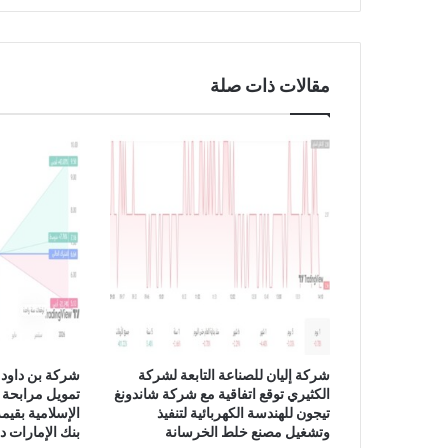
د
ا
س
ت
مقالات ذات صلة
م
ر
ا
ر
ه
ا
ف
ي
ت
ن
ف
ي
ذ
خ
شركة إليان للصناعة التابعة لشركة
شركة بن داود 
ط
الكثيري توقع اتفاقية مع شركة شاندونغ
تمويل مرابحة 
ت
تيجون للهندسة الكهربائية لتنفيذ
ه
وتشغيل مصنع خلط الخرسانة
بنك الإمارات د