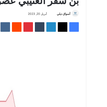
بن سفر العتيبي عضوا
أسواق ديلي
أ
أبريل 20, 2023
ر
فيسبوك
‫X
لينكدإن
‏Tumblr
بينتيريست
‏Reddit
‏te
س
ل
ب
ر
ي
د
ا
إ
ل
ك
ت
ر
و
ن
ي