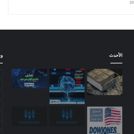
الأحدث
وس