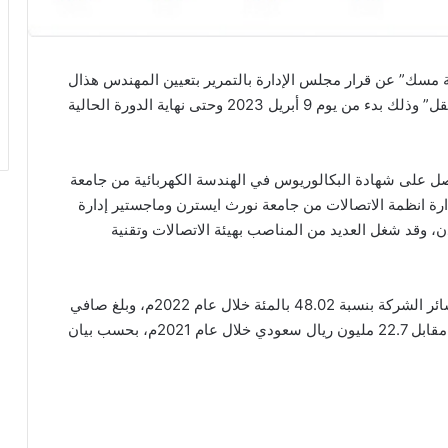
مسك” عن قرار مجلس الإدارة بالتمرير بتعيين المهندس هذال
بن سفر العتيبي لشغل مقعد مجلس الإدارة “عضو مستقل” وذلك بدء من يوم 9 أبريل 2023 وحتى نهاية الدورة الحالية
ل على شهادة البكالوريوس في الهندسة الكهربائية من جامعة
ارة انظمة الاتصالات من جامعة نورث ايسترن وماجستير إدارة
ن، وقد شغل العديد من المناصب بهيئة الاتصالات وتقنية
واظهرت البيانات المالية لشركة مسك انخفاض في خسائر الشركة بنسبة 48.02 بالمئة خلال عام 2022م، وبلغ صافي
الخسارة 11.8 مليون ريال سعودي بعد الزكاة والضريبة مقابل 22.7 مليون ريال سعودي خلال عام 2021م، بحسب بيان