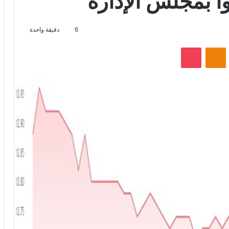
ً بمجلس الإدارة
6
دقيقة واحدة
VKontak
Odnoklassniki
‫Pocket