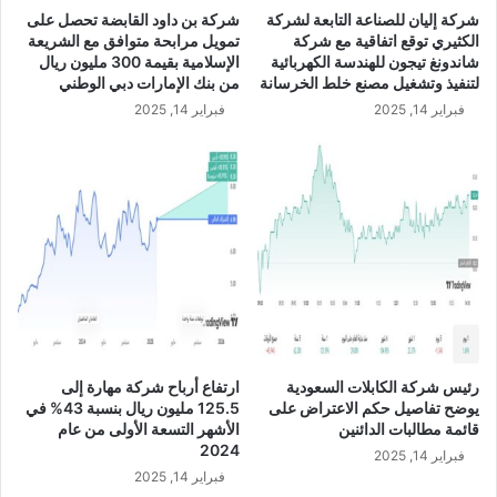
ا
U
شركة إليان للصناعة التابعة لشركة
شركة بن داود القابضة تحصل على
ن
S
الكثيري توقع اتفاقية مع شركة
تمويل مرابحة متوافق مع الشريعة
ا
D
شاندونغ تيجون للهندسة الكهربائية
الإسلامية بقيمة 300 مليون ريال
م
/
لتنفيذ وتشغيل مصنع خلط الخرسانة
من بنك الإمارات دبي الوطني
و
S
فبراير 14, 2025
فبراير 14, 2025
ذ
A
ر
R
س
و
ن
ا
ل
د
و
ل
ي
ة
رئيس شركة الكابلات السعودية
ارتفاع أرباح شركة مهارة إلى
ل
يوضح تفاصيل حكم الاعتراض على
125.5 مليون ريال بنسبة 43% في
ص
قائمة مطالبات الدائنين
الأشهر التسعة الأولى من عام
ن
2024
فبراير 14, 2025
ا
فبراير 14, 2025
ع