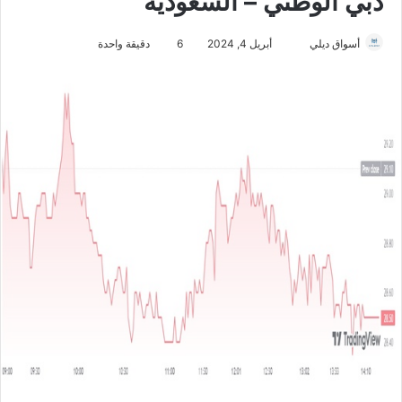
دبي الوطني – السعودية
أسواق ديلي
أ
أبريل 4, 2024
6
دقيقة واحدة
ر
س
ل
ب
ر
ي
د
ا
إ
ل
ك
ت
ر
و
ن
ي