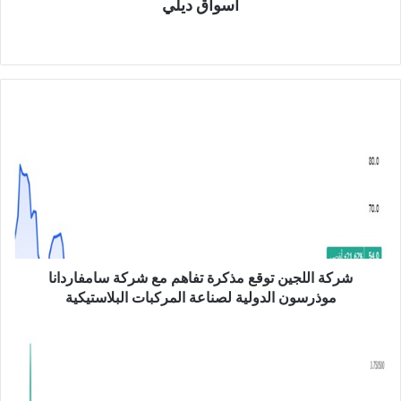
أسواق ديلي
موق
ع
الوي
ب
ش
ر
ك
ة
ا
ل
ل
ج
ي
ن
شركة اللجين توقع مذكرة تفاهم مع شركة سامفاردانا
ت
موذرسون الدولية لصناعة المركبات البلاستيكية
و
ق
ا
ع
ل
م
د
ذ
و