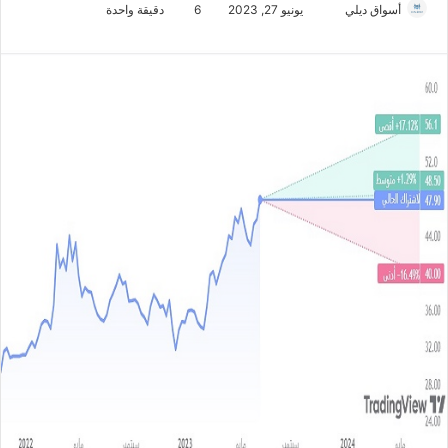
أسواق ديلي
أ
يونيو 27, 2023
6
دقيقة واحدة
ر
س
ل
ب
ر
ي
د
ا
إ
ل
ك
ت
ر
و
ن
ي
ا