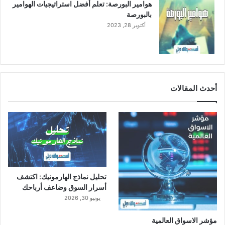
هوامير البورصة: تعلم أفضل استراتيجيات الهوامير
ل
بالبورصة
إ
أكتوبر 28, 2023
ن
ت
ا
ج
ل
ل
أحدث المقالات
أ
ح
ب
ا
ر
تحليل نماذج الهارمونيك: اكتشف
أسرار السوق وضاعف أرباحك
يونيو 30, 2026
مؤشر الاسواق العالمية