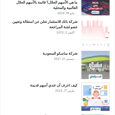
ل
3
ما هي الأسهم الحلال؟ قائمة بالأسهم الحلال
"
ب
العالمية والمحلية
ا
مايو 19, 2024
ل
شركة باتك للاستثمار تعلن عن استقالة وتعيين
م
عضو لجنة المراجعة
ئ
أكتوبر 2, 2023
ة
م
ن
ا
شركة ساسكو السعودية
ل
ديسمبر 21, 2021
ش
ر
ك
ة
ا
كيف اعرف أن عندي أسهم قديمة
ل
مارس 17, 2023
م
ت
ح
د
ة