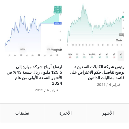
ة
و
ا
ش
ل
ر
ع
ا
ا
ء
د
ل
ي
ل
ة
ا
"
س
ا
ت
ل
ح
رئيس شركة الكابلات السعودية
ارتفاع أرباح شركة مهارة إلى
ا
و
يوضح تفاصيل حكم الاعتراض على
125.5 مليون ريال بنسبة 43% في
ج
ا
قائمة مطالبات الدائنين
الأشهر التسعة الأولى من عام
ت
ذ
2024
فبراير 14, 2025
م
ع
فبراير 14, 2025
ا
ل
ع
ى
ا
6
ل
9
الأشهر
الأخيرة
تعليقات
أ
.
و
3