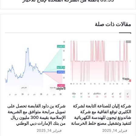
ا
ا
ئ
ل
ج
ق
مقالات ذات صلة
ا
ا
ج
ب
ت
ض
م
ة
ا
ت
ع
و
ا
ق
ل
ع
ج
ا
م
ت
ع
ف
ي
ا
ة
ق
شركة إليان للصناعة التابعة لشركة
شركة بن داود القابضة تحصل على
ا
ي
الكثيري توقع اتفاقية مع شركة
تمويل مرابحة متوافق مع الشريعة
ل
ة
شاندونغ تيجون للهندسة الكهربائية
الإسلامية بقيمة 300 مليون ريال
ع
ب
لتنفيذ وتشغيل مصنع خلط الخرسانة
من بنك الإمارات دبي الوطني
ا
ي
فبراير 14, 2025
فبراير 14, 2025
م
ع