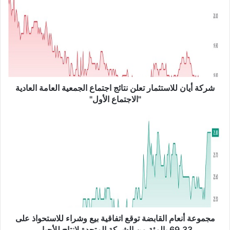
ر
ك
ة
أ
ي
ا
ن
ل
ل
شركة أيان للاستثمار تعلن نتائج اجتماع الجمعية العامة العادية
ا
"الاجتماع الأول"
س
ت
م
ث
ج
م
م
ا
و
ر
ع
ت
ة
ع
أ
ل
ن
ن
ع
ن
ا
مجموعة أنعام القابضة توقع اتفاقية بيع وشراء للاستحواذ على
ت
م
69.33 بالمئة من الشركة المتحدة لإنتاج للأحبار